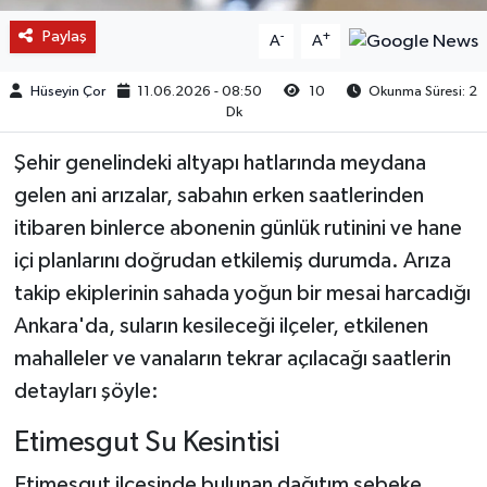
Paylaş
-
+
A
A
Hüseyin Çor
11.06.2026 - 08:50
10
Okunma Süresi: 2
Dk
Şehir genelindeki altyapı hatlarında meydana
gelen ani arızalar, sabahın erken saatlerinden
itibaren binlerce abonenin günlük rutinini ve hane
içi planlarını doğrudan etkilemiş durumda. Arıza
takip ekiplerinin sahada yoğun bir mesai harcadığı
Ankara'da, suların kesileceği ilçeler, etkilenen
mahalleler ve vanaların tekrar açılacağı saatlerin
detayları şöyle:
Etimesgut Su Kesintisi
Etimesgut ilçesinde bulunan dağıtım şebeke