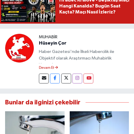
Hradec Kralove - Beşiktaş Maçı
Hangi Kanalda? Bugün Saat
Kaçta? Maçı Nasıl İzleriz?
MUHABIR
Hüseyin Çor
Haber Gazetesi'nde İlkeli Habercilik ile
Objektif olarak Araştırmacı Muhabirlik
Yapmaktayım.
Devam Et
Bunlar da ilginizi çekebilir