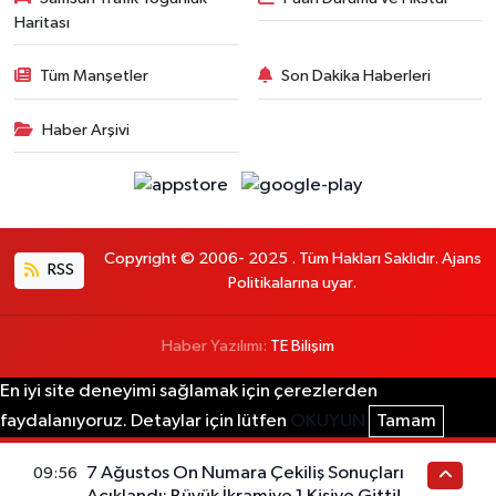
Haritası
Tüm Manşetler
Son Dakika Haberleri
Haber Arşivi
Copyright © 2006- 2025 . Tüm Hakları Saklıdır. Ajans
RSS
Politikalarına uyar.
Haber Yazılımı:
TE Bilişim
En iyi site deneyimi sağlamak için çerezlerden
faydalanıyoruz. Detaylar için lütfen
OKUYUN
Tamam
7 Ağustos On Numara Çekiliş Sonuçları
09:56