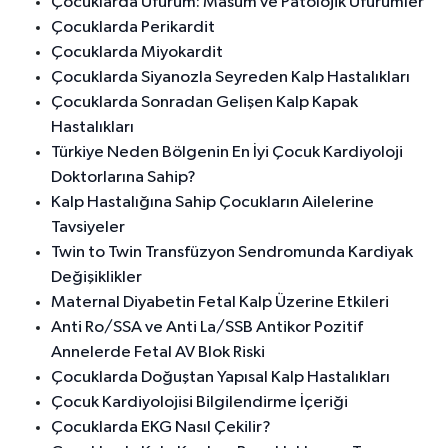
Çocuklarda Üfürüm: Masum ve Patolojik Üfürümler
Çocuklarda Perikardit
Çocuklarda Miyokardit
Çocuklarda Siyanozla Seyreden Kalp Hastalıkları
Çocuklarda Sonradan Gelişen Kalp Kapak
Hastalıkları
Türkiye Neden Bölgenin En İyi Çocuk Kardiyoloji
Doktorlarına Sahip?
Kalp Hastalığına Sahip Çocukların Ailelerine
Tavsiyeler
Twin to Twin Transfüzyon Sendromunda Kardiyak
Değişiklikler
Maternal Diyabetin Fetal Kalp Üzerine Etkileri
Anti Ro/SSA ve Anti La/SSB Antikor Pozitif
Annelerde Fetal AV Blok Riski
Çocuklarda Doğuştan Yapısal Kalp Hastalıkları
Çocuk Kardiyolojisi Bilgilendirme İçeriği
Çocuklarda EKG Nasıl Çekilir?