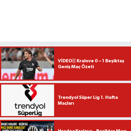
VİDEO|| Kralove 0 – 1 Beşiktaş
Geniş Maç Özeti
Trendyol Süper Lig 1. Hafta
Maçları