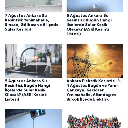
7 Ağustos Ankara Su
6 Ağustos Ankara Su
Kesintisi: Yenimahalle,
Kesintisi: Bugün Hangi
Sincan, Gölbaşı ve 6 İlçede
İlçelerde Sular Kesik
Sular Kesildi!
Olacak? (ASKİ Kesinti
Listesi)
5 Ağustos Ankara Su
Ankara Elektrik Kesintisi: 3-
Kesintisi: Bugün Hangi
4 Ağustos Bugün ve Yarın
İlçelerde Sular Kesik
Çankaya, Keçiören,
Olacak? (ASKİ Kesinti
Yenimahalle, Altındağ ve
Listesi)
Birçok İlçede Elektrik