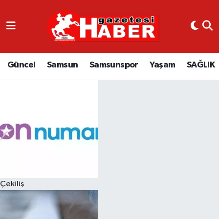
GÜNCEL
SAMSUN
Güncel
Samsun
Samsunspor
Yaşam
SAĞLIK
SAMSUNSPOR
EKONOMİ
YAŞAM
Çekiliş