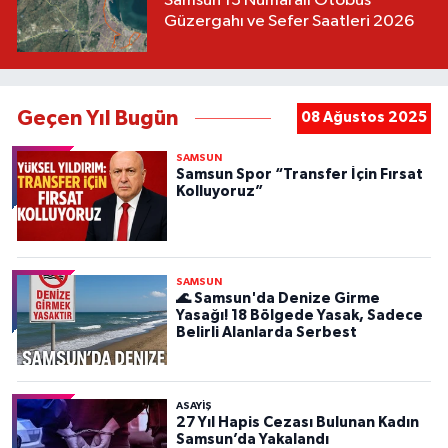
Samsun 13 Numaralı Otobüs
Güzergahı ve Sefer Saatleri 2026
Geçen Yıl Bugün
08 Ağustos 2025
SAMSUN
Samsun Spor “Transfer İçin Fırsat
Kolluyoruz”
SAMSUN
🌊 Samsun'da Denize Girme
Yasağı! 18 Bölgede Yasak, Sadece
Belirli Alanlarda Serbest
ASAYIŞ
27 Yıl Hapis Cezası Bulunan Kadın
Samsun’da Yakalandı