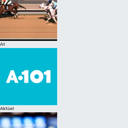
At
Aktüel