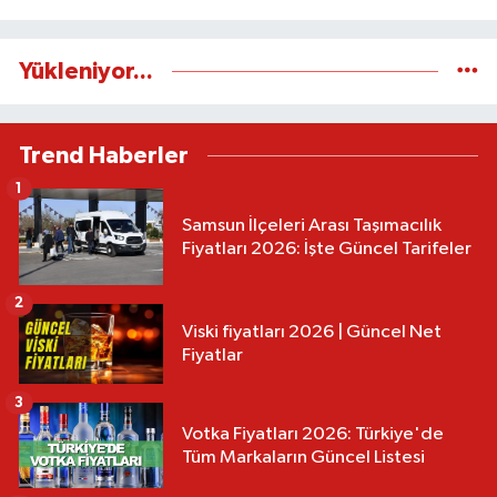
Yükleniyor...
Trend Haberler
1
Samsun İlçeleri Arası Taşımacılık
Fiyatları 2026: İşte Güncel Tarifeler
2
Viski fiyatları 2026 | Güncel Net
Fiyatlar
3
Votka Fiyatları 2026: Türkiye'de
Tüm Markaların Güncel Listesi