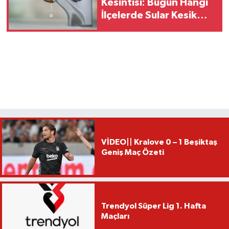
Kesintisi: Bugün Hangi
İlçelerde Sular Kesik
Olacak? (SASKİ Kesinti
Listesi)
VİDEO|| Kralove 0 – 1 Beşiktaş
Geniş Maç Özeti
Trendyol Süper Lig 1. Hafta
Maçları