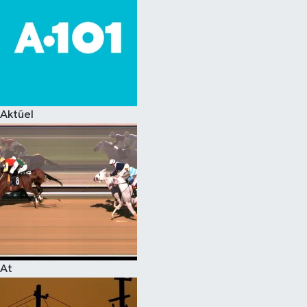
Aktüel
At