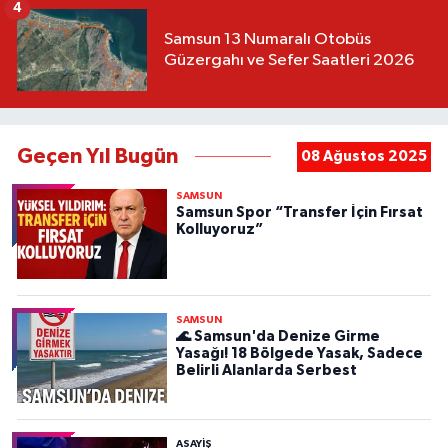
4
Samsun 13 Numaralı Otobüs
Güzergahı ve Sefer Saatleri 2026
Geçen Yıl Bugün
08 Ağustos 2025
SAMSUN
Samsun Spor “Transfer İçin Fırsat
Kolluyoruz”
SAMSUN
🌊 Samsun'da Denize Girme
Yasağı! 18 Bölgede Yasak, Sadece
Belirli Alanlarda Serbest
ASAYIŞ