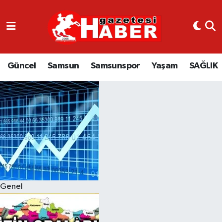
GÜNCEL
SAMSUN
Güncel
Samsun
Samsunspor
Yaşam
SAĞLIK
SAMSUNSPOR
EKONOMİ
YAŞAM
Genel