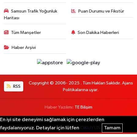
Samsun Trafik Yoğunluk
Puan Durumu ve Fikstür
Haritası
Tüm Manşetler
Son Dakika Haberleri
Haber Arşivi
Copyright © 2006- 2025 . Tüm Hakları Saklıdır. Ajans
RSS
Politikalarına uyar.
Haber Yazılımı:
TE Bilişim
En iyi site deneyimi sağlamak için çerezlerden
faydalanıyoruz. Detaylar için lütfen
OKUYUN
Tamam