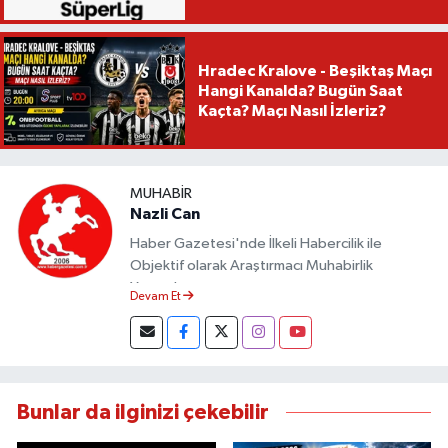
Hradec Kralove - Beşiktaş Maçı
Hangi Kanalda? Bugün Saat
Kaçta? Maçı Nasıl İzleriz?
MUHABIR
Nazli Can
Haber Gazetesi'nde İlkeli Habercilik ile
Objektif olarak Araştırmacı Muhabirlik
Yapmaktayım.
Devam Et
Bunlar da ilginizi çekebilir