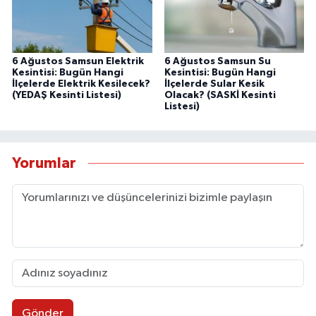
6 Ağustos Samsun Elektrik
6 Ağustos Samsun Su
Kesintisi: Bugün Hangi
Kesintisi: Bugün Hangi
İlçelerde Elektrik Kesilecek?
İlçelerde Sular Kesik
(YEDAŞ Kesinti Listesi)
Olacak? (SASKİ Kesinti
Listesi)
Yorumlar
Gönder