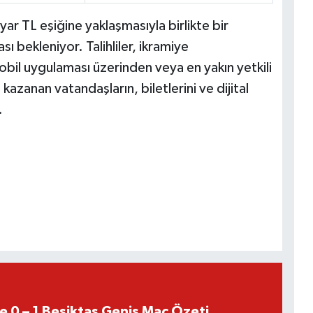
ar TL eşiğine yaklaşmasıyla birlikte bir
sı bekleniyor. Talihliler, ikramiye
obil uygulaması üzerinden veya en yakın yetkili
kazanan vatandaşların, biletlerini ve dijital
.
e 0 – 1 Beşiktaş Geniş Maç Özeti