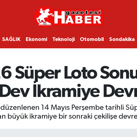
SAĞLIK
Ekonomi
Teknoloji
Otomobil
Sondakika
6 Süper Loto Sonuç
 Dev İkramiye Devr
n düzenlenen 14 Mayıs Perşembe tarihli Süpe
n büyük ikramiye bir sonraki çekilişe devre