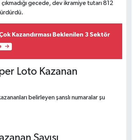
çıkmadığı gecede, dev ikramiye tutarı 812
 sürdürdü.
Çok Kazandırması Beklenilen 3 Sektör
e
üper Loto Kazanan
azananları belirleyen şanslı numaralar şu
azanan Sayısı