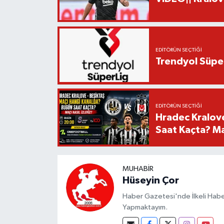
EDITÖRÜN SEÇTIĞI
Trendyol Süper
EDITÖRÜN SEÇTIĞI
Hradec Kralov
Saat Kaçta? Maç
MUHABIR
Hüseyin Çor
Haber Gazetesi'nde İlkeli Haberc
Yapmaktayım.