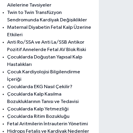
Ailelerine Tavsiyeler
Twin to Twin Transfüzyon
Sendromunda Kardiyak Değişiklikler
Maternal Diyabetin Fetal Kalp Üzerine
Etkileri
Anti Ro/SSA ve Anti La/SSB Antikor
Pozitif Annelerde Fetal AV Blok Riski
Çocuklarda Doğuştan Yapısal Kalp
Hastalıkları
Çocuk Kardiyolojisi Bilgilendirme
İçeriği
Çocuklarda EKG Nasıl Çekilir?
Çocuklarda Kalp Kasılma
Bozukluklarının Tanısı ve Tedavisi
Çocuklarda Kalp Yetmezliği
Çocuklarda Ritim Bozukluğu
Fetal Aritmilerin İntrauterin Yönetimi
Hidrops Fetalis ve Kardiyak Nedenler