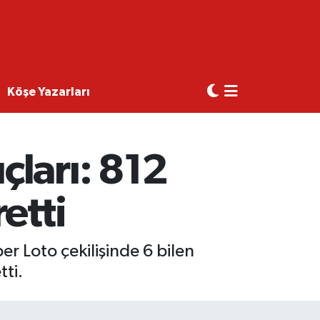
Köşe Yazarları
ları: 812
etti
r Loto çekilişinde 6 bilen
tti.