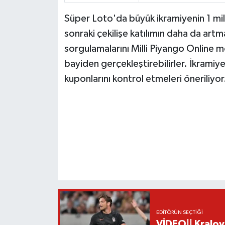
Süper Loto'da büyük ikramiyenin 1 mily
sonraki çekilişe katılımın daha da artma
sorgulamalarını Milli Piyango Online m
bayiden gerçekleştirebilirler. İkramiye 
kuponlarını kontrol etmeleri öneriliyor
EDITÖRÜN SEÇTIĞI
VİDEO|| Kralov