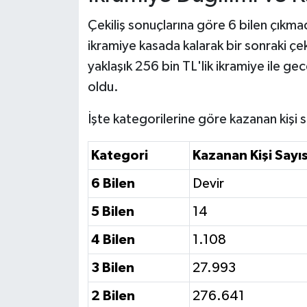
Çekiliş sonuçlarına göre 6 bilen çıkma
ikramiye kasada kalarak bir sonraki çekili
yaklaşık 256 bin TL'lik ikramiye ile ge
oldu.
İşte kategorilerine göre kazanan kişi sa
Kategori
Kazanan Kişi Sayıs
6 Bilen
Devir
5 Bilen
14
4 Bilen
1.108
3 Bilen
27.993
2 Bilen
276.641