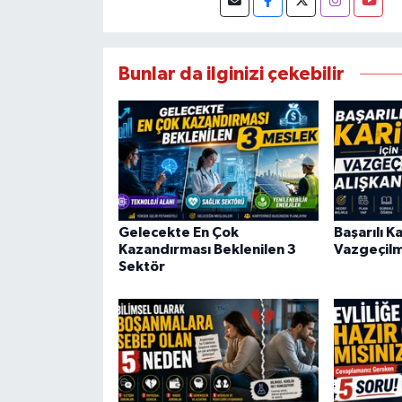
Bunlar da ilginizi çekebilir
Gelecekte En Çok
Başarılı Ka
Kazandırması Beklenilen 3
Vazgeçilm
Sektör