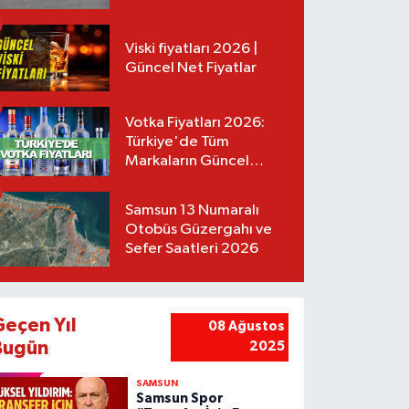
Tarifeler
Viski fiyatları 2026 |
Güncel Net Fiyatlar
Votka Fiyatları 2026:
Türkiye'de Tüm
Markaların Güncel
Listesi
Samsun 13 Numaralı
Otobüs Güzergahı ve
Sefer Saatleri 2026
Geçen Yıl
08 Ağustos
Bugün
2025
SAMSUN
Samsun Spor