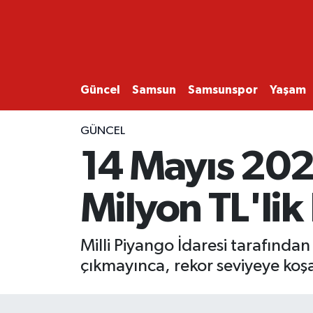
GÜNCEL
SAMSUN
Güncel
Samsun
Samsunspor
Yaşam
SAMSUNSPOR
GÜNCEL
14 Mayıs 202
EKONOMİ
Milyon TL'lik
YAŞAM
Milli Piyango İdaresi tarafında
çıkmayınca, rekor seviyeye koşa