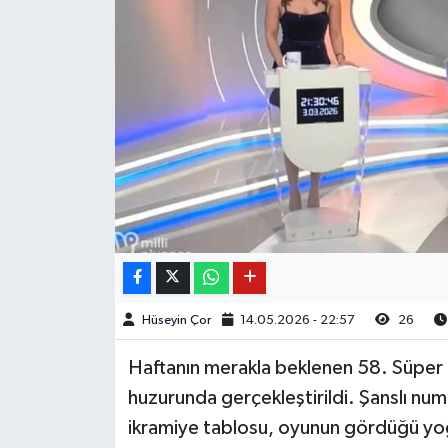
Hüseyin Çor
14.05.2026 - 22:57
26
Haftanın merakla beklenen 58. Süper 
huzurunda gerçekleştirildi. Şanslı numa
ikramiye tablosu, oyunun gördüğü yoğun