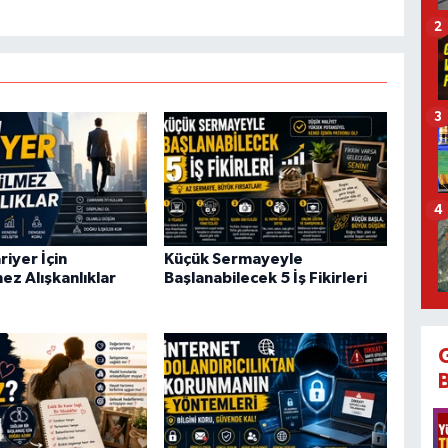
2
3
4
riyer İçin
Küçük Sermayeyle
ez Alışkanlıklar
Başlanabilecek 5 İş Fikirleri