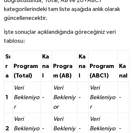
doğrultusunda; Total, AB ve 20+ABC1
kategorilerindeki tam liste aşağıda anlık olarak
güncellenecektir.
İşte sonuçlar açıklandığında göreceğiniz veri
tablosu:
Sı
Ka
Ka
r
Program
na
Progra
na
Program
Ka
a
(Total)
l
m (AB)
l
(ABC1)
nal
Veri
Veri
Veri
1
Bekleniyo
-
Bekleniy
-
Bekleniyo
-
r
or
r
Veri
Veri
Veri
2
Bekleniyo
-
Bekleniy
-
Bekleniyo
-