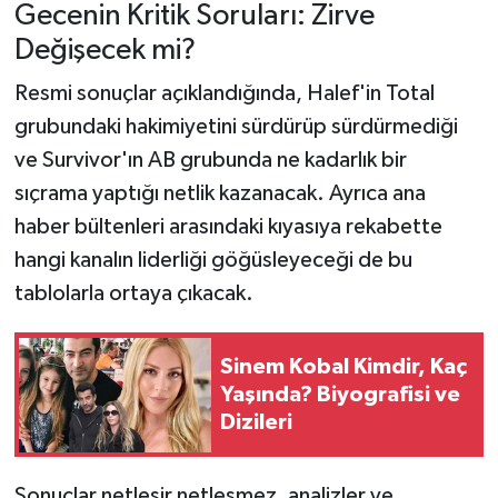
Gecenin Kritik Soruları: Zirve
Değişecek mi?
Resmi sonuçlar açıklandığında, Halef'in Total
grubundaki hakimiyetini sürdürüp sürdürmediği
ve Survivor'ın AB grubunda ne kadarlık bir
sıçrama yaptığı netlik kazanacak. Ayrıca ana
haber bültenleri arasındaki kıyasıya rekabette
hangi kanalın liderliği göğüsleyeceği de bu
tablolarla ortaya çıkacak.
Sinem Kobal Kimdir, Kaç
Yaşında? Biyografisi ve
Dizileri
Sonuçlar netleşir netleşmez, analizler ve