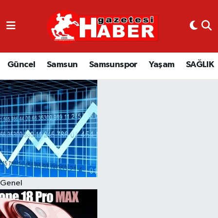
GÜNCEL
SAMSUN
Güncel
Samsun
Samsunspor
Yaşam
SAĞLIK
SAMSUNSPOR
EKONOMİ
YAŞAM
Genel