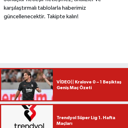
karşılaştırmalı tablolarla haberimiz
güncellenecektir. Takipte kalın!
VİDEO|| Kralove 0 – 1 Beşiktaş
Geniş Maç Özeti
Trendyol Süper Lig 1. Hafta
Maçları