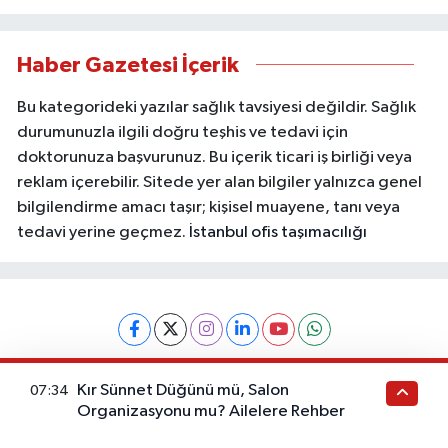
Haber Gazetesi İçerik
Bu kategorideki yazılar sağlık tavsiyesi değildir. Sağlık
durumunuzla ilgili doğru teşhis ve tedavi için
doktorunuza başvurunuz. Bu içerik ticari iş birliği veya
reklam içerebilir. Sitede yer alan bilgiler yalnızca genel
bilgilendirme amacı taşır; kişisel muayene, tanı veya
tedavi yerine geçmez.
İstanbul ofis taşımacılığı
Künye
İletişim
Gizlilik Politikası
Gizlilik Sözleşmesi
Kır Sünnet Düğünü mü, Salon
07:34
Kullanım Koşulları
KVKK Aydınlatma Metni
Organizasyonu mu? Ailelere Rehber