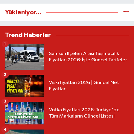
Yükleniyor...
Trend Haberler
1
Samsun İlçeleri Arası Taşımacılık
Fiyatları 2026: İşte Güncel Tarifeler
2
Viski fiyatları 2026 | Güncel Net
Fiyatlar
3
Votka Fiyatları 2026: Türkiye'de
Tüm Markaların Güncel Listesi
4