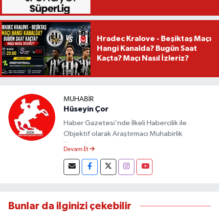
Hradec Kralove - Beşiktaş Maçı
Hangi Kanalda? Bugün Saat
Kaçta? Maçı Nasıl İzleriz?
MUHABIR
Hüseyin Çor
Haber Gazetesi'nde İlkeli Habercilik ile
Objektif olarak Araştırmacı Muhabirlik
Yapmaktayım.
Devam Et
Bunlar da ilginizi çekebilir