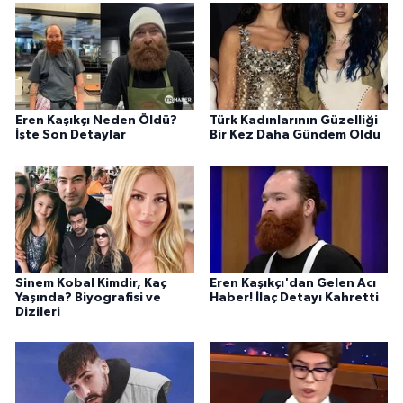
Eren Kaşıkçı Neden Öldü?
Türk Kadınlarının Güzelliği
İşte Son Detaylar
Bir Kez Daha Gündem Oldu
Sinem Kobal Kimdir, Kaç
Eren Kaşıkçı'dan Gelen Acı
Yaşında? Biyografisi ve
Haber! İlaç Detayı Kahretti
Dizileri