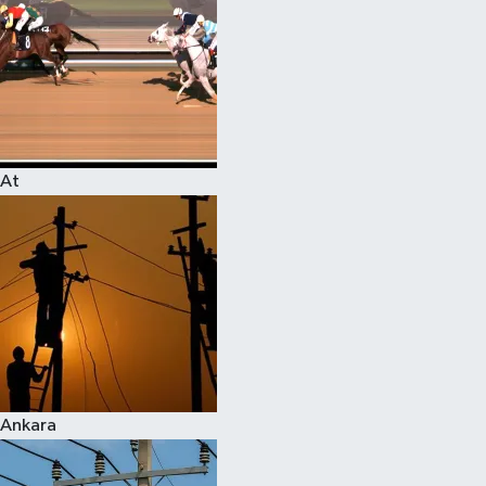
At
Ankara