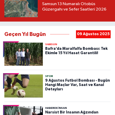
Samsun 13 Numaralı Otobüs
Güzergahı ve Sefer Saatleri 2026
Geçen Yıl Bugün
09 Ağustos 2025
SAMSUN
Bafra’da Maralfalfa Bombası: Tek
Ekimle 15 Yıl Hasat Garantili!
SPOR
9 Ağustos Futbol Bombası - Bugün
Hangi Maçlar Var, Saat ve Kanal
Detayları
HABERDE INSAN
Narsist Bir İnsanın Ağzından