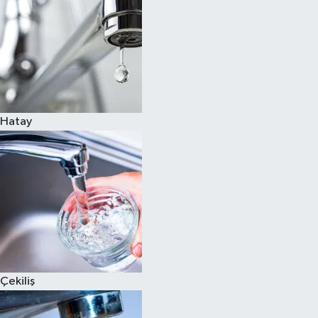
Hatay
Çekiliş