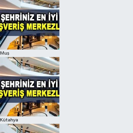
Muş
Kütahya