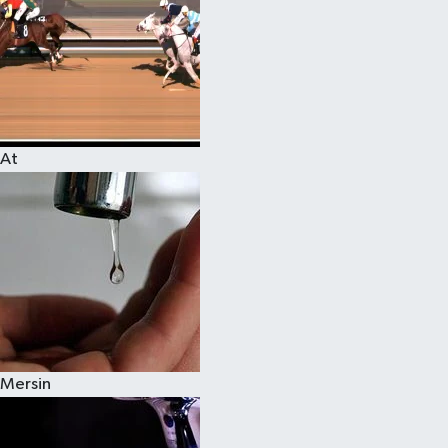
At
Mersin