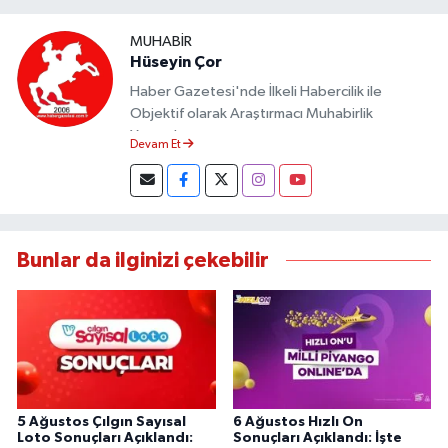
MUHABIR
Hüseyin Çor
Haber Gazetesi'nde İlkeli Habercilik ile
Objektif olarak Araştırmacı Muhabirlik
Yapmaktayım.
Devam Et
Bunlar da ilginizi çekebilir
5 Ağustos Çılgın Sayısal
6 Ağustos Hızlı On
Loto Sonuçları Açıklandı:
Sonuçları Açıklandı: İşte