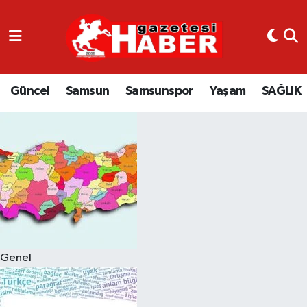
GÜNCEL
SAMSUN
Güncel
Samsun
Samsunspor
Yaşam
SAĞLIK
SAMSUNSPOR
EKONOMİ
YAŞAM
Genel