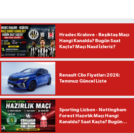
Hradec Kralove - Beşiktaş Maçı
Hangi Kanalda? Bugün Saat
Kaçta? Maçı Nasıl İzleriz?
Renault Clio Fiyatları 2026:
Temmuz Güncel Liste
Sporting Lizbon - Nottingham
Forest Hazırlık Maçı Hangi
Kanalda? Saat Kaçta? Bugün
Mü?