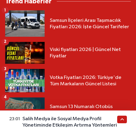
Trend Haberler
1
Samsun İlçeleri Arası Taşımacılık
Fiyatları 2026: İşte Güncel Tarifeler
2
Viski fiyatları 2026 | Güncel Net
Fiyatlar
3
Votka Fiyatları 2026: Türkiye'de
Tüm Markaların Güncel Listesi
4
Samsun 13 Numaralı Otobüs
Güzergahı ve Sefer Saatleri 2026
Salih Medya ile Sosyal Medya Profil
23:01
Yönetiminde Etkileşim Artırma Yöntemleri