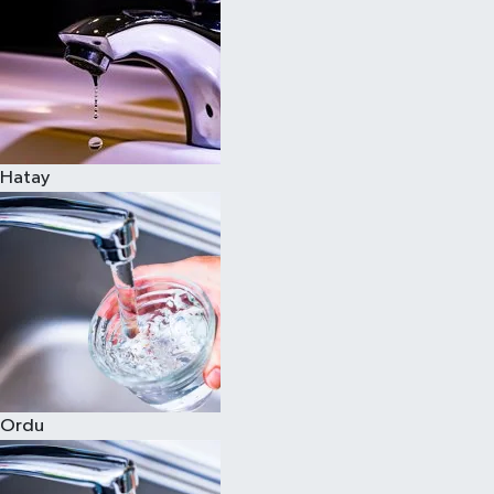
Hatay
Ordu