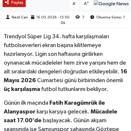
Paylaş
-
+
A
A
Nazli Can
16.05.2026 - 15:50
7
Okunma Süresi: 1
Dk
Trendyol Süper Lig 34. hafta karşılaşmaları
futbolseverleri ekran başına kilitlemeye
hazırlanıyor. Ligin son haftasına girilirken
oynanacak mücadeleler hem zirve yarışını hem de
alt sıralardaki dengeleri doğrudan etkileyebilir.
16
Mayıs 2026
Cumartesi günü birbirinden önemli
üç karşılaşma
futbol tutkunlarını bekliyor.
Günün ilk maçında
Fatih Karagümrük ile
Alanyaspor
karşı karşıya gelecek.
Mücadele
saat 17.00’de
başlayacak. Günün akşam
seansında ise Samsunspor sahasında Göztepe