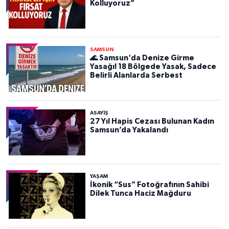
Kolluyoruz”
SAMSUN
🌊 Samsun'da Denize Girme
Yasağı! 18 Bölgede Yasak, Sadece
Belirli Alanlarda Serbest
ASAYIŞ
27 Yıl Hapis Cezası Bulunan Kadın
Samsun’da Yakalandı
YAŞAM
İkonik “Sus” Fotoğrafının Sahibi
Dilek Tunca Haciz Mağduru