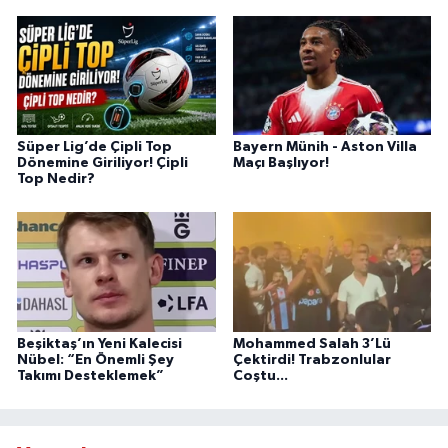
Süper Lig’de Çipli Top
Bayern Münih - Aston Villa
Dönemine Giriliyor! Çipli
Maçı Başlıyor!
Top Nedir?
Beşiktaş’ın Yeni Kalecisi
Mohammed Salah 3’Lü
Nübel: “En Önemli Şey
Çektirdi! Trabzonlular
Takımı Desteklemek”
Coştu...