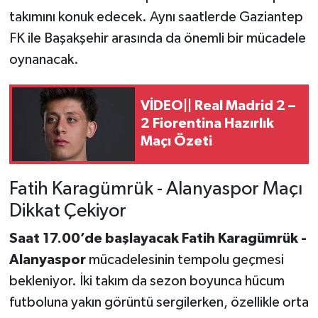
takımını konuk edecek. Aynı saatlerde Gaziantep
FK ile Başakşehir arasında da önemli bir mücadele
oynanacak.
VİDEO|| Real Madrid 2 –
2 Fiorentina Hazırlık
Maçı Özeti
Fatih Karagümrük - Alanyaspor Maçı
Dikkat Çekiyor
Saat 17.00’de başlayacak Fatih Karagümrük -
Alanyaspor
mücadelesinin tempolu geçmesi
bekleniyor. İki takım da sezon boyunca hücum
futboluna yakın görüntü sergilerken, özellikle orta