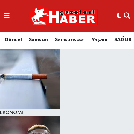
GÜNCEL
SAMSUN
Güncel
Samsun
Samsunspor
Yaşam
SAĞLIK
SAMSUNSPOR
EKONOMİ
YAŞAM
EKONOMİ