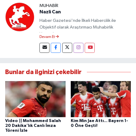
MUHABIR
Nazli Can
Haber Gazetesi'nde İlkeli Habercilik ile
Objektif olarak Araştırmacı Muhabirlik
Yapmaktayım.
Devam Et
Bunlar da ilginizi çekebilir
Video || Mohammed Salah
Kim Min Jae Attı... Bayern 1-
20 Dakika’lık Canlı İmza
0 Öne Geçti!
Töreni İzle