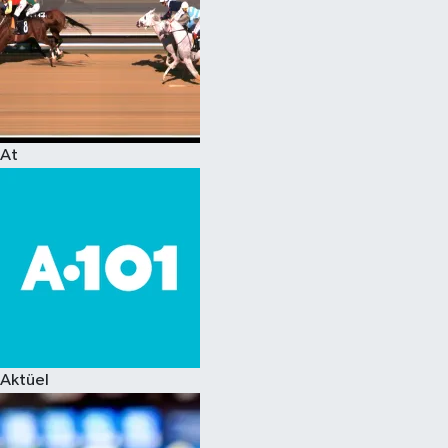
At
Aktüel