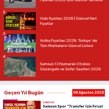
Fiyatları 2026: İşte Güncel Tarifeler
2
Viski fiyatları 2026 | Güncel Net
Fiyatlar
3
Votka Fiyatları 2026: Türkiye'de
Tüm Markaların Güncel Listesi
4
Samsun 13 Numaralı Otobüs
Güzergahı ve Sefer Saatleri 2026
Geçen Yıl Bugün
08 Ağustos 2025
SAMSUN
Samsun Spor “Transfer İçin Fırsat