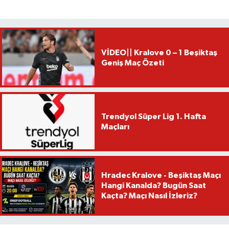
VİDEO|| Kralove 0 – 1 Beşiktaş
Geniş Maç Özeti
Trendyol Süper Lig 1. Hafta
Maçları
Hradec Kralove - Beşiktaş Maçı
Hangi Kanalda? Bugün Saat
Kaçta? Maçı Nasıl İzleriz?