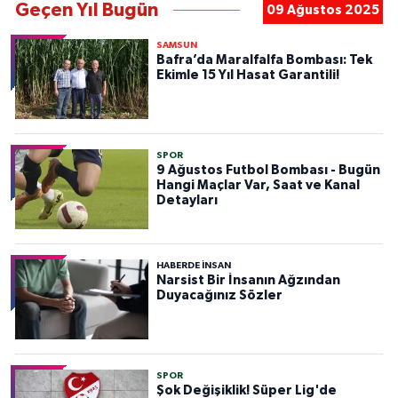
Geçen Yıl Bugün
09 Ağustos 2025
SAMSUN
Bafra’da Maralfalfa Bombası: Tek
Ekimle 15 Yıl Hasat Garantili!
SPOR
9 Ağustos Futbol Bombası - Bugün
Hangi Maçlar Var, Saat ve Kanal
Detayları
HABERDE INSAN
Narsist Bir İnsanın Ağzından
Duyacağınız Sözler
SPOR
Şok Değişiklik! Süper Lig'de