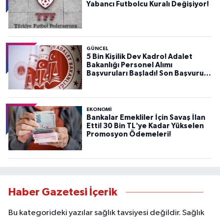
Yabancı Futbolcu Kuralı Değişiyor!
GÜNCEL
5 Bin Kişilik Dev Kadro! Adalet
Bakanlığı Personel Alımı
Başvuruları Başladı! Son Başvuru
Tarihini Kaçırmayın!
EKONOMİ
Bankalar Emekliler İçin Savaş İlan
Etti! 30 Bin TL'ye Kadar Yükselen
Promosyon Ödemeleri!
Haber Gazetesi İçerik
Bu kategorideki yazılar sağlık tavsiyesi değildir. Sağlık