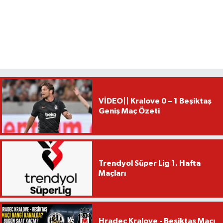
VİDEO|| Kralove 0 – 1 Beşiktaş
Geniş Maç Özeti
Trendyol Süper Lig 1. Hafta
Maçları
Hradec Kralove - Beşiktaş Maçı