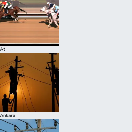
At
Ankara