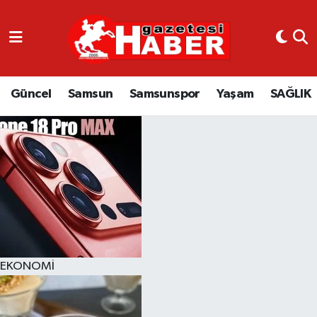
GÜNCEL
SAMSUN
Güncel
Samsun
Samsunspor
Yaşam
SAĞLIK
SAMSUNSPOR
EKONOMİ
YAŞAM
EKONOMİ