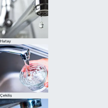
Hatay
Çekiliş