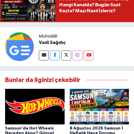
Hangi Kanalda? Bugün Saat
Kaçta? Maçı Nasıl İzleriz?
MUHABIR
Vadi Sağdıç
Bunlar da ilginizi çekebilir
Samsun’da Hot Wheels
8 Ağustos 2026 Samsun 1
Nereden Alınır? Güncel
Haftalık Hava Durumu