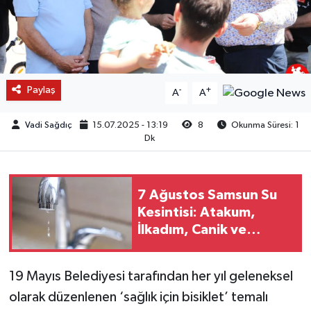
Paylaş
-
+
A
A
Vadi Sağdıç
15.07.2025 - 13:19
8
Okunma Süresi: 1
Dk
7 Ağustos Samsun Su
Kesintisi: Atakum,
İlkadım, Canik ve
Tekkeköy’de Sular
Kesildi!
19 Mayıs Belediyesi tarafından her yıl geleneksel
olarak düzenlenen ‘sağlık için bisiklet’ temalı