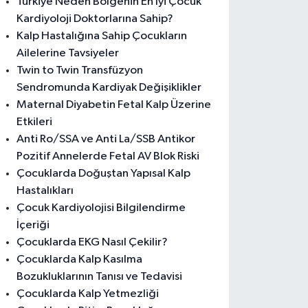
Türkiye Neden Bölgenin En İyi Çocuk
Kardiyoloji Doktorlarına Sahip?
Kalp Hastalığına Sahip Çocukların
Ailelerine Tavsiyeler
Twin to Twin Transfüzyon
Sendromunda Kardiyak Değişiklikler
Maternal Diyabetin Fetal Kalp Üzerine
Etkileri
Anti Ro/SSA ve Anti La/SSB Antikor
Pozitif Annelerde Fetal AV Blok Riski
Çocuklarda Doğuştan Yapısal Kalp
Hastalıkları
Çocuk Kardiyolojisi Bilgilendirme
İçeriği
Çocuklarda EKG Nasıl Çekilir?
Çocuklarda Kalp Kasılma
Bozukluklarının Tanısı ve Tedavisi
Çocuklarda Kalp Yetmezliği