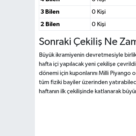
3 Bilen
0 Kişi
2 Bilen
0 Kişi
Sonraki Çekiliş Ne Za
Büyük ikramiyenin devretmesiyle birl
hafta içi yapılacak yeni çekilişe çevrild
dönemi için kuponlarını Milli Piyango o
tüm fiziki bayiler üzerinden yatırabil
haftanın ilk çekilişinde katlanarak büy