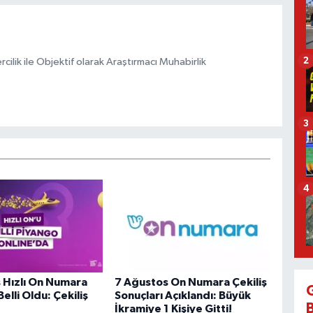
2
ilik ile Objektif olarak Araştırmacı Muhabirlik
3
4
 Hızlı On Numara
7 Ağustos On Numara Çekiliş
Belli Oldu: Çekiliş
Sonuçları Açıklandı: Büyük
İkramiye 1 Kişiye Gitti!