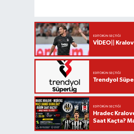
EDITÖRÜN SEÇTIĞI
VİDEO|| Kralov
EDITÖRÜN SEÇTIĞI
Trendyol Süper
EDITÖRÜN SEÇTIĞI
Hradec Kralov
Saat Kaçta? Maç