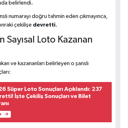
da belirlendi.
anslı numarayı doğru tahmin eden çıkmayınca,
onraki çekilişe
devretti
.
n Sayısal Loto Kazanan
kan ve kazananları belirleyen o şanslı
ları:
6 Süper Loto Sonuçları Açıklandı: 237
etti! İşte Çekiliş Sonuçları ve Bilet
ranı
e