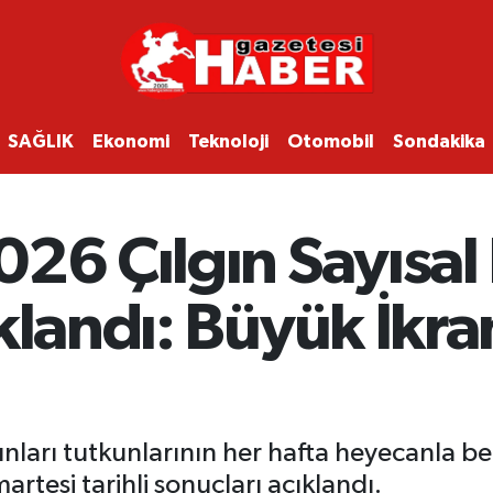
SAĞLIK
Ekonomi
Teknoloji
Otomobil
Sondakika
26 Çılgın Sayısal
klandı: Büyük İkr
unları tutkunlarının her hafta heyecanla be
rtesi tarihli sonuçları açıklandı.