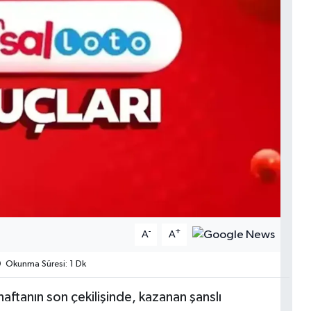
-
+
A
A
Okunma Süresi: 1 Dk
aftanın son çekilişinde, kazanan şanslı