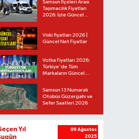
Samsun İlçeleri Arası
Taşımacılık Fiyatları
2026: İşte Güncel
Tarifeler
Viski fiyatları 2026 |
Güncel Net Fiyatlar
Votka Fiyatları 2026:
Türkiye'de Tüm
Markaların Güncel
Listesi
Samsun 13 Numaralı
Otobüs Güzergahı ve
Sefer Saatleri 2026
Geçen Yıl
09 Ağustos
Bugün
2025