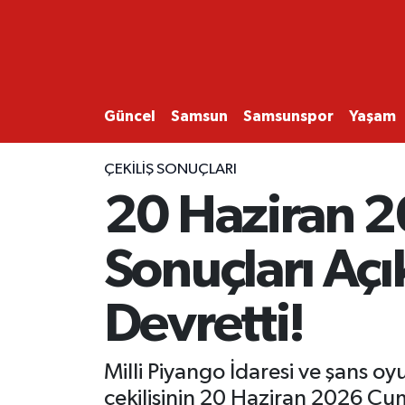
GÜNCEL
SAMSUN
Güncel
Samsun
Samsunspor
Yaşam
SAMSUNSPOR
ÇEKILIŞ SONUÇLARI
20 Haziran 20
EKONOMİ
Sonuçları Açı
YAŞAM
Devretti!
Milli Piyango İdaresi ve şans oy
çekilişinin 20 Haziran 2026 Cuma