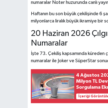
numaralar Noter huzurunda canlı yayın
Haftanın bu son büyük çekilişinde 6 ş
milyonlarca liralık büyük ikramiye bir s
20 Haziran 2026 Çılgı
Numaralar
İşte 73. Çekiliş kapsamında küreden çı
numaralar ile Joker ve SüperStar sonuç
4 Ağustos 202
Milyon TL Devr
Sorgulama Ek
İçeriği Görüntül