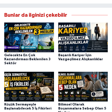
Bunlar da ilginizi çekebilir
Gelecekte En Çok
Başarılı Kariyer İçin
Kazandırması Beklenilen 3
Vazgeçilmez Alışkanlıklar
Sektör
Küçük Sermayeyle
Bilimsel Olarak
Başlanabilecek 5 İş Fikirleri
Boşanmalara Sebep Olan 5