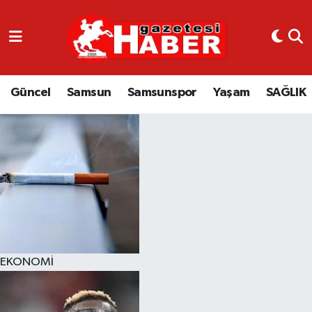
GÜNCEL
SAMSUN
Güncel
Samsun
Samsunspor
Yaşam
SAĞLIK
SAMSUNSPOR
EKONOMİ
YAŞAM
EKONOMİ