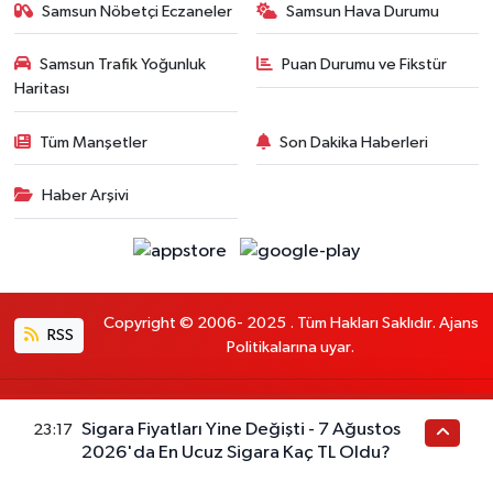
Samsun Nöbetçi Eczaneler
Samsun Hava Durumu
Samsun Trafik Yoğunluk
Puan Durumu ve Fikstür
Haritası
Tüm Manşetler
Son Dakika Haberleri
Haber Arşivi
Copyright © 2006- 2025 . Tüm Hakları Saklıdır. Ajans
RSS
Politikalarına uyar.
Haber Yazılımı:
TE Bilişim
Sigara Fiyatları Yine Değişti - 7 Ağustos
23:17
2026'da En Ucuz Sigara Kaç TL Oldu?
En iyi site deneyimi sağlamak için çerezlerden
faydalanıyoruz. Detaylar için lütfen
OKUYUN
Tamam