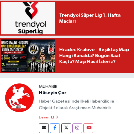
Trendyol Süper Lig 1. Hafta
Maçları
Hradec Kralove - Beşiktaş Maçı
Hangi Kanalda? Bugün Saat
Kaçta? Maçı Nasıl İzleriz?
MUHABIR
Hüseyin Çor
Haber Gazetesi'nde İlkeli Habercilik ile
Objektif olarak Araştırmacı Muhabirlik
Yapmaktayım.
Devam Et