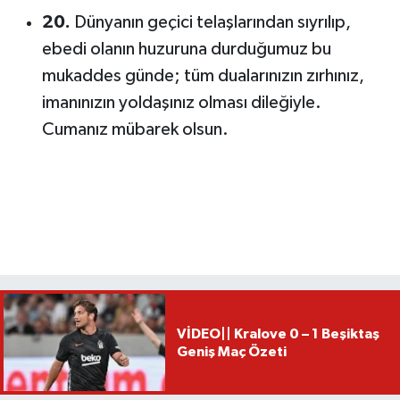
20.
Dünyanın geçici telaşlarından sıyrılıp,
ebedi olanın huzuruna durduğumuz bu
mukaddes günde; tüm dualarınızın zırhınız,
imanınızın yoldaşınız olması dileğiyle.
Cumanız mübarek olsun.
VİDEO|| Kralove 0 – 1 Beşiktaş
Geniş Maç Özeti