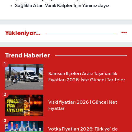
Sağlıkla Atan Minik Kalpler İçin Yanınızdayız
Yükleniyor...
Trend Haberler
1
Samsun İlçeleri Arası Taşımacılık
Fiyatları 2026: İşte Güncel Tarifeler
2
Viski fiyatları 2026 | Güncel Net
Fiyatlar
3
Votka Fiyatları 2026: Türkiye'de