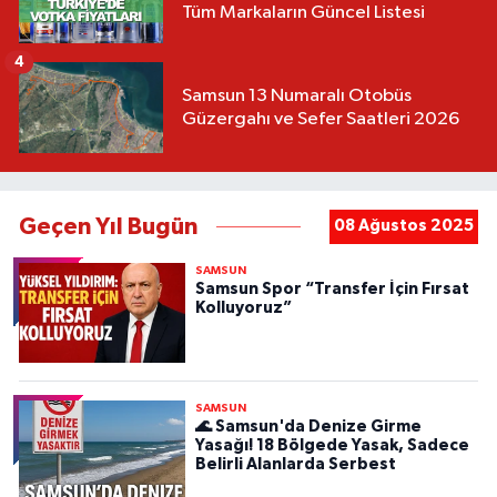
Tüm Markaların Güncel Listesi
4
Samsun 13 Numaralı Otobüs
Güzergahı ve Sefer Saatleri 2026
Geçen Yıl Bugün
08 Ağustos 2025
SAMSUN
Samsun Spor “Transfer İçin Fırsat
Kolluyoruz”
SAMSUN
🌊 Samsun'da Denize Girme
Yasağı! 18 Bölgede Yasak, Sadece
Belirli Alanlarda Serbest