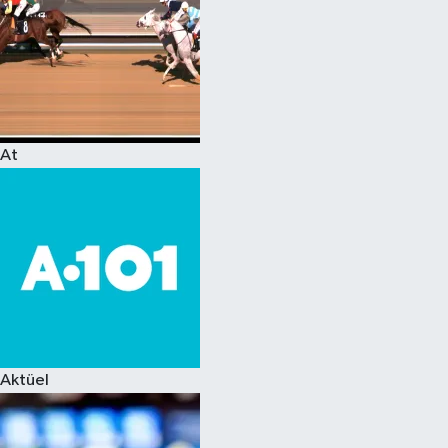
At
Aktüel