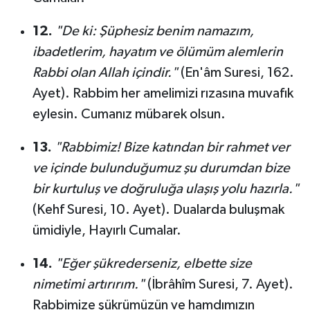
12.
"De ki: Şüphesiz benim namazım,
ibadetlerim, hayatım ve ölümüm alemlerin
Rabbi olan Allah içindir."
(En'âm Suresi, 162.
Ayet). Rabbim her amelimizi rızasına muvafık
eylesin. Cumanız mübarek olsun.
13.
"Rabbimiz! Bize katından bir rahmet ver
ve içinde bulunduğumuz şu durumdan bize
bir kurtuluş ve doğruluğa ulaşış yolu hazırla."
(Kehf Suresi, 10. Ayet). Dualarda buluşmak
ümidiyle, Hayırlı Cumalar.
14.
"Eğer şükrederseniz, elbette size
nimetimi artırırım."
(İbrâhîm Suresi, 7. Ayet).
Rabbimize şükrümüzün ve hamdımızın