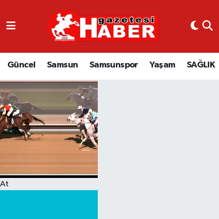
GÜNCEL
SAMSUN
Güncel
Samsun
Samsunspor
Yaşam
SAĞLIK
SAMSUNSPOR
EKONOMİ
YAŞAM
At