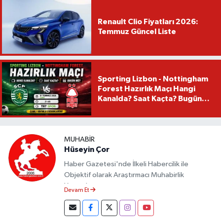
Renault Clio Fiyatları 2026:
Temmuz Güncel Liste
Sporting Lizbon - Nottingham
Forest Hazırlık Maçı Hangi
Kanalda? Saat Kaçta? Bugün
Mü?
MUHABIR
Hüseyin Çor
Haber Gazetesi'nde İlkeli Habercilik ile
Objektif olarak Araştırmacı Muhabirlik
Yapmaktayım.
Devam Et