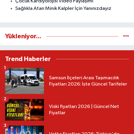
Çocuk Kardiyolojisi Video Paylaşımı
Sağlıkla Atan Minik Kalpler İçin Yanınızdayız
Yükleniyor...
Trend Haberler
1
Samsun İlçeleri Arası Taşımacılık
Fiyatları 2026: İşte Güncel Tarifeler
2
Viski fiyatları 2026 | Güncel Net
Fiyatlar
3