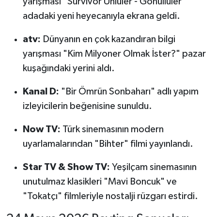
yarışması "Survivor Ünlüler - Gönüllüler"
adadaki yeni heyecanıyla ekrana geldi.
atv:
Dünyanın en çok kazandıran bilgi
yarışması "Kim Milyoner Olmak İster?" pazar
kuşağındaki yerini aldı.
Kanal D:
"Bir Ömrün Sonbaharı" adlı yapım
izleyicilerin beğenisine sunuldu.
Now TV:
Türk sinemasının modern
uyarlamalarından "Bihter" filmi yayınlandı.
Star TV & Show TV:
Yeşilçam sinemasının
unutulmaz klasikleri "Mavi Boncuk" ve
"Tokatçı" filmleriyle nostalji rüzgarı estirdi.