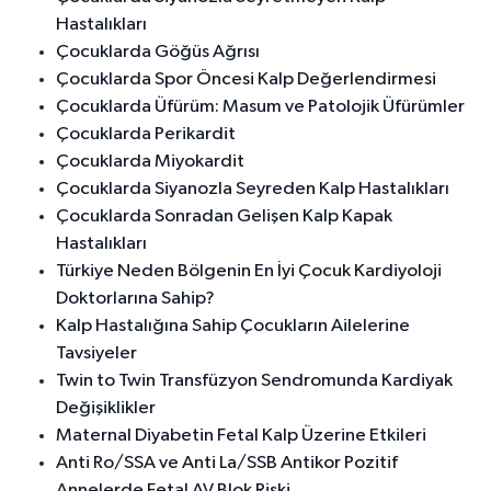
Hastalıkları
Çocuklarda Göğüs Ağrısı
Çocuklarda Spor Öncesi Kalp Değerlendirmesi
Çocuklarda Üfürüm: Masum ve Patolojik Üfürümler
Çocuklarda Perikardit
Çocuklarda Miyokardit
Çocuklarda Siyanozla Seyreden Kalp Hastalıkları
Çocuklarda Sonradan Gelişen Kalp Kapak
Hastalıkları
Türkiye Neden Bölgenin En İyi Çocuk Kardiyoloji
Doktorlarına Sahip?
Kalp Hastalığına Sahip Çocukların Ailelerine
Tavsiyeler
Twin to Twin Transfüzyon Sendromunda Kardiyak
Değişiklikler
Maternal Diyabetin Fetal Kalp Üzerine Etkileri
Anti Ro/SSA ve Anti La/SSB Antikor Pozitif
Annelerde Fetal AV Blok Riski