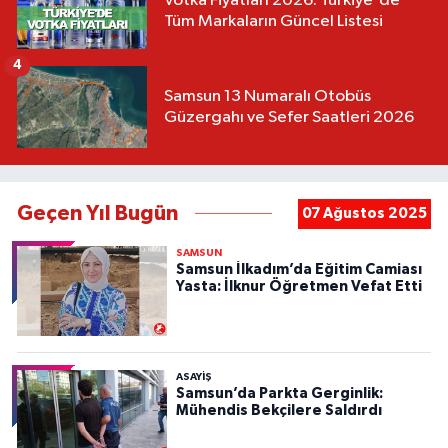
Votka Fiyatları 2026: Türkiye'de
Tüm Markaların Güncel Listesi
4
Samsun 13 Numaralı Otobüs
Güzergahı ve Sefer Saatleri 2026
Geçen Yıl Bugün
07 Ağustos 2025
SAMSUN
Samsun İlkadım’da Eğitim Camiası
Yasta: İlknur Öğretmen Vefat Etti
ASAYIŞ
Samsun’da Parkta Gerginlik:
Mühendis Bekçilere Saldırdı