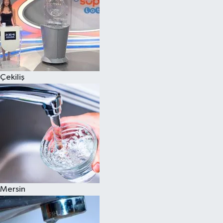
Çekiliş
Mersin