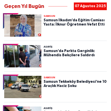
Geçen Yıl Bugün
07 Ağustos 2025
SAMSUN
Samsun İlkadım’da Eğitim Camiası
Yasta: İlknur Öğretmen Vefat Etti
ASAYIŞ
Samsun’da Parkta Gerginlik:
Mühendis Bekçilere Saldırdı
SAMSUN
Samsun Tekkeköy Belediyesi’ne 10
Araçlık Haciz Şoku
ASAYIŞ