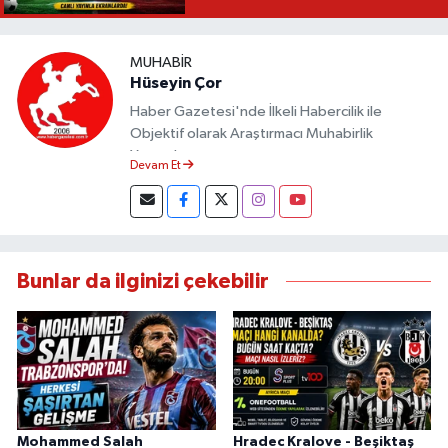
MUHABIR
Hüseyin Çor
Haber Gazetesi'nde İlkeli Habercilik ile
Objektif olarak Araştırmacı Muhabirlik
Yapmaktayım.
Devam Et
Bunlar da ilginizi çekebilir
Mohammed Salah
Hradec Kralove - Beşiktaş