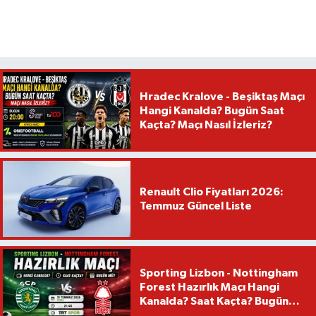
Hradec Kralove - Beşiktaş Maçı
Hangi Kanalda? Bugün Saat
Kaçta? Maçı Nasıl İzleriz?
Renault Clio Fiyatları 2026:
Temmuz Güncel Liste
Sporting Lizbon - Nottingham
Forest Hazırlık Maçı Hangi
Kanalda? Saat Kaçta? Bugün
Mü?