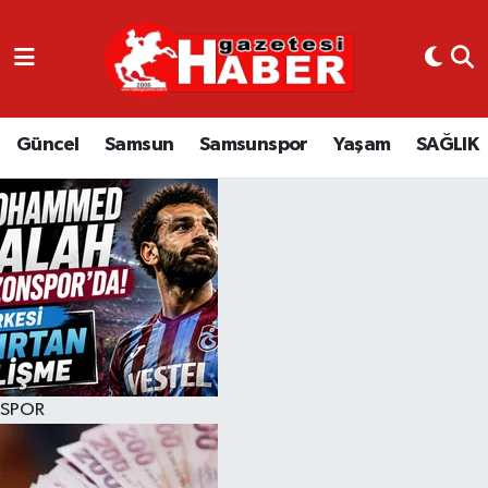
GÜNCEL
SAMSUN
Güncel
Samsun
Samsunspor
Yaşam
SAĞLIK
SAMSUNSPOR
EKONOMİ
YAŞAM
SPOR