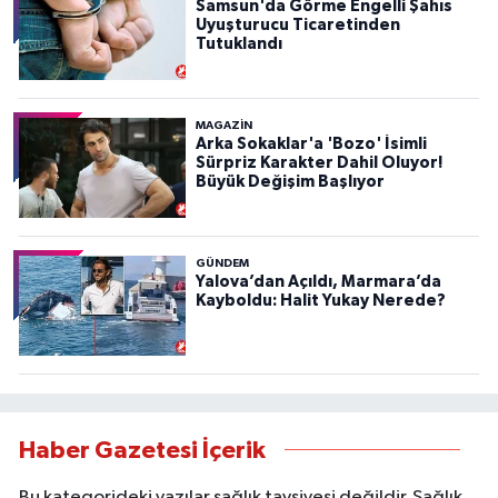
Samsun'da Görme Engelli Şahıs
Uyuşturucu Ticaretinden
Tutuklandı
MAGAZİN
Arka Sokaklar'a 'Bozo' İsimli
Sürpriz Karakter Dahil Oluyor!
Büyük Değişim Başlıyor
GÜNDEM
Yalova’dan Açıldı, Marmara’da
Kayboldu: Halit Yukay Nerede?
Haber Gazetesi İçerik
Bu kategorideki yazılar sağlık tavsiyesi değildir. Sağlık