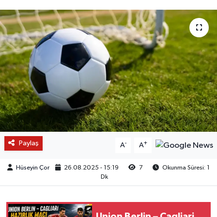
Paylaş
-
+
A
A
Hüseyin Çor
26.08.2025 - 15:19
7
Okunma Süresi: 1
Dk
Union Berlin – Cagliari