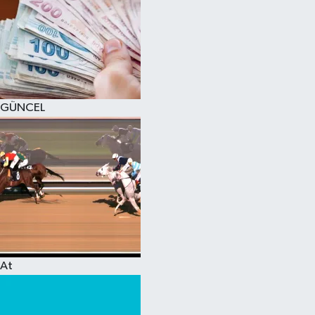
GÜNCEL
At