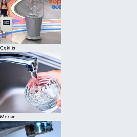
Çekiliş
Mersin