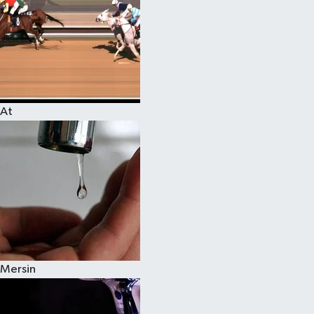
At
Mersin