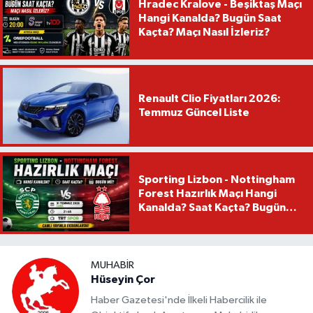
Hradec Kralove - Beşiktaş Maçı
Hangi Kanalda? Bugün Saat
Kaçta? Maçı Nasıl İzleriz?
Renault Clio Fiyatları 2026:
Temmuz Güncel Liste
Sporting Lizbon - Nottingham
Forest Hazırlık Maçı Hangi
Kanalda? Saat Kaçta? Bugün
Mü?
MUHABIR
Hüseyin Çor
Haber Gazetesi'nde İlkeli Habercilik ile