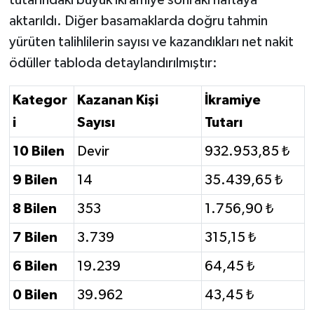
aktarıldı. Diğer basamaklarda doğru tahmin
yürüten talihlilerin sayısı ve kazandıkları net nakit
ödüller tabloda detaylandırılmıştır:
Kategor
Kazanan Kişi
İkramiye
i
Sayısı
Tutarı
10 Bilen
Devir
932.953,85 ₺
9 Bilen
14
35.439,65 ₺
8 Bilen
353
1.756,90 ₺
7 Bilen
3.739
315,15 ₺
6 Bilen
19.239
64,45 ₺
0 Bilen
39.962
43,45 ₺