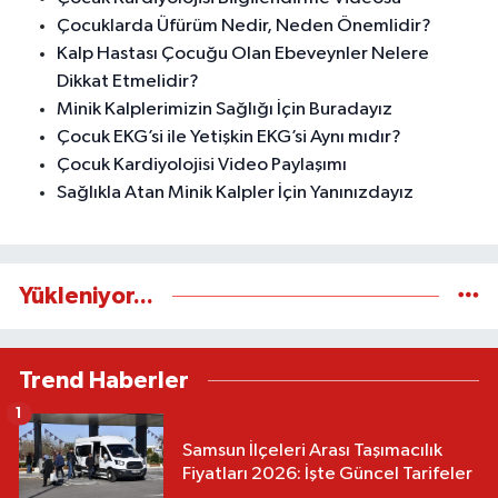
Çocuklarda Üfürüm Nedir, Neden Önemlidir?
Kalp Hastası Çocuğu Olan Ebeveynler Nelere
Dikkat Etmelidir?
Minik Kalplerimizin Sağlığı İçin Buradayız
Çocuk EKG’si ile Yetişkin EKG’si Aynı mıdır?
Çocuk Kardiyolojisi Video Paylaşımı
Sağlıkla Atan Minik Kalpler İçin Yanınızdayız
Yükleniyor...
Trend Haberler
1
Samsun İlçeleri Arası Taşımacılık
Fiyatları 2026: İşte Güncel Tarifeler