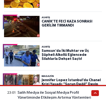
ASAYIŞ
CANİK’TE FECİ KAZA SONRASI
GERİLİM TIRMANDI
ASAYIŞ
Samsun'da İki Muhtar ve Üç
Şüpheli Alkollü Eğlencede
Silahlarla Dehşet Saçtı!
MAGAZİN
Jennifer Lopez İstanbul’da Chanel
Krizi Yaşadı: “Sorun Değil” Deyip
Yine Tarzıyla Gündem Oldu
Salih Medya ile Sosyal Medya Profil
23:01
Yönetiminde Etkileşim Artırma Yöntemleri
SAMSUN