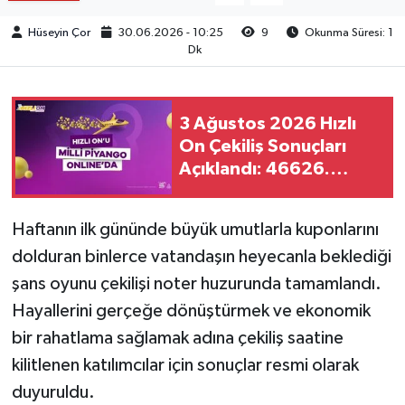
Hüseyin Çor
30.06.2026 - 10:25
9
Okunma Süresi: 1
Dk
3 Ağustos 2026 Hızlı
On Çekiliş Sonuçları
Açıklandı: 46626.
Çekiliş Kazanan
Numaralar ve İkramiye
Haftanın ilk gününde büyük umutlarla kuponlarını
Oranları!
dolduran binlerce vatandaşın heyecanla beklediği
şans oyunu çekilişi noter huzurunda tamamlandı.
Hayallerini gerçeğe dönüştürmek ve ekonomik
bir rahatlama sağlamak adına çekiliş saatine
kilitlenen katılımcılar için sonuçlar resmi olarak
duyuruldu.