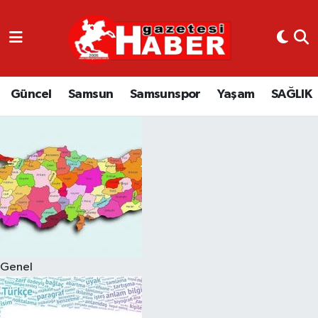
GÜNCEL
SAMSUN
Güncel
Samsun
Samsunspor
Yaşam
SAĞLIK
SAMSUNSPOR
EKONOMİ
YAŞAM
Genel