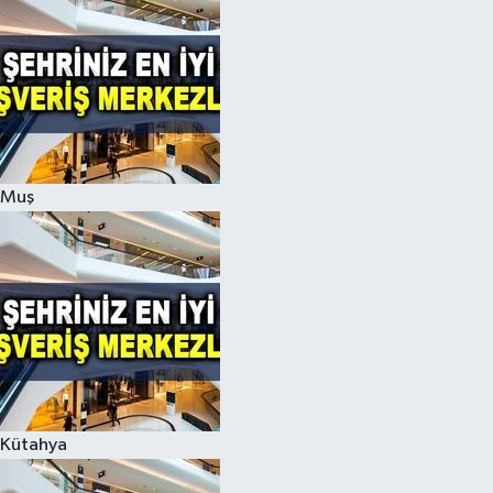
Muş
Kütahya