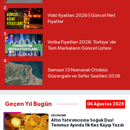
2
Viski fiyatları 2026 | Güncel Net
Fiyatlar
3
Votka Fiyatları 2026: Türkiye'de
Tüm Markaların Güncel Listesi
4
Samsun 13 Numaralı Otobüs
Güzergahı ve Sefer Saatleri 2026
Geçen Yıl Bugün
06 Ağustos 2025
EKONOMİ
Altın Yatırımcısına Soğuk Duş!
Temmuz Ayında İlk Kez Kayıp Yazdı