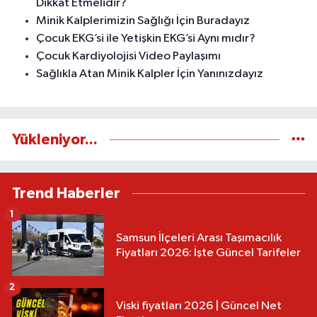
Dikkat Etmelidir?
Minik Kalplerimizin Sağlığı İçin Buradayız
Çocuk EKG’si ile Yetişkin EKG’si Aynı mıdır?
Çocuk Kardiyolojisi Video Paylaşımı
Sağlıkla Atan Minik Kalpler İçin Yanınızdayız
Yükleniyor...
Trend Haberler
1
Samsun İlçeleri Arası Taşımacılık
Fiyatları 2026: İşte Güncel Tarifeler
2
Viski fiyatları 2026 | Güncel Net