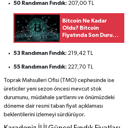
50 Randıman Fındık:
207,00 TL
Bitcoin Ne Kadar
Oldu? Bitcoin
Fiyatında Son Durum
ve Son 10 Günlük
Hareket
53 Randıman Fındık:
219,42 TL
55 Randıman Fındık:
227,70 TL
Toprak Mahsulleri Ofisi (TMO) cephesinde ise
üreticiler yeni sezon öncesi mevcut stok
durumunu, müdahale şartlarını ve önümüzdeki
döneme dair resmi taban fiyat açıklaması
beklentilerini izlemeyi sürdürüyor.