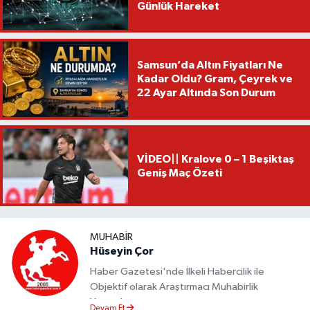
Günlük Hareket
Samsun’da Altın Fiyatları Ne
Kadar Oldu? Gram, Çeyrek ve
22 Ayar Altında Son Durum
VİDEO|| Kralove 0 – 1 Beşiktaş
Geniş Maç Özeti
MUHABIR
Hüseyin Çor
Haber Gazetesi'nde İlkeli Habercilik ile
Objektif olarak Araştırmacı Muhabirlik
Yapmaktayım.
Devam Et