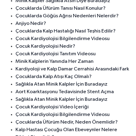
Minik Kalpler Sağlıkla Atsın Diye Buradayız
Çocuklarda Üfürüm Tanısı Nasıl Konulur?
Çocuklarda Göğüs Ağrısı Nedenleri Nelerdir?
Anjiyo Nedir?
Çocuklarda Kalp Hastalığı Nasıl Teşhis Edilir?
Çocuk Kardiyolojisi Bilgilendirme Videosu
Çocuk Kardiyolojisi Nedir?
Çocuk Kardiyolojisi Tanıtım Videosu
Minik Kalplerin Yanında Her Zaman
Kardiyoloji ve Kalp Damar Cerrahisi Arasındaki Fark
Çocuklarda Kalp Atışı Kaç Olmalı?
Sağlıkla Atan Minik Kalpler İçin Buradayız
Aort Koarktasyonu Tedavisinde Stent Açma
Sağlıkla Atan Minik Kalpler İçin Buradayız
Çocuk Kardiyolojisi Video İçeriği
Çocuk Kardiyolojisi Bilgilendirme Videosu
Çocuklarda Üfürüm Nedir, Neden Önemlidir?
Kalp Hastası Çocuğu Olan Ebeveynler Nelere