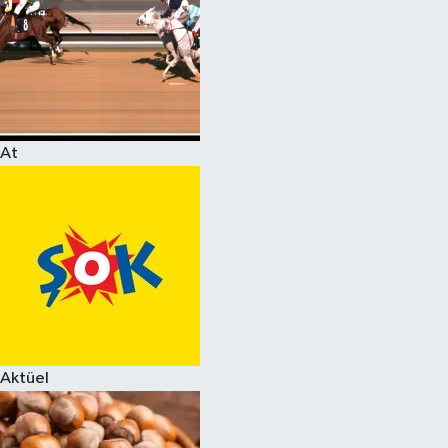
At
Aktüel