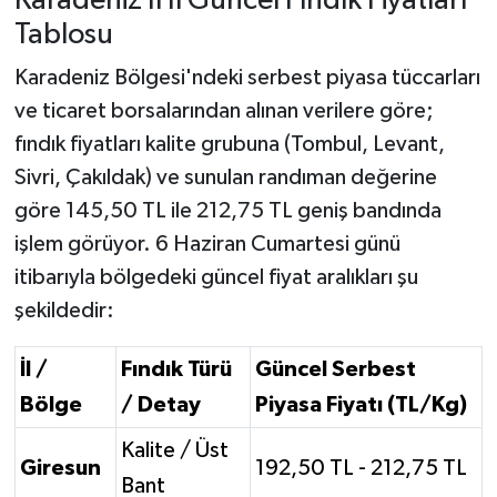
Karadeniz İl İl Güncel Fındık Fiyatları
Tablosu
Karadeniz Bölgesi'ndeki serbest piyasa tüccarları
ve ticaret borsalarından alınan verilere göre;
fındık fiyatları kalite grubuna (Tombul, Levant,
Sivri, Çakıldak) ve sunulan randıman değerine
göre 145,50 TL ile 212,75 TL geniş bandında
işlem görüyor. 6 Haziran Cumartesi günü
itibarıyla bölgedeki güncel fiyat aralıkları şu
şekildedir:
İl /
Fındık Türü
Güncel Serbest
Bölge
/ Detay
Piyasa Fiyatı (TL/Kg)
Kalite / Üst
Giresun
192,50 TL - 212,75 TL
Bant