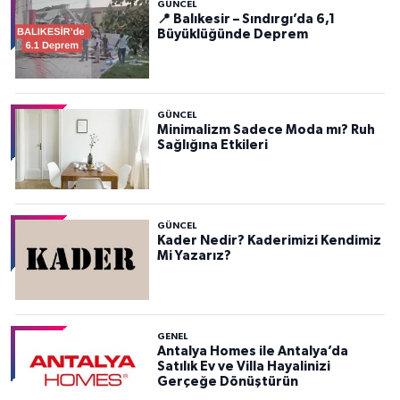
GÜNCEL
📍 Balıkesir – Sındırgı’da 6,1
Büyüklüğünde Deprem
GÜNCEL
Minimalizm Sadece Moda mı? Ruh
Sağlığına Etkileri
GÜNCEL
Kader Nedir? Kaderimizi Kendimiz
Mi Yazarız?
GENEL
Antalya Homes ile Antalya’da
Satılık Ev ve Villa Hayalinizi
Gerçeğe Dönüştürün