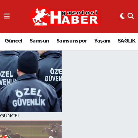
GÜNCEL
SAMSUN
Güncel
Samsun
Samsunspor
Yaşam
SAĞLIK
SAMSUNSPOR
EKONOMİ
YAŞAM
GÜNCEL