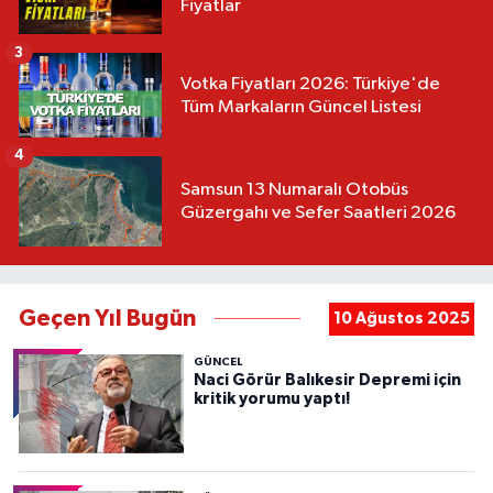
Fiyatlar
3
Votka Fiyatları 2026: Türkiye'de
Tüm Markaların Güncel Listesi
4
Samsun 13 Numaralı Otobüs
Güzergahı ve Sefer Saatleri 2026
Geçen Yıl Bugün
10 Ağustos 2025
GÜNCEL
Naci Görür Balıkesir Depremi için
kritik yorumu yaptı!