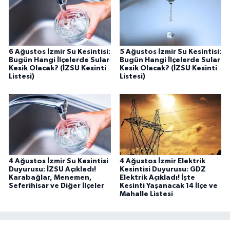
6 Ağustos İzmir Su Kesintisi:
5 Ağustos İzmir Su Kesintisi:
Bugün Hangi İlçelerde Sular
Bugün Hangi İlçelerde Sular
Kesik Olacak? (İZSU Kesinti
Kesik Olacak? (İZSU Kesinti
Listesi)
Listesi)
4 Ağustos İzmir Su Kesintisi
4 Ağustos İzmir Elektrik
Duyurusu: İZSU Açıkladı!
Kesintisi Duyurusu: GDZ
Karabağlar, Menemen,
Elektrik Açıkladı! İşte
Seferihisar ve Diğer İlçeler
Kesinti Yaşanacak 14 İlçe ve
Mahalle Listesi