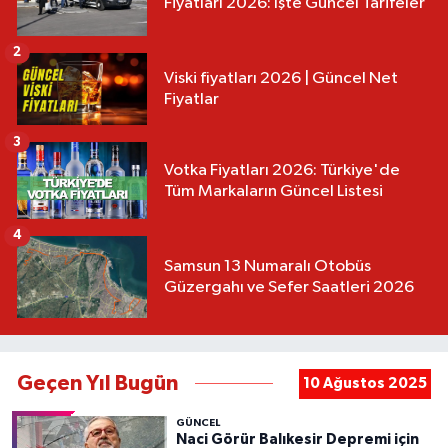
Fiyatları 2026: İşte Güncel Tarifeler
2
Viski fiyatları 2026 | Güncel Net
Fiyatlar
3
Votka Fiyatları 2026: Türkiye'de
Tüm Markaların Güncel Listesi
4
Samsun 13 Numaralı Otobüs
Güzergahı ve Sefer Saatleri 2026
Geçen Yıl Bugün
10 Ağustos 2025
GÜNCEL
Naci Görür Balıkesir Depremi için