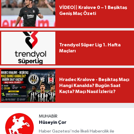
VİDEO|| Kralove 0 – 1 Beşiktaş
Geniş Maç Özeti
Trendyol Süper Lig 1. Hafta
Maçları
Hradec Kralove - Beşiktaş Maçı
Hangi Kanalda? Bugün Saat
Kaçta? Maçı Nasıl İzleriz?
MUHABIR
Hüseyin Çor
Haber Gazetesi'nde İlkeli Habercilik ile