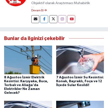
Objektif olarak Araştırmacı Muhabirlik
Yapmaktayım.
Devam Et
Bunlar da ilginizi çekebilir
8 Ağustos İzmir Elektrik
7 Ağustos İzmir Su Kesintisi:
Kesintisi: Karşıyaka, Buca,
Konak, Bayraklı, Foça ve 12
Torbalı ve Aliağa’da
İlçede Sular Kesildi!
Elektrikler Ne Zaman
Gelecek?