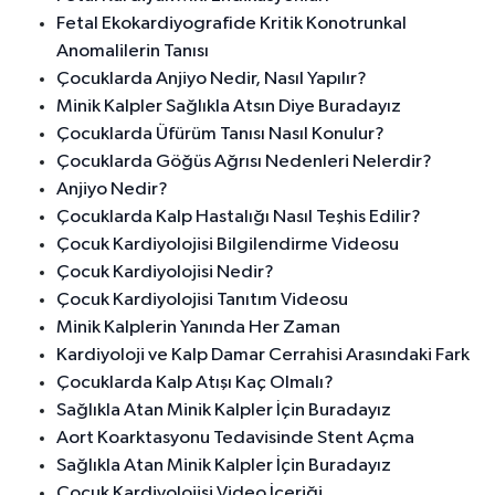
Fetal Ekokardiyografide Kritik Konotrunkal
Anomalilerin Tanısı
Çocuklarda Anjiyo Nedir, Nasıl Yapılır?
Minik Kalpler Sağlıkla Atsın Diye Buradayız
Çocuklarda Üfürüm Tanısı Nasıl Konulur?
Çocuklarda Göğüs Ağrısı Nedenleri Nelerdir?
Anjiyo Nedir?
Çocuklarda Kalp Hastalığı Nasıl Teşhis Edilir?
Çocuk Kardiyolojisi Bilgilendirme Videosu
Çocuk Kardiyolojisi Nedir?
Çocuk Kardiyolojisi Tanıtım Videosu
Minik Kalplerin Yanında Her Zaman
Kardiyoloji ve Kalp Damar Cerrahisi Arasındaki Fark
Çocuklarda Kalp Atışı Kaç Olmalı?
Sağlıkla Atan Minik Kalpler İçin Buradayız
Aort Koarktasyonu Tedavisinde Stent Açma
Sağlıkla Atan Minik Kalpler İçin Buradayız
Çocuk Kardiyolojisi Video İçeriği