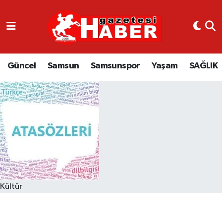
GÜNCEL
SAMSUN
Güncel
Samsun
Samsunspor
Yaşam
SAĞLIK
SAMSUNSPOR
EKONOMİ
YAŞAM
Kültür