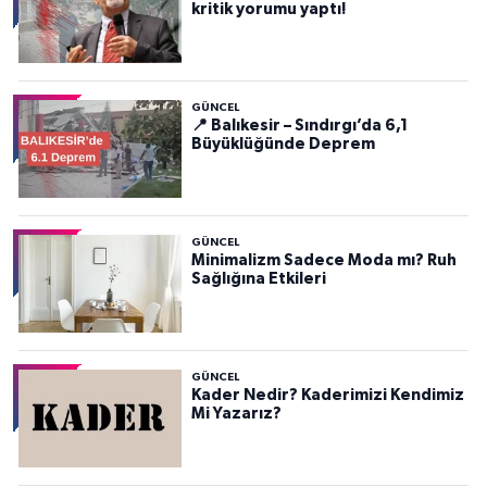
kritik yorumu yaptı!
GÜNCEL
📍 Balıkesir – Sındırgı’da 6,1
Büyüklüğünde Deprem
GÜNCEL
Minimalizm Sadece Moda mı? Ruh
Sağlığına Etkileri
GÜNCEL
Kader Nedir? Kaderimizi Kendimiz
Mi Yazarız?