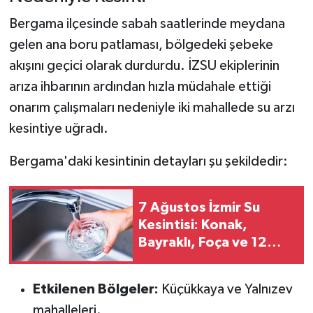
Bergama ilçesinde sabah saatlerinde meydana
gelen ana boru patlaması, bölgedeki şebeke
akışını geçici olarak durdurdu. İZSU ekiplerinin
arıza ihbarının ardından hızla müdahale ettiği
onarım çalışmaları nedeniyle iki mahallede su arzı
kesintiye uğradı.
Bergama'daki kesintinin detayları şu şekildedir:
7 Ağustos İzmir Su
Kesintisi: Konak,
Bayraklı, Foça ve 12
İlçede Sular Kesildi!
Etkilenen Bölgeler:
Küçükkaya ve Yalnızev
mahalleleri.