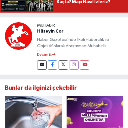
Kaçta? Maçı Nasıl İzleriz?
MUHABIR
Hüseyin Çor
Haber Gazetesi'nde İlkeli Habercilik ile
Objektif olarak Araştırmacı Muhabirlik
Yapmaktayım.
Devam Et
Bunlar da ilginizi çekebilir