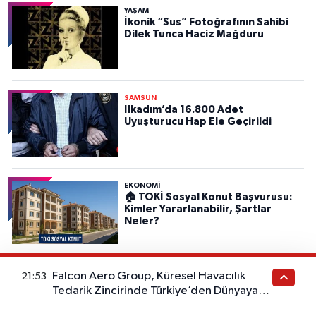
YAŞAM
İkonik “Sus” Fotoğrafının Sahibi
Dilek Tunca Haciz Mağduru
SAMSUN
İlkadım’da 16.800 Adet
Uyuşturucu Hap Ele Geçirildi
EKONOMİ
🏠 TOKİ Sosyal Konut Başvurusu:
Kimler Yararlanabilir, Şartlar
Neler?
Falcon Aero Group, Küresel Havacılık
21:53
Tedarik Zincirinde Türkiye’den Dünyaya
Haber Gazetesi İçerik
Açılıyor