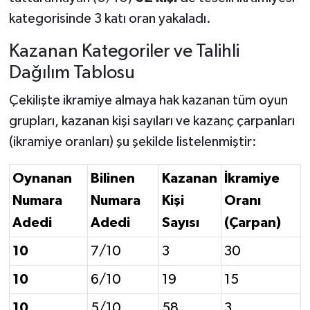
kategorisinde 3 katı oran yakaladı.
Kazanan Kategoriler ve Talihli
Dağılım Tablosu
Çekilişte ikramiye almaya hak kazanan tüm oyun
grupları, kazanan kişi sayıları ve kazanç çarpanları
(ikramiye oranları) şu şekilde listelenmiştir:
Oynanan
Bilinen
Kazanan
İkramiye
Numara
Numara
Kişi
Oranı
Adedi
Adedi
Sayısı
(Çarpan)
10
7/10
3
30
10
6/10
19
15
10
5/10
58
3