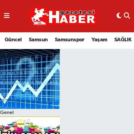
GÜNCEL
SAMSUN
Güncel
Samsun
Samsunspor
Yaşam
SAĞLIK
SAMSUNSPOR
EKONOMİ
YAŞAM
Genel