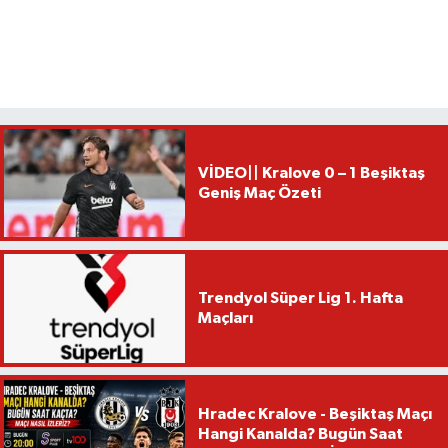
VİDEO|| Kralove 0 – 1 Beşiktaş
Geniş Maç Özeti
Trendyol Süper Lig 1. Hafta
Maçları
Hradec Kralove - Beşiktaş Maçı
Hangi Kanalda? Bugün Saat