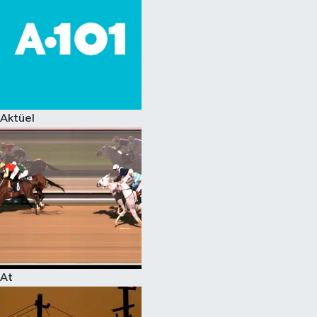
Aktüel
At