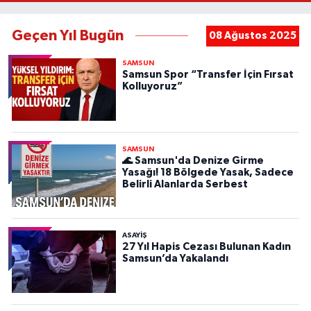
Geçen Yıl Bugün
08 Ağustos 2025
SAMSUN
Samsun Spor “Transfer İçin Fırsat
Kolluyoruz”
SAMSUN
🌊 Samsun'da Denize Girme
Yasağı! 18 Bölgede Yasak, Sadece
Belirli Alanlarda Serbest
ASAYIŞ
27 Yıl Hapis Cezası Bulunan Kadın
Samsun’da Yakalandı