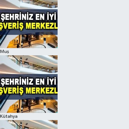
Muş
Kütahya