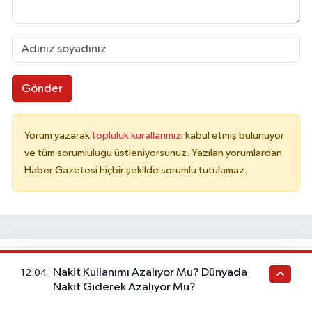
Gönder
Yorum yazarak
topluluk kurallarımızı
kabul etmiş bulunuyor
ve tüm sorumluluğu üstleniyorsunuz. Yazılan yorumlardan
Haber Gazetesi hiçbir şekilde sorumlu tutulamaz.
İlginizi Çekebilir
Nakit Kullanımı Azalıyor Mu? Dünyada
12:04
Nakit Giderek Azalıyor Mu?
Çocuklarda Kalp Romatizması Tehlikeli midir?
Çocuklarda Girişimsel Anjiyo Kimlere ve Neden