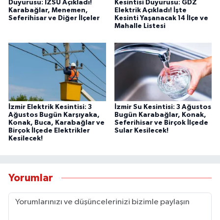
Duyurusu: İZSU Açıkladı!
Kesintisi Duyurusu: GDZ
Karabağlar, Menemen,
Elektrik Açıkladı! İşte
Seferihisar ve Diğer İlçeler
Kesinti Yaşanacak 14 İlçe ve
Mahalle Listesi
İzmir Elektrik Kesintisi: 3
İzmir Su Kesintisi: 3 Ağustos
Ağustos Bugün Karşıyaka,
Bugün Karabağlar, Konak,
Konak, Buca, Karabağlar ve
Seferihisar ve Birçok İlçede
Birçok İlçede Elektrikler
Sular Kesilecek!
Kesilecek!
Yorumlar