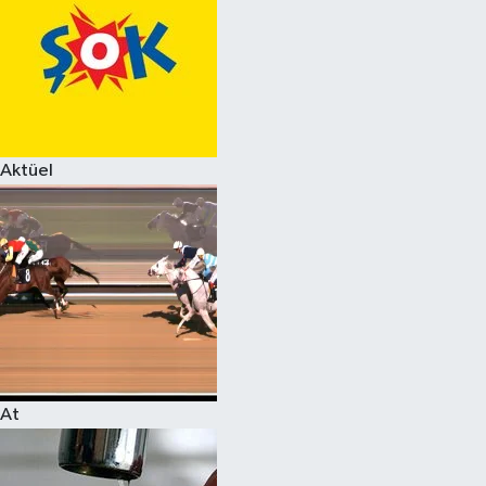
Aktüel
At