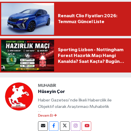
Renault Clio Fiyatları 2026:
Temmuz Güncel Liste
Sporting Lizbon - Nottingham
Forest Hazırlık Maçı Hangi
Kanalda? Saat Kaçta? Bugün
Mü?
MUHABIR
Hüseyin Çor
Haber Gazetesi'nde İlkeli Habercilik ile
Objektif olarak Araştırmacı Muhabirlik
Yapmaktayım.
Devam Et