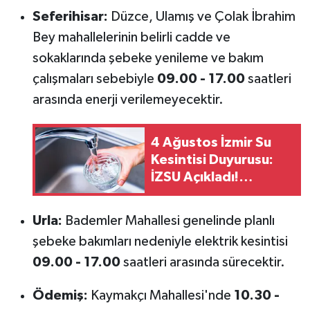
Seferihisar:
Düzce, Ulamış ve Çolak İbrahim
Bey mahallelerinin belirli cadde ve
sokaklarında şebeke yenileme ve bakım
çalışmaları sebebiyle
09.00 - 17.00
saatleri
arasında enerji verilemeyecektir.
4 Ağustos İzmir Su
Kesintisi Duyurusu:
İZSU Açıkladı!
Karabağlar,
Menemen,
Urla:
Bademler Mahallesi genelinde planlı
Seferihisar ve Diğer
şebeke bakımları nedeniyle elektrik kesintisi
İlçeler
09.00 - 17.00
saatleri arasında sürecektir.
Ödemiş:
Kaymakçı Mahallesi'nde
10.30 -