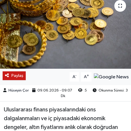
Paylaş
-
+
A
A
Hüseyin Çor
09.06.2026 - 09:07
5
Okunma Süresi: 3
Dk
Uluslararası finans piyasalarındaki ons
dalgalanmaları ve iç piyasadaki ekonomik
dengeler, altın fiyatlarını anlık olarak doğrudan