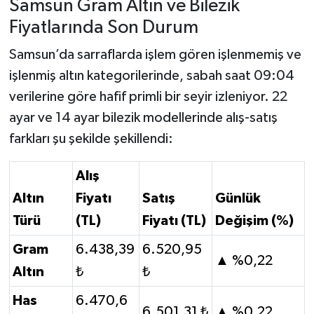
Samsun Gram Altın ve Bilezik
Fiyatlarında Son Durum
Samsun’da sarraflarda işlem gören işlenmemiş ve
işlenmiş altın kategorilerinde, sabah saat 09:04
verilerine göre hafif primli bir seyir izleniyor. 22
ayar ve 14 ayar bilezik modellerinde alış-satış
farkları şu şekilde şekillendi:
Alış
Altın
Fiyatı
Satış
Günlük
Türü
(TL)
Fiyatı (TL)
Değişim (%)
Gram
6.438,39
6.520,95
▲ %0,22
Altın
₺
₺
Has
6.470,6
6.501,31 ₺
▲ %0,22