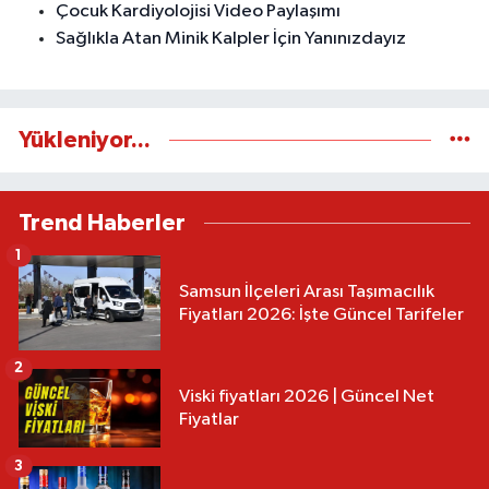
Çocuk Kardiyolojisi Video Paylaşımı
Sağlıkla Atan Minik Kalpler İçin Yanınızdayız
Yükleniyor...
Trend Haberler
1
Samsun İlçeleri Arası Taşımacılık
Fiyatları 2026: İşte Güncel Tarifeler
2
Viski fiyatları 2026 | Güncel Net
Fiyatlar
3