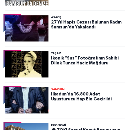
ASAYIŞ
27 Yıl Hapis Cezası Bulunan Kadın
Samsun’da Yakalandı
YAŞAM
İkonik “Sus” Fotoğrafının Sahibi
Dilek Tunca Haciz Mağduru
SAMSUN
İlkadım’da 16.800 Adet
Uyuşturucu Hap Ele Geçirildi
EKONOMİ