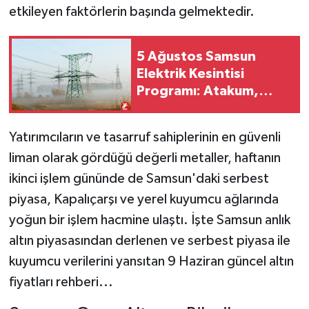
etkileyen faktörlerin başında gelmektedir.
5 Ağustos Samsun
Elektrik Kesintisi
Programı: Atakum,
Canik, Tekkeköy, Bafra
ve Vezirköprü'de Uzun
Yatırımcıların ve tasarruf sahiplerinin en güvenli
Süreli Kesintiler!
liman olarak gördüğü değerli metaller, haftanın
ikinci işlem gününde de Samsun'daki serbest
piyasa, Kapalıçarşı ve yerel kuyumcu ağlarında
yoğun bir işlem hacmine ulaştı. İşte Samsun anlık
altın piyasasından derlenen ve serbest piyasa ile
kuyumcu verilerini yansıtan 9 Haziran güncel altın
fiyatları rehberi...