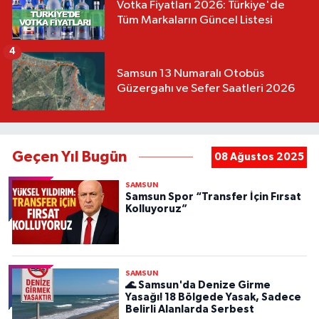
Votka Fiyatları 2026: Türkiye'de
Tüm Markaların Güncel Listesi
4
Samsun 13 Numaralı Otobüs
Güzergahı ve Sefer Saatleri 2026
Geçen Yıl Bugün
08 Ağustos 2025
SAMSUN
Samsun Spor “Transfer İçin Fırsat
Kolluyoruz”
SAMSUN
🌊 Samsun'da Denize Girme
Yasağı! 18 Bölgede Yasak, Sadece
Belirli Alanlarda Serbest