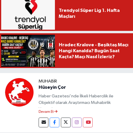
Trendyol Süper Lig 1. Hafta
Maçları
Hradec Kralove - Beşiktaş Maçı
Hangi Kanalda? Bugün Saat
Kaçta? Maçı Nasıl İzleriz?
MUHABIR
Hüseyin Çor
Haber Gazetesi'nde İlkeli Habercilik ile
Objektif olarak Araştırmacı Muhabirlik
Yapmaktayım.
Devam Et