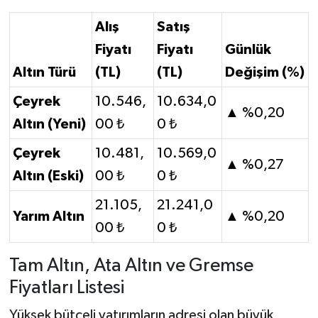
Alış
Satış
Fiyatı
Fiyatı
Günlük
Altın Türü
(TL)
(TL)
Değişim (%)
Çeyrek
10.546,
10.634,0
▲ %0,20
Altın (Yeni)
00 ₺
0 ₺
Çeyrek
10.481,
10.569,0
▲ %0,27
Altın (Eski)
00 ₺
0 ₺
21.105,
21.241,0
Yarım Altın
▲ %0,20
00 ₺
0 ₺
Tam Altın, Ata Altın ve Gremse
Fiyatları Listesi
Yüksek bütçeli yatırımların adresi olan büyük