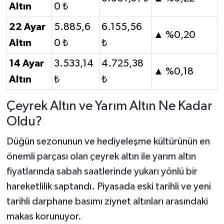
Altın
0 ₺
22 Ayar
5.885,6
6.155,56
▲ %0,20
Altın
0 ₺
₺
14 Ayar
3.533,14
4.725,38
▲ %0,18
Altın
₺
₺
Çeyrek Altın ve Yarım Altın Ne Kadar
Oldu?
Düğün sezonunun ve hediyeleşme kültürünün en
önemli parçası olan çeyrek altın ile yarım altın
fiyatlarında sabah saatlerinde yukarı yönlü bir
hareketlilik saptandı. Piyasada eski tarihli ve yeni
tarihli darphane basımı ziynet altınları arasındaki
makas korunuyor.