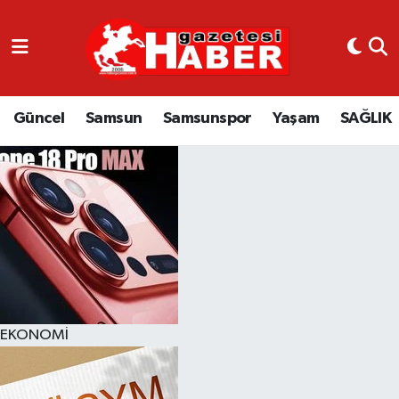
GÜNCEL
SAMSUN
Güncel
Samsun
Samsunspor
Yaşam
SAĞLIK
SAMSUNSPOR
EKONOMİ
YAŞAM
EKONOMİ