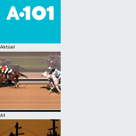
Aktüel
At