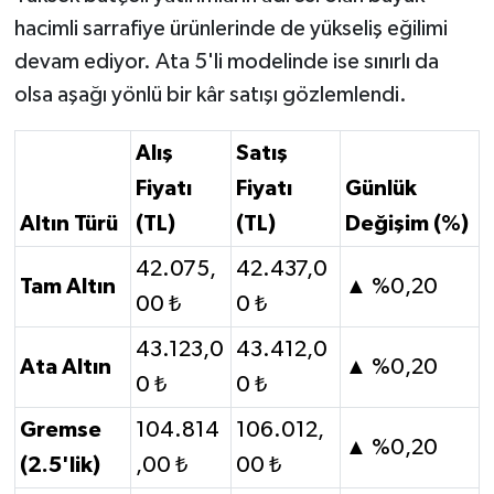
hacimli sarrafiye ürünlerinde de yükseliş eğilimi
devam ediyor. Ata 5'li modelinde ise sınırlı da
olsa aşağı yönlü bir kâr satışı gözlemlendi.
Alış
Satış
Fiyatı
Fiyatı
Günlük
Altın Türü
(TL)
(TL)
Değişim (%)
42.075,
42.437,0
Tam Altın
▲ %0,20
00 ₺
0 ₺
43.123,0
43.412,0
Ata Altın
▲ %0,20
0 ₺
0 ₺
Gremse
104.814
106.012,
▲ %0,20
(2.5'lik)
,00 ₺
00 ₺