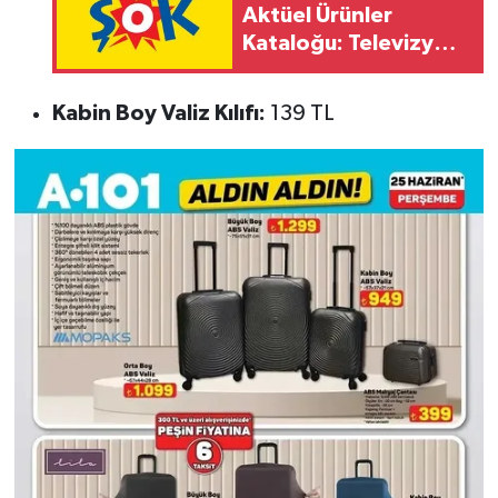
Aktüel Ürünler
Kataloğu: Televizyon,
Pikap ve Lisanslı
Oyuncaklarda İndirim
Kabin Boy Valiz Kılıfı:
139 TL
Listesi