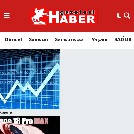
GÜNCEL
SAMSUN
Güncel
Samsun
Samsunspor
Yaşam
SAĞLIK
SAMSUNSPOR
EKONOMİ
YAŞAM
Genel