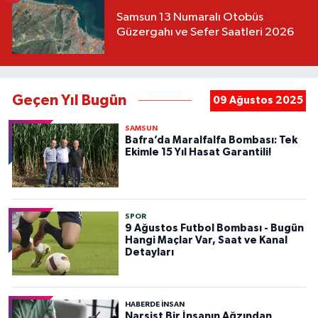
Samsun 13 Numaralı Otobüs
Güzergahı ve Sefer Saatleri 2026
Geçen Yıl Bugün
09 Ağustos 2025
SAMSUN
Bafra’da Maralfalfa Bombası: Tek
Ekimle 15 Yıl Hasat Garantili!
SPOR
9 Ağustos Futbol Bombası - Bugün
Hangi Maçlar Var, Saat ve Kanal
Detayları
HABERDE INSAN
Narsist Bir İnsanın Ağzından