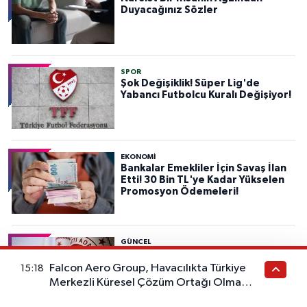
Duyacağınız Sözler
SPOR
Şok Değişiklik! Süper Lig'de
Yabancı Futbolcu Kuralı Değişiyor!
EKONOMİ
Bankalar Emekliler İçin Savaş İlan
Etti! 30 Bin TL'ye Kadar Yükselen
Promosyon Ödemeleri!
GÜNCEL
5 Bin Kişilik Dev Kadro! Adalet
Bakanlığı Personel Alımı
Falcon Aero Group, Havacılıkta Türkiye
15:18
Başvuruları Başladı! Son Başvuru
Merkezli Küresel Çözüm Ortağı Olma
Tarihini Kaçırmayın!
Yolunda İlerliyor