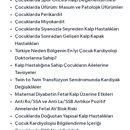
Çocuklarda Spor Öncesi Kalp Değerlendirmesi
Çocuklarda Üfürüm: Masum ve Patolojik Üfürümler
Çocuklarda Perikardit
Çocuklarda Miyokardit
Çocuklarda Siyanozla Seyreden Kalp Hastalıkları
Çocuklarda Sonradan Gelişen Kalp Kapak
Hastalıkları
Türkiye Neden Bölgenin En İyi Çocuk Kardiyoloji
Doktorlarına Sahip?
Kalp Hastalığına Sahip Çocukların Ailelerine
Tavsiyeler
Twin to Twin Transfüzyon Sendromunda Kardiyak
Değişiklikler
Maternal Diyabetin Fetal Kalp Üzerine Etkileri
Anti Ro/SSA ve Anti La/SSB Antikor Pozitif
Annelerde Fetal AV Blok Riski
Çocuklarda Doğuştan Yapısal Kalp Hastalıkları
Çocuk Kardiyolojisi Bilgilendirme İçeriği