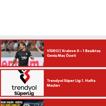
VİDEO|| Kralove 0 – 1 Beşiktaş
Geniş Maç Özeti
Trendyol Süper Lig 1. Hafta
Maçları