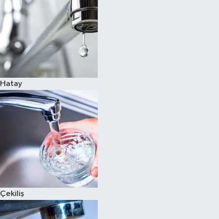
Hatay
Çekiliş