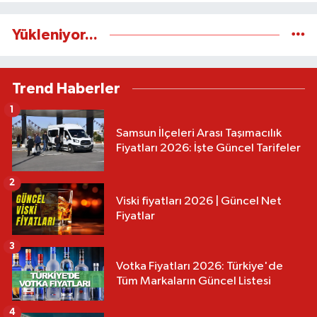
Yükleniyor...
Trend Haberler
1
Samsun İlçeleri Arası Taşımacılık
Fiyatları 2026: İşte Güncel Tarifeler
2
Viski fiyatları 2026 | Güncel Net
Fiyatlar
3
Votka Fiyatları 2026: Türkiye'de
Tüm Markaların Güncel Listesi
4