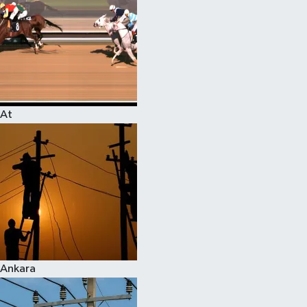
At
Ankara