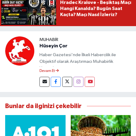
Hradec Kralove - Beşiktaş Maçı
Hangi Kanalda? Bugün Saat
Kaçta? Maçı Nasıl İzleriz?
MUHABIR
Hüseyin Çor
Haber Gazetesi'nde İlkeli Habercilik ile
Objektif olarak Araştırmacı Muhabirlik
Yapmaktayım.
Devam Et
Bunlar da ilginizi çekebilir