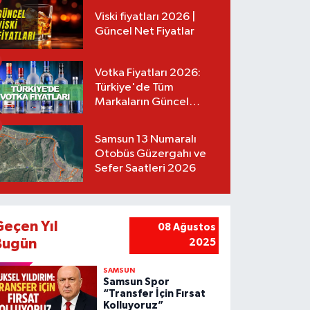
Viski fiyatları 2026 |
Güncel Net Fiyatlar
Votka Fiyatları 2026:
Türkiye'de Tüm
Markaların Güncel
Listesi
Samsun 13 Numaralı
Otobüs Güzergahı ve
Sefer Saatleri 2026
Geçen Yıl
08 Ağustos
Bugün
2025
SAMSUN
Samsun Spor
“Transfer İçin Fırsat
Kolluyoruz”