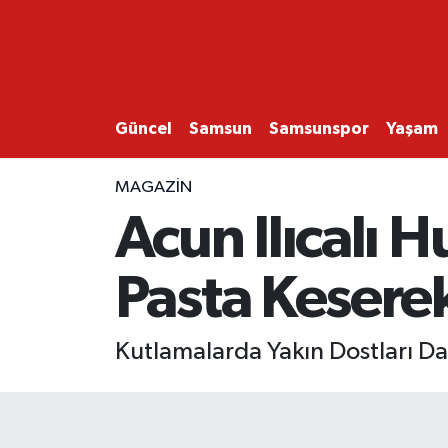
GÜNCEL
SAMSUN
Güncel
Samsun
Samsunspor
Yaşam
SAMSUNSPOR
MAGAZİN
Acun Ilıcalı H
EKONOMİ
Pasta Keserek
YAŞAM
Kutlamalarda Yakın Dostları Da Y