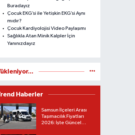
Buradayız
Çocuk EKG’si ile Yetişkin EKG’si Aynı
mıdır?
Çocuk Kardiyolojisi Video Paylaşımı
Sağlıkla Atan Minik Kalpler İçin
Yanınızdayız
ükleniyor...
Trend Haberler
Samsun İlçeleri Arası
Taşımacılık Fiyatları
2026: İşte Güncel
Tarifeler