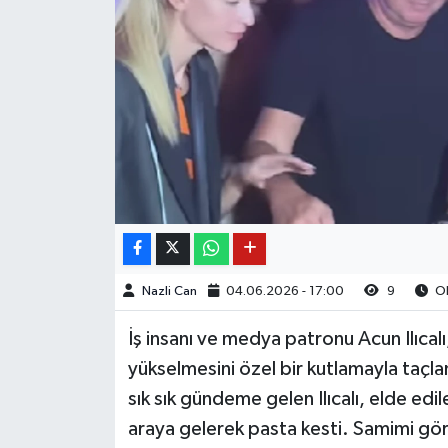
Nazli Can
04.06.2026 - 17:00
9
Ok
İş insanı ve medya patronu Acun Ilıcalı
yükselmesini özel bir kutlamayla taçlan
sık sık gündeme gelen Ilıcalı, elde edil
araya gelerek pasta kesti. Samimi görü