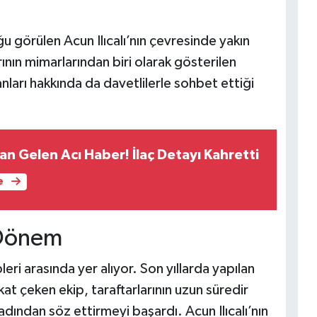
 görülen Acun Ilıcalı’nın çevresinde yakın
ının mimarlarından biri olarak gösterilen
lanları hakkında da davetlilerle sohbet ettiği
an Gelen Acı Haber! İlaç Detayı Kahretti
e
r Dönem
leri arasında yer alıyor. Son yıllarda yapılan
kat çeken ekip, taraftarlarının uzun süredir
adından söz ettirmeyi başardı. Acun Ilıcalı’nın