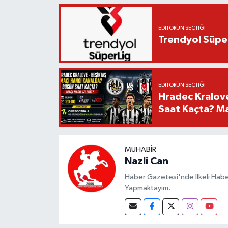
EDITÖRÜN SEÇTIĞI
Trendyol Süper
EDITÖRÜN SEÇTIĞI
Hradec Kralov
Saat Kaçta? Maç
MUHABIR
Nazli Can
Haber Gazetesi'nde İlkeli Haberc
Yapmaktayım.