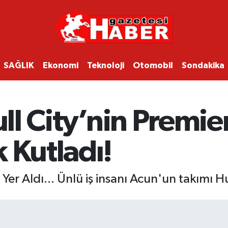
SAĞLIK
Ekonomi
Teknoloji
Otomobil
Sondakika
ull City’nin Premier
 Kutladı!
er Aldı... Ünlü iş insanı Acun'un takımı Hull