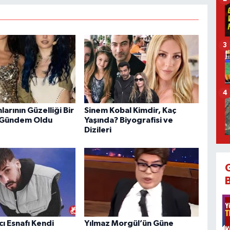
3
4
larının Güzelliği Bir
Sinem Kobal Kimdir, Kaç
 Gündem Oldu
Yaşında? Biyografisi ve
Dizileri
cı Esnafı Kendi
Yılmaz Morgül’ün Güne