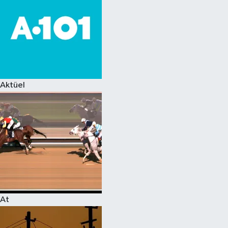
Aktüel
At