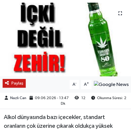
Paylaş
-
+
A
A
Nazli Can
09.06.2026 - 13:47
12
Okunma Süresi: 2
Dk
Alkol dünyasında bazı içecekler, standart
oranların çok üzerine çıkarak oldukça yüksek