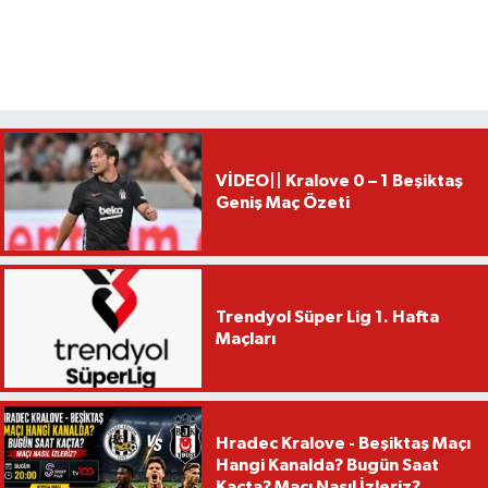
VİDEO|| Kralove 0 – 1 Beşiktaş
Geniş Maç Özeti
Trendyol Süper Lig 1. Hafta
Maçları
Hradec Kralove - Beşiktaş Maçı
Hangi Kanalda? Bugün Saat
Kaçta? Maçı Nasıl İzleriz?