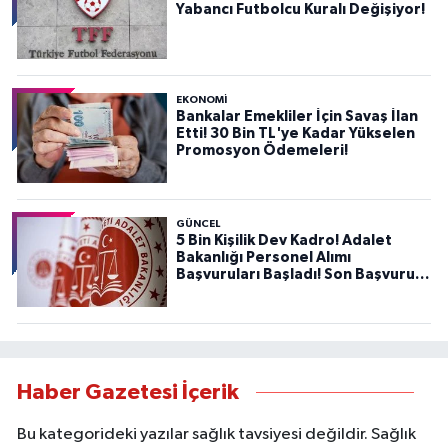
Yabancı Futbolcu Kuralı Değişiyor!
EKONOMİ
Bankalar Emekliler İçin Savaş İlan
Etti! 30 Bin TL'ye Kadar Yükselen
Promosyon Ödemeleri!
GÜNCEL
5 Bin Kişilik Dev Kadro! Adalet
Bakanlığı Personel Alımı
Başvuruları Başladı! Son Başvuru
Tarihini Kaçırmayın!
Haber Gazetesi İçerik
Bu kategorideki yazılar sağlık tavsiyesi değildir. Sağlık