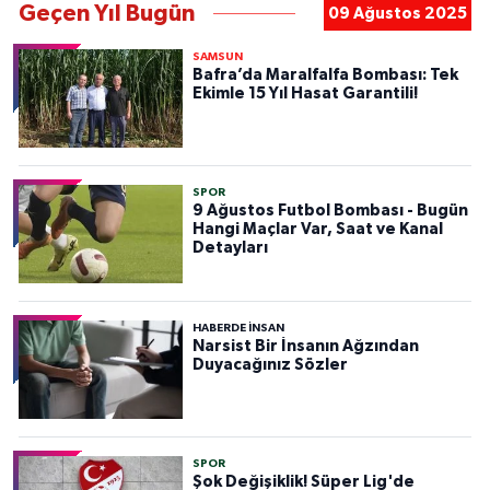
Geçen Yıl Bugün
09 Ağustos 2025
SAMSUN
Bafra’da Maralfalfa Bombası: Tek
Ekimle 15 Yıl Hasat Garantili!
SPOR
9 Ağustos Futbol Bombası - Bugün
Hangi Maçlar Var, Saat ve Kanal
Detayları
HABERDE INSAN
Narsist Bir İnsanın Ağzından
Duyacağınız Sözler
SPOR
Şok Değişiklik! Süper Lig'de