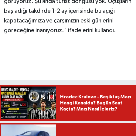
görüyoruz. Şu anda turist döngüsü yok. Uçuşların
başladığı takdirde 1-2 ay içerisinde bu açığı
kapatacağımıza ve çarşımızın eski günlerini
göreceğine inanıyoruz." ifadelerini kullandı.
Hradec Kralove - Beşiktaş Maçı
Hangi Kanalda? Bugün Saat
Kaçta? Maçı Nasıl İzleriz?