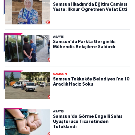
Samsun İlkadım’da Eğitim Camiası
Yasta: İlknur Öğretmen Vefat Etti
ASAYIŞ
Samsun’da Parkta Gerginlik:
Mühendis Bekçilere Saldırdı
SAMSUN
Samsun Tekkeköy Belediyesi’ne 10
Araçlık Haciz Şoku
ASAYIŞ
Samsun'da Görme Engelli Şahıs
Uyuşturucu Ticaretinden
Tutuklandı