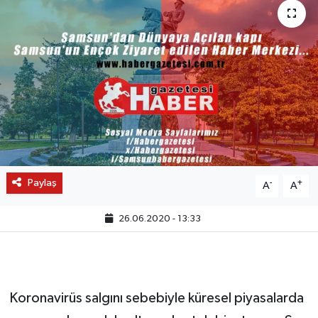
Paylaş
-
+
A
A
26.06.2020 - 13:33
Koronavirüs salgını sebebiyle küresel piyasalarda