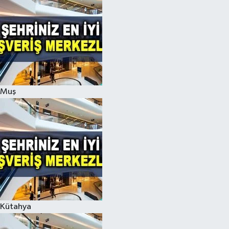
Muş
Kütahya