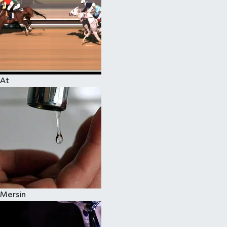
At
Mersin