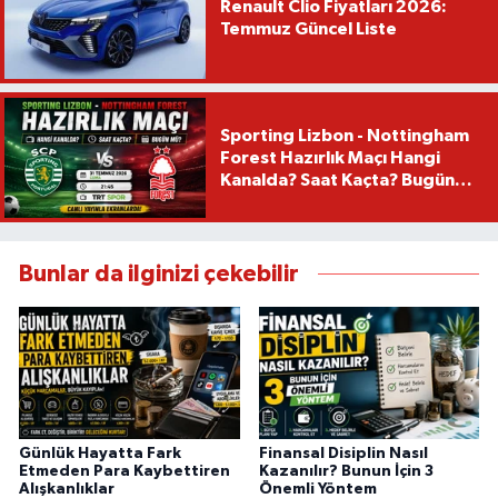
Renault Clio Fiyatları 2026:
Temmuz Güncel Liste
Sporting Lizbon - Nottingham
Forest Hazırlık Maçı Hangi
Kanalda? Saat Kaçta? Bugün
Mü?
Bunlar da ilginizi çekebilir
Günlük Hayatta Fark
Finansal Disiplin Nasıl
Etmeden Para Kaybettiren
Kazanılır? Bunun İçin 3
Alışkanlıklar
Önemli Yöntem