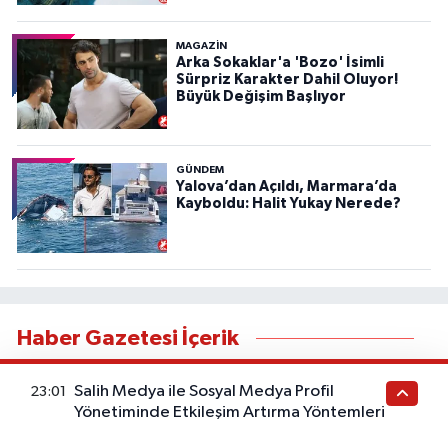
MAGAZİN
Arka Sokaklar'a 'Bozo' İsimli
Sürpriz Karakter Dahil Oluyor!
Büyük Değişim Başlıyor
GÜNDEM
Yalova’dan Açıldı, Marmara’da
Kayboldu: Halit Yukay Nerede?
Haber Gazetesi İçerik
Bu kategorideki yazılar sağlık tavsiyesi değildir. Sağlık
Salih Medya ile Sosyal Medya Profil
23:01
durumunuzla ilgili doğru teşhis ve tedavi için
Yönetiminde Etkileşim Artırma Yöntemleri
doktorunuza başvurunuz. Bu içerik ticari iş birliği veya