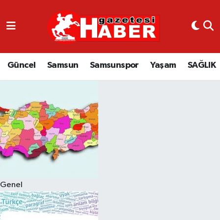
GÜNCEL
SAMSUN
Güncel
Samsun
Samsunspor
Yaşam
SAĞLIK
SAMSUNSPOR
EKONOMİ
YAŞAM
Genel