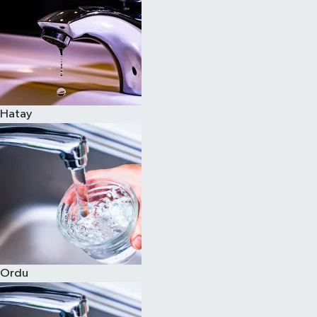
Hatay
Ordu