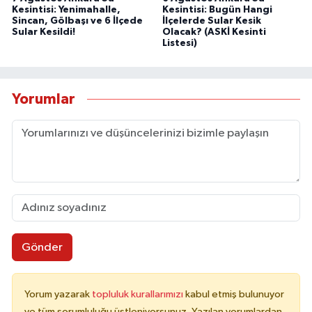
Kesintisi: Yenimahalle,
Kesintisi: Bugün Hangi
Sincan, Gölbaşı ve 6 İlçede
İlçelerde Sular Kesik
Sular Kesildi!
Olacak? (ASKİ Kesinti
Listesi)
Yorumlar
Gönder
Yorum yazarak
topluluk kurallarımızı
kabul etmiş bulunuyor
ve tüm sorumluluğu üstleniyorsunuz. Yazılan yorumlardan