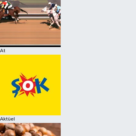
At
Aktüel