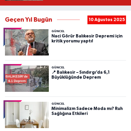
Geçen Yıl Bugün
10 Ağustos 2025
GÜNCEL
Naci Görür Balıkesir Depremi için
kritik yorumu yaptı!
GÜNCEL
📍 Balıkesir – Sındırgı’da 6,1
Büyüklüğünde Deprem
GÜNCEL
Minimalizm Sadece Moda mı? Ruh
Sağlığına Etkileri