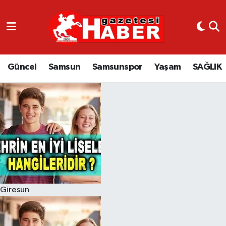
GÜNCEL
SAMSUN
Güncel
Samsun
Samsunspor
Yaşam
SAĞLIK
SAMSUNSPOR
EKONOMİ
YAŞAM
Giresun