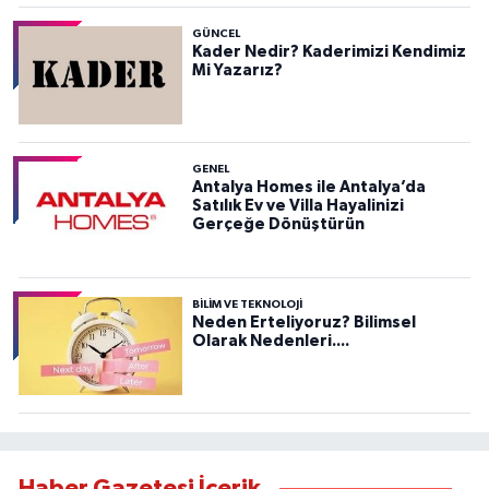
GÜNCEL
Kader Nedir? Kaderimizi Kendimiz
Mi Yazarız?
GENEL
Antalya Homes ile Antalya’da
Satılık Ev ve Villa Hayalinizi
Gerçeğe Dönüştürün
BILIM VE TEKNOLOJI
Neden Erteliyoruz? Bilimsel
Olarak Nedenleri....
Haber Gazetesi İçerik