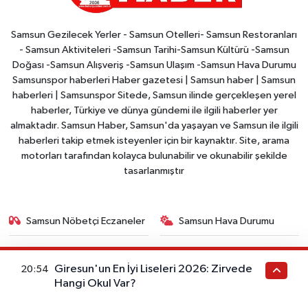
Samsun Gezilecek Yerler - Samsun Otelleri- Samsun Restoranları
- Samsun Aktiviteleri -Samsun Tarihi-Samsun Kültürü -Samsun
Doğası -Samsun Alışveriş -Samsun Ulaşım -Samsun Hava Durumu
Samsunspor haberleri Haber gazetesi | Samsun haber | Samsun
haberleri | Samsunspor Sitede, Samsun ilinde gerçekleşen yerel
haberler, Türkiye ve dünya gündemi ile ilgili haberler yer
almaktadır. Samsun Haber, Samsun'da yaşayan ve Samsun ile ilgili
haberleri takip etmek isteyenler için bir kaynaktır. Site, arama
motorları tarafından kolayca bulunabilir ve okunabilir şekilde
tasarlanmıştır
Samsun Nöbetçi Eczaneler
Samsun Hava Durumu
Samsun Trafik Yoğunluk
Puan Durumu ve Fikstür
Giresun'un En İyi Liseleri 2026: Zirvede
20:54
Haritası
Hangi Okul Var?
Tüm Manşetler
Son Dakika Haberleri