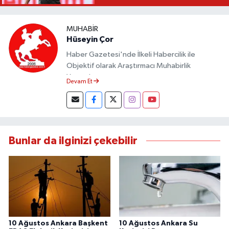
MUHABIR
Hüseyin Çor
Haber Gazetesi'nde İlkeli Habercilik ile
Objektif olarak Araştırmacı Muhabirlik
Yapmaktayım.
Devam Et
Bunlar da ilginizi çekebilir
10 Ağustos Ankara Başkent
10 Ağustos Ankara Su