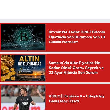
Bitcoin Ne Kadar Oldu? Bitcoin
Fiyatında Son Durum ve Son 10
Günlük Hareket
Samsun’da Altın Fiyatları Ne
Kadar Oldu? Gram, Çeyrek ve
22 Ayar Altında Son Durum
VİDEO|| Kralove 0 – 1 Beşiktaş
Geniş Maç Özeti