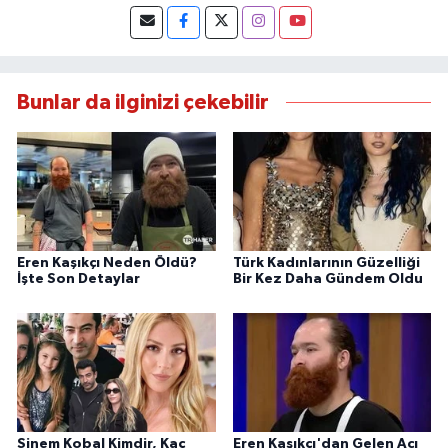
Bunlar da ilginizi çekebilir
Eren Kaşıkçı Neden Öldü?
Türk Kadınlarının Güzelliği
İşte Son Detaylar
Bir Kez Daha Gündem Oldu
Sinem Kobal Kimdir, Kaç
Eren Kaşıkçı'dan Gelen Acı