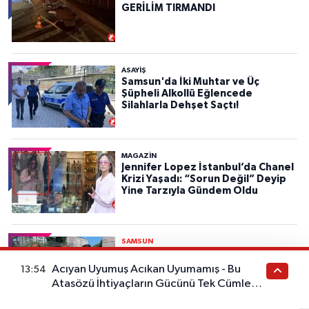
GERİLİM TIRMANDI
ASAYIŞ
Samsun'da İki Muhtar ve Üç
Şüpheli Alkollü Eğlencede
Silahlarla Dehşet Saçtı!
MAGAZİN
Jennifer Lopez İstanbul’da Chanel
Krizi Yaşadı: “Sorun Değil” Deyip
Yine Tarzıyla Gündem Oldu
SAMSUN
Yol Kenarında Otlayan İneği Çalıp
43 Bin Liraya Sattı!
Acıyan Uyumuş Acıkan Uyumamış - Bu
13:54
Atasözü İhtiyaçların Gücünü Tek Cümlede
Anlatıyor