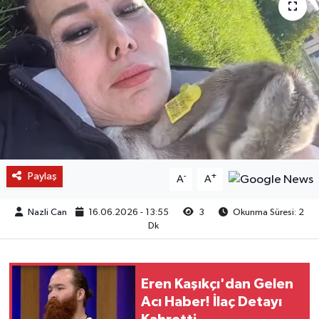
Paylaş
-
+
A
A
Nazli Can
16.06.2026 - 13:55
3
Okunma Süresi: 2
Dk
Eren Kaşıkçı'dan Gelen
Acı Haber! İlaç Detayı