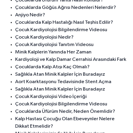
Çocuklarda Üfürüm Tanısı Nasıl Konulur?
Çocuklarda Göğüs Ağrısı Nedenleri Nelerdir?
Anjiyo Nedir?
Çocuklarda Kalp Hastalığı Nasıl Teşhis Edilir?
Çocuk Kardiyolojisi Bilgilendirme Videosu
Çocuk Kardiyolojisi Nedir?
Çocuk Kardiyolojisi Tanıtım Videosu
Minik Kalplerin Yanında Her Zaman
Kardiyoloji ve Kalp Damar Cerrahisi Arasındaki Fark
Çocuklarda Kalp Atışı Kaç Olmalı?
Sağlıkla Atan Minik Kalpler İçin Buradayız
Aort Koarktasyonu Tedavisinde Stent Açma
Sağlıkla Atan Minik Kalpler İçin Buradayız
Çocuk Kardiyolojisi Video İçeriği
Çocuk Kardiyolojisi Bilgilendirme Videosu
Çocuklarda Üfürüm Nedir, Neden Önemlidir?
Kalp Hastası Çocuğu Olan Ebeveynler Nelere
Dikkat Etmelidir?