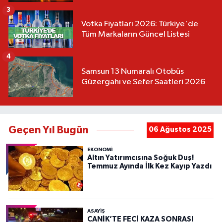
3
Votka Fiyatları 2026: Türkiye'de
Tüm Markaların Güncel Listesi
4
Samsun 13 Numaralı Otobüs
Güzergahı ve Sefer Saatleri 2026
Geçen Yıl Bugün
06 Ağustos 2025
EKONOMİ
Altın Yatırımcısına Soğuk Duş!
Temmuz Ayında İlk Kez Kayıp Yazdı
ASAYIŞ
CANİK’TE FECİ KAZA SONRASI