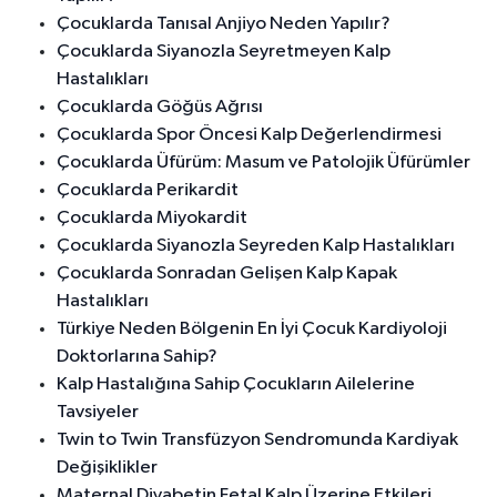
Çocuklarda Tanısal Anjiyo Neden Yapılır?
Çocuklarda Siyanozla Seyretmeyen Kalp
Hastalıkları
Çocuklarda Göğüs Ağrısı
Çocuklarda Spor Öncesi Kalp Değerlendirmesi
Çocuklarda Üfürüm: Masum ve Patolojik Üfürümler
Çocuklarda Perikardit
Çocuklarda Miyokardit
Çocuklarda Siyanozla Seyreden Kalp Hastalıkları
Çocuklarda Sonradan Gelişen Kalp Kapak
Hastalıkları
Türkiye Neden Bölgenin En İyi Çocuk Kardiyoloji
Doktorlarına Sahip?
Kalp Hastalığına Sahip Çocukların Ailelerine
Tavsiyeler
Twin to Twin Transfüzyon Sendromunda Kardiyak
Değişiklikler
Maternal Diyabetin Fetal Kalp Üzerine Etkileri