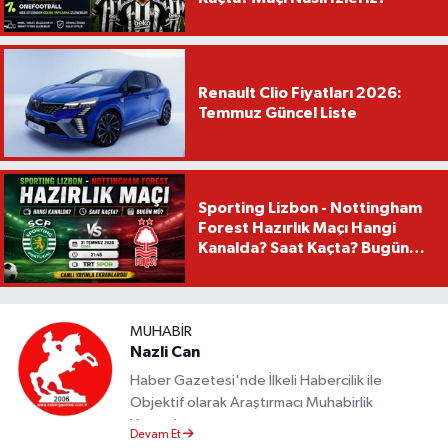
Renault Clio Fiyatları 2026:
Temmuz Güncel Liste
Sporting Lizbon - Nottingham
Forest Hazırlık Maçı Hangi
Kanalda? Saat Kaçta? Bugün
Mü?
MUHABIR
Nazli Can
Haber Gazetesi'nde İlkeli Habercilik ile
Objektif olarak Araştırmacı Muhabirlik
Yapmaktayım.
Devam Et