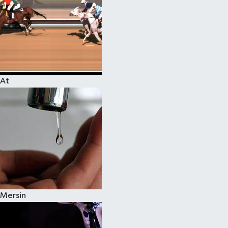
At
Mersin