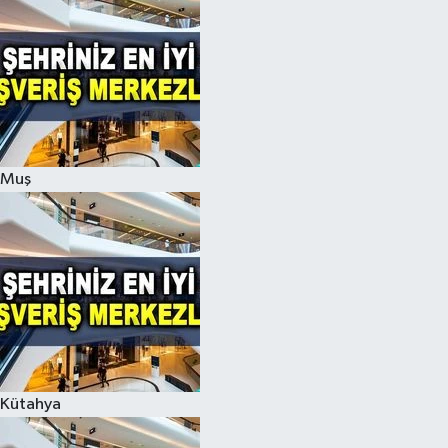
Muş
Kütahya