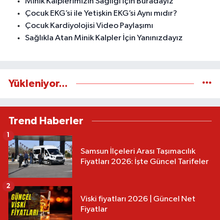
Minik Kalplerimizin Sağlığı İçin Buradayız
Çocuk EKG’si ile Yetişkin EKG’si Aynı mıdır?
Çocuk Kardiyolojisi Video Paylaşımı
Sağlıkla Atan Minik Kalpler İçin Yanınızdayız
Yükleniyor...
Trend Haberler
1
Samsun İlçeleri Arası Taşımacılık
Fiyatları 2026: İşte Güncel Tarifeler
2
Viski fiyatları 2026 | Güncel Net
Fiyatlar