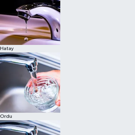
Hatay
Ordu