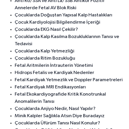
Anti Ro/SSA ve Anti La/SSB Antikor Pozitif
Annelerde Fetal AV Blok Riski
Çocuklarda Doğuştan Yapısal Kalp Hastalıkları
Çocuk Kardiyolojisi Bilgilendirme İçeriği
Çocuklarda EKG Nasıl Çekilir?
Çocuklarda Kalp Kasılma Bozukluklarının Tanısı ve
Tedavisi
Çocuklarda Kalp Yetmezliği
Çocuklarda Ritim Bozukluğu
Fetal Aritmilerin İntrauterin Yönetimi
Hidrops Fetalis ve Kardiyak Nedenler
Fetal Kardiyak Yetmezlik ve Doppler Parametreleri
Fetal Kardiyak MRI Endikasyonları
Fetal Ekokardiyografide Kritik Konotrunkal
Anomalilerin Tanısı
Çocuklarda Anjiyo Nedir, Nasıl Yapılır?
Minik Kalpler Sağlıkla Atsın Diye Buradayız
Çocuklarda Üfürüm Tanısı Nasıl Konulur?