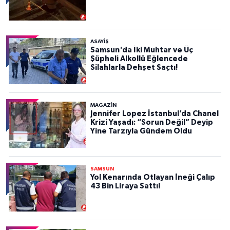
ASAYIŞ
Samsun'da İki Muhtar ve Üç
Şüpheli Alkollü Eğlencede
Silahlarla Dehşet Saçtı!
MAGAZİN
Jennifer Lopez İstanbul’da Chanel
Krizi Yaşadı: “Sorun Değil” Deyip
Yine Tarzıyla Gündem Oldu
SAMSUN
Yol Kenarında Otlayan İneği Çalıp
43 Bin Liraya Sattı!