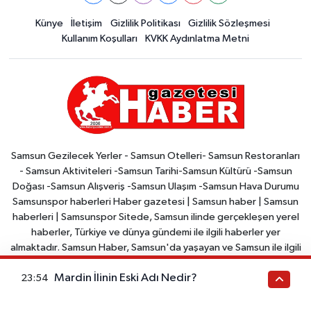
Künye
İletişim
Gizlilik Politikası
Gizlilik Sözleşmesi
Kullanım Koşulları
KVKK Aydınlatma Metni
Samsun Gezilecek Yerler - Samsun Otelleri- Samsun Restoranları
- Samsun Aktiviteleri -Samsun Tarihi-Samsun Kültürü -Samsun
Doğası -Samsun Alışveriş -Samsun Ulaşım -Samsun Hava Durumu
Samsunspor haberleri Haber gazetesi | Samsun haber | Samsun
haberleri | Samsunspor Sitede, Samsun ilinde gerçekleşen yerel
haberler, Türkiye ve dünya gündemi ile ilgili haberler yer
almaktadır. Samsun Haber, Samsun'da yaşayan ve Samsun ile ilgili
haberleri takip etmek isteyenler için bir kaynaktır. Site, arama
Mardin İlinin Eski Adı Nedir?
23:54
motorları tarafından kolayca bulunabilir ve okunabilir şekilde
tasarlanmıştır