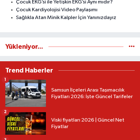
Çocuk EKG’si ile Yetişkin EKG’si Aynı mıdır?
Çocuk Kardiyolojisi Video Paylaşımı
Sağlıkla Atan Minik Kalpler İçin Yanınızdayız
Yükleniyor...
Trend Haberler
1
Samsun İlçeleri Arası Taşımacılık
Fiyatları 2026: İşte Güncel Tarifeler
2
Viski fiyatları 2026 | Güncel Net
Fiyatlar
3