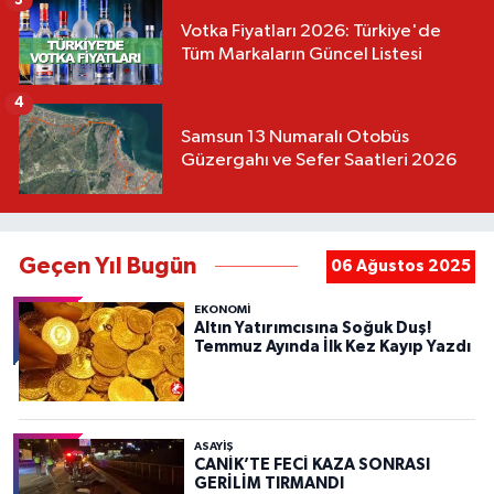
Votka Fiyatları 2026: Türkiye'de
Tüm Markaların Güncel Listesi
4
Samsun 13 Numaralı Otobüs
Güzergahı ve Sefer Saatleri 2026
Geçen Yıl Bugün
06 Ağustos 2025
EKONOMİ
Altın Yatırımcısına Soğuk Duş!
Temmuz Ayında İlk Kez Kayıp Yazdı
ASAYIŞ
CANİK’TE FECİ KAZA SONRASI
GERİLİM TIRMANDI