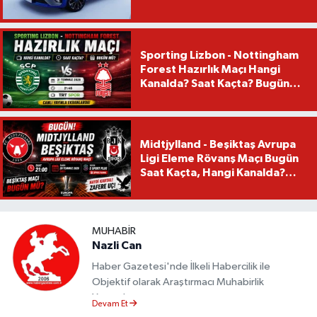
Sporting Lizbon - Nottingham
Forest Hazırlık Maçı Hangi
Kanalda? Saat Kaçta? Bugün
Mü?
Midtjylland - Beşiktaş Avrupa
Ligi Eleme Rövanş Maçı Bugün
Saat Kaçta, Hangi Kanalda?
Beşiktaş Maçı Bugün Mü?
MUHABIR
Nazli Can
Haber Gazetesi'nde İlkeli Habercilik ile
Objektif olarak Araştırmacı Muhabirlik
Yapmaktayım.
Devam Et