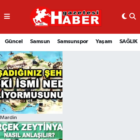
GÜNCEL
SAMSUN
Güncel
Samsun
Samsunspor
Yaşam
SAĞLIK
SAMSUNSPOR
EKONOMİ
YAŞAM
Mardin