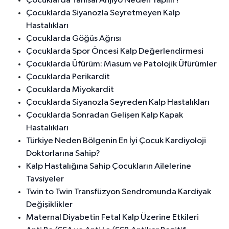
Çocuklarda Tanısal Anjiyo Neden Yapılır?
Çocuklarda Siyanozla Seyretmeyen Kalp
Hastalıkları
Çocuklarda Göğüs Ağrısı
Çocuklarda Spor Öncesi Kalp Değerlendirmesi
Çocuklarda Üfürüm: Masum ve Patolojik Üfürümler
Çocuklarda Perikardit
Çocuklarda Miyokardit
Çocuklarda Siyanozla Seyreden Kalp Hastalıkları
Çocuklarda Sonradan Gelişen Kalp Kapak
Hastalıkları
Türkiye Neden Bölgenin En İyi Çocuk Kardiyoloji
Doktorlarına Sahip?
Kalp Hastalığına Sahip Çocukların Ailelerine
Tavsiyeler
Twin to Twin Transfüzyon Sendromunda Kardiyak
Değişiklikler
Maternal Diyabetin Fetal Kalp Üzerine Etkileri