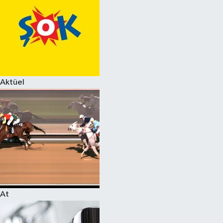
Aktüel
At