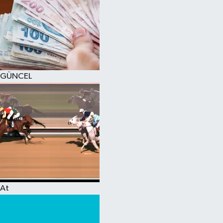
GÜNCEL
At