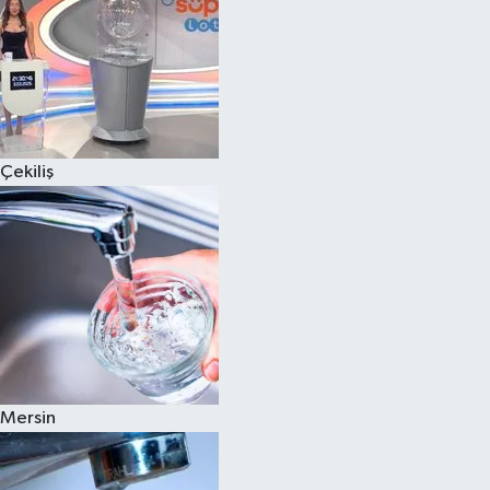
Çekiliş
Mersin