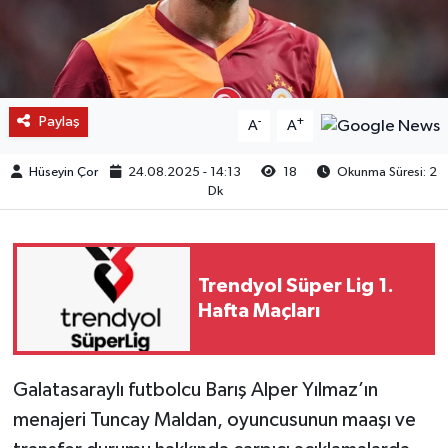
Paylaş
-
+
A
A
Hüseyin Çor
24.08.2025 - 14:13
18
Okunma Süresi: 2
Dk
Trendyol Süper Lig 1.
Hafta Maçları
Galatasaraylı futbolcu Barış Alper Yılmaz’ın
menajeri Tuncay Maldan, oyuncusunun maaşı ve