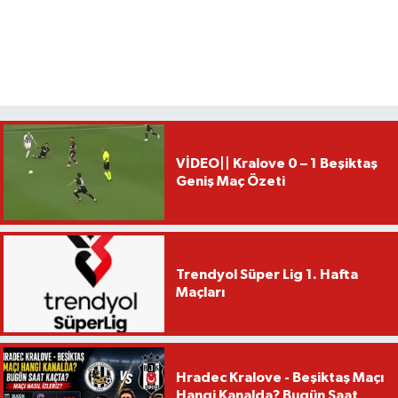
VİDEO|| Kralove 0 – 1 Beşiktaş
Geniş Maç Özeti
Trendyol Süper Lig 1. Hafta
Maçları
Hradec Kralove - Beşiktaş Maçı
Hangi Kanalda? Bugün Saat