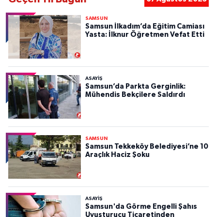
SAMSUN
Samsun İlkadım’da Eğitim Camiası
Yasta: İlknur Öğretmen Vefat Etti
ASAYIŞ
Samsun’da Parkta Gerginlik:
Mühendis Bekçilere Saldırdı
SAMSUN
Samsun Tekkeköy Belediyesi’ne 10
Araçlık Haciz Şoku
ASAYIŞ
Samsun'da Görme Engelli Şahıs
Uyuşturucu Ticaretinden