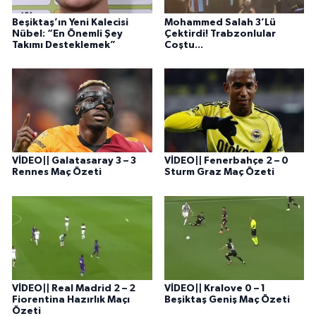
Beşiktaş’ın Yeni Kalecisi
Mohammed Salah 3’Lü
Nübel: “En Önemli Şey
Çektirdi! Trabzonlular
Takımı Desteklemek”
Coştu...
VİDEO|| Galatasaray 3 – 3
VİDEO|| Fenerbahçe 2 – 0
Rennes Maç Özeti
Sturm Graz Maç Özeti
VİDEO|| Real Madrid 2 – 2
VİDEO|| Kralove 0 – 1
Fiorentina Hazırlık Maçı
Beşiktaş Geniş Maç Özeti
Özeti