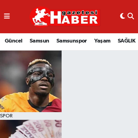
GÜNCEL
SAMSUN
Güncel
Samsun
Samsunspor
Yaşam
SAĞLIK
SAMSUNSPOR
EKONOMİ
YAŞAM
SPOR