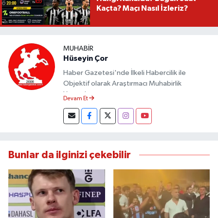
Kaçta? Maçı Nasıl İzleriz?
MUHABIR
Hüseyin Çor
Haber Gazetesi'nde İlkeli Habercilik ile
Objektif olarak Araştırmacı Muhabirlik
Yapmaktayım.
Devam Et
Bunlar da ilginizi çekebilir