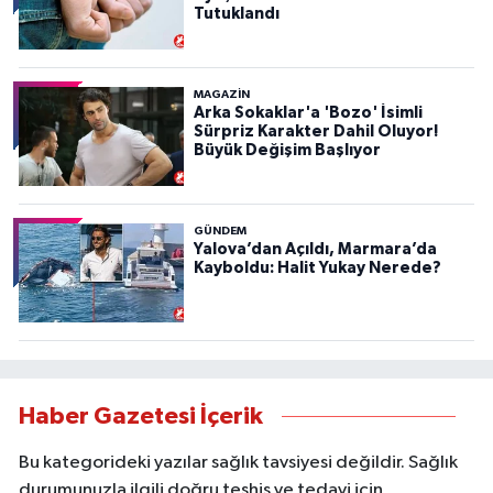
Tutuklandı
MAGAZİN
Arka Sokaklar'a 'Bozo' İsimli
Sürpriz Karakter Dahil Oluyor!
Büyük Değişim Başlıyor
GÜNDEM
Yalova’dan Açıldı, Marmara’da
Kayboldu: Halit Yukay Nerede?
Haber Gazetesi İçerik
Bu kategorideki yazılar sağlık tavsiyesi değildir. Sağlık
durumunuzla ilgili doğru teşhis ve tedavi için