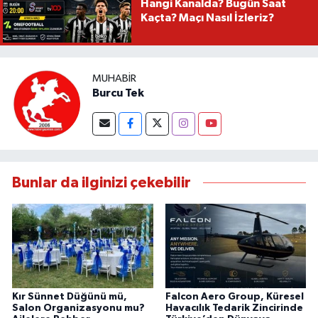
Hangi Kanalda? Bugün Saat
Kaçta? Maçı Nasıl İzleriz?
MUHABIR
Burcu Tek
Bunlar da ilginizi çekebilir
Kır Sünnet Düğünü mü,
Falcon Aero Group, Küresel
Salon Organizasyonu mu?
Havacılık Tedarik Zincirinde