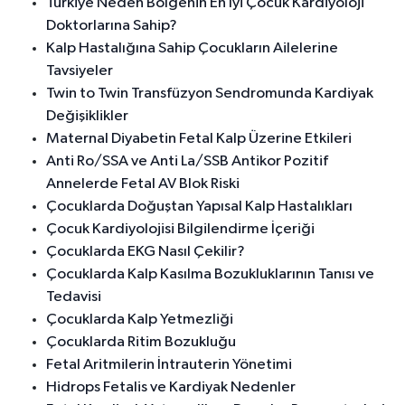
Türkiye Neden Bölgenin En İyi Çocuk Kardiyoloji
Doktorlarına Sahip?
Kalp Hastalığına Sahip Çocukların Ailelerine
Tavsiyeler
Twin to Twin Transfüzyon Sendromunda Kardiyak
Değişiklikler
Maternal Diyabetin Fetal Kalp Üzerine Etkileri
Anti Ro/SSA ve Anti La/SSB Antikor Pozitif
Annelerde Fetal AV Blok Riski
Çocuklarda Doğuştan Yapısal Kalp Hastalıkları
Çocuk Kardiyolojisi Bilgilendirme İçeriği
Çocuklarda EKG Nasıl Çekilir?
Çocuklarda Kalp Kasılma Bozukluklarının Tanısı ve
Tedavisi
Çocuklarda Kalp Yetmezliği
Çocuklarda Ritim Bozukluğu
Fetal Aritmilerin İntrauterin Yönetimi
Hidrops Fetalis ve Kardiyak Nedenler