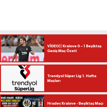
VİDEO|| Kralove 0 – 1 Beşiktaş
Geniş Maç Özeti
Trendyol Süper Lig 1. Hafta
Maçları
Hradec Kralove - Beşiktaş Maçı