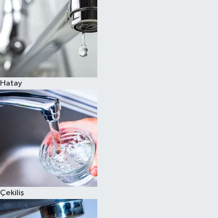
Hatay
Çekiliş