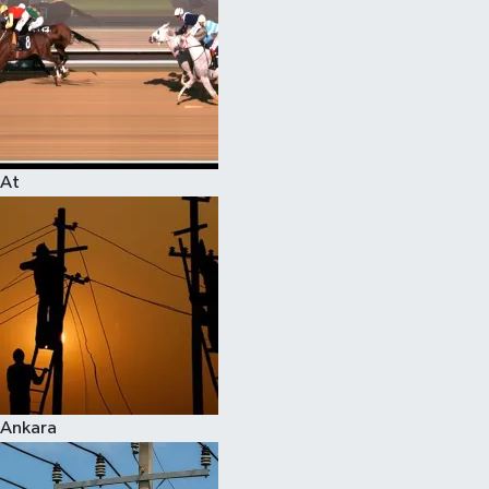
At
Ankara