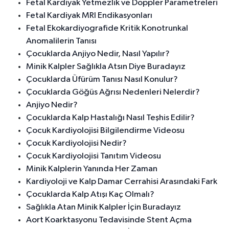
Fetal Kardiyak Yetmezlik ve Doppler Parametreleri
Fetal Kardiyak MRI Endikasyonları
Fetal Ekokardiyografide Kritik Konotrunkal
Anomalilerin Tanısı
Çocuklarda Anjiyo Nedir, Nasıl Yapılır?
Minik Kalpler Sağlıkla Atsın Diye Buradayız
Çocuklarda Üfürüm Tanısı Nasıl Konulur?
Çocuklarda Göğüs Ağrısı Nedenleri Nelerdir?
Anjiyo Nedir?
Çocuklarda Kalp Hastalığı Nasıl Teşhis Edilir?
Çocuk Kardiyolojisi Bilgilendirme Videosu
Çocuk Kardiyolojisi Nedir?
Çocuk Kardiyolojisi Tanıtım Videosu
Minik Kalplerin Yanında Her Zaman
Kardiyoloji ve Kalp Damar Cerrahisi Arasındaki Fark
Çocuklarda Kalp Atışı Kaç Olmalı?
Sağlıkla Atan Minik Kalpler İçin Buradayız
Aort Koarktasyonu Tedavisinde Stent Açma