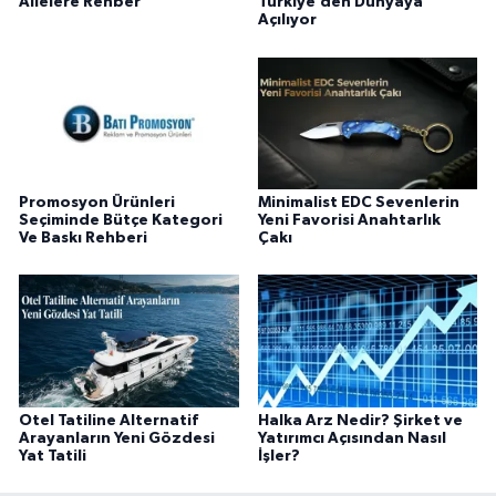
Ailelere Rehber
Türkiye’den Dünyaya
Açılıyor
Promosyon Ürünleri
Minimalist EDC Sevenlerin
Seçiminde Bütçe Kategori
Yeni Favorisi Anahtarlık
Ve Baskı Rehberi
Çakı
Otel Tatiline Alternatif
Halka Arz Nedir? Şirket ve
Arayanların Yeni Gözdesi
Yatırımcı Açısından Nasıl
Yat Tatili
İşler?