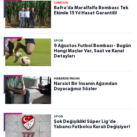
SAMSUN
Bafra’da Maralfalfa Bombası: Tek
Ekimle 15 Yıl Hasat Garantili!
SPOR
9 Ağustos Futbol Bombası - Bugün
Hangi Maçlar Var, Saat ve Kanal
Detayları
HABERDE INSAN
Narsist Bir İnsanın Ağzından
Duyacağınız Sözler
SPOR
Şok Değişiklik! Süper Lig'de
Yabancı Futbolcu Kuralı Değişiyor!