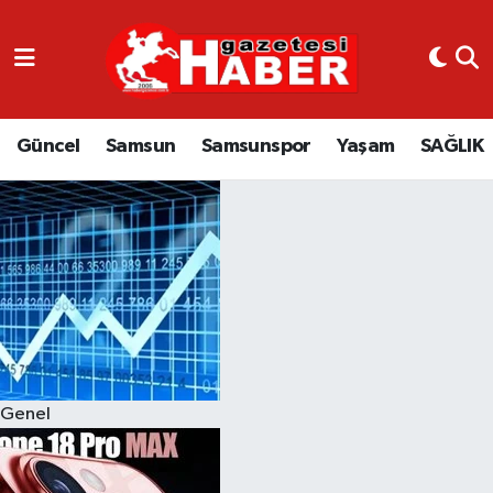
GÜNCEL
SAMSUN
Güncel
Samsun
Samsunspor
Yaşam
SAĞLIK
SAMSUNSPOR
EKONOMİ
YAŞAM
Genel