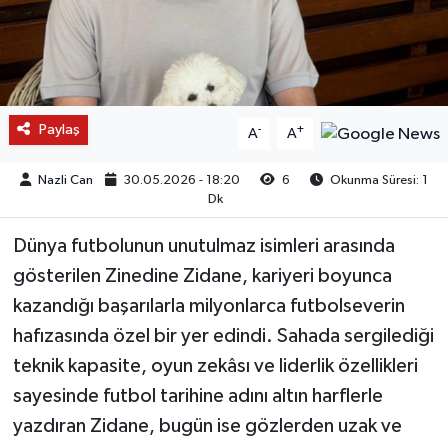
Paylaş
-
+
A
A
Nazli Can
30.05.2026 - 18:20
6
Okunma Süresi: 1
Dk
Dünya futbolunun unutulmaz isimleri arasında
gösterilen Zinedine Zidane, kariyeri boyunca
kazandığı başarılarla milyonlarca futbolseverin
hafızasında özel bir yer edindi. Sahada sergilediği
teknik kapasite, oyun zekâsı ve liderlik özellikleri
sayesinde futbol tarihine adını altın harflerle
yazdıran Zidane, bugün ise gözlerden uzak ve