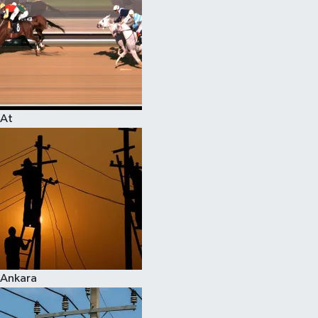
At
Ankara