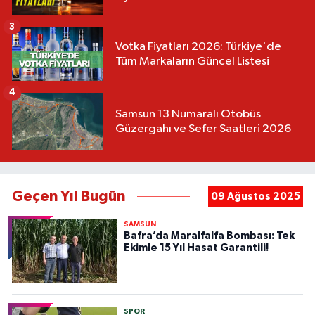
3
Votka Fiyatları 2026: Türkiye'de
Tüm Markaların Güncel Listesi
4
Samsun 13 Numaralı Otobüs
Güzergahı ve Sefer Saatleri 2026
Geçen Yıl Bugün
09 Ağustos 2025
SAMSUN
Bafra’da Maralfalfa Bombası: Tek
Ekimle 15 Yıl Hasat Garantili!
SPOR