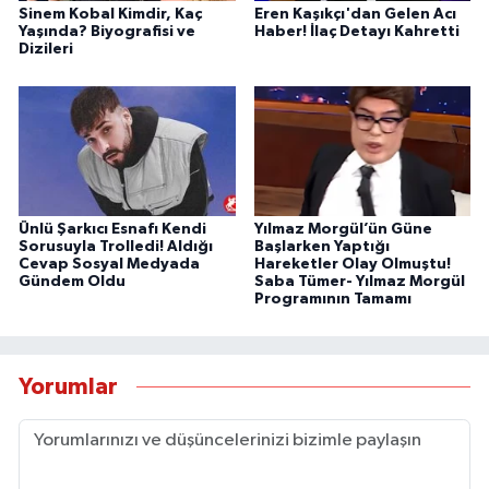
Sinem Kobal Kimdir, Kaç
Eren Kaşıkçı'dan Gelen Acı
Yaşında? Biyografisi ve
Haber! İlaç Detayı Kahretti
Dizileri
Ünlü Şarkıcı Esnafı Kendi
Yılmaz Morgül’ün Güne
Sorusuyla Trolledi! Aldığı
Başlarken Yaptığı
Cevap Sosyal Medyada
Hareketler Olay Olmuştu!
Gündem Oldu
Saba Tümer- Yılmaz Morgül
Programının Tamamı
Yorumlar