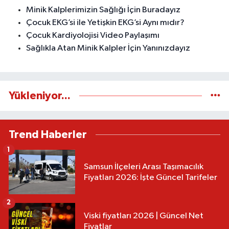
Minik Kalplerimizin Sağlığı İçin Buradayız
Çocuk EKG’si ile Yetişkin EKG’si Aynı mıdır?
Çocuk Kardiyolojisi Video Paylaşımı
Sağlıkla Atan Minik Kalpler İçin Yanınızdayız
Yükleniyor...
Trend Haberler
1
Samsun İlçeleri Arası Taşımacılık
Fiyatları 2026: İşte Güncel Tarifeler
2
Viski fiyatları 2026 | Güncel Net
Fiyatlar