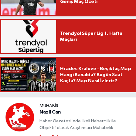
Geniş Maç Özeti
Trendyol Süper Lig 1. Hafta
Maçları
Hradec Kralove - Beşiktaş Maçı
Hangi Kanalda? Bugün Saat
Kaçta? Maçı Nasıl İzleriz?
MUHABIR
Nazli Can
Haber Gazetesi'nde İlkeli Habercilik ile
Objektif olarak Araştırmacı Muhabirlik
Yapmaktayım.