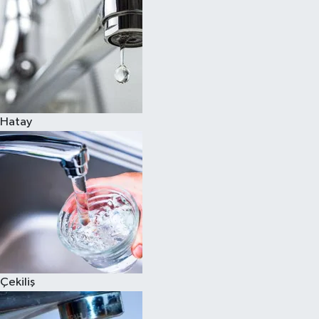
Hatay
Çekiliş