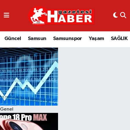
GÜNCEL
SAMSUN
Güncel
Samsun
Samsunspor
Yaşam
SAĞLIK
SAMSUNSPOR
EKONOMİ
YAŞAM
Genel