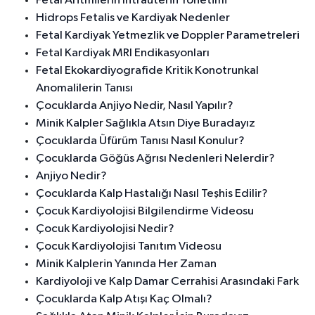
Fetal Aritmilerin İntrauterin Yönetimi
Hidrops Fetalis ve Kardiyak Nedenler
Fetal Kardiyak Yetmezlik ve Doppler Parametreleri
Fetal Kardiyak MRI Endikasyonları
Fetal Ekokardiyografide Kritik Konotrunkal
Anomalilerin Tanısı
Çocuklarda Anjiyo Nedir, Nasıl Yapılır?
Minik Kalpler Sağlıkla Atsın Diye Buradayız
Çocuklarda Üfürüm Tanısı Nasıl Konulur?
Çocuklarda Göğüs Ağrısı Nedenleri Nelerdir?
Anjiyo Nedir?
Çocuklarda Kalp Hastalığı Nasıl Teşhis Edilir?
Çocuk Kardiyolojisi Bilgilendirme Videosu
Çocuk Kardiyolojisi Nedir?
Çocuk Kardiyolojisi Tanıtım Videosu
Minik Kalplerin Yanında Her Zaman
Kardiyoloji ve Kalp Damar Cerrahisi Arasındaki Fark
Çocuklarda Kalp Atışı Kaç Olmalı?