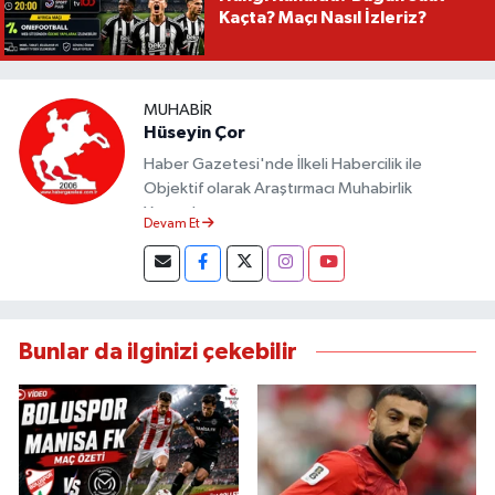
Kaçta? Maçı Nasıl İzleriz?
MUHABIR
Hüseyin Çor
Haber Gazetesi'nde İlkeli Habercilik ile
Objektif olarak Araştırmacı Muhabirlik
Yapmaktayım.
Devam Et
Bunlar da ilginizi çekebilir