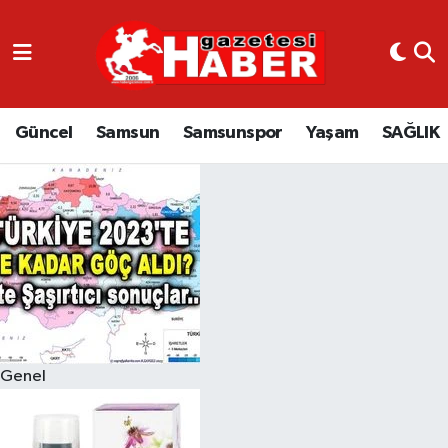
GÜNCEL
SAMSUN
Güncel
Samsun
Samsunspor
Yaşam
SAĞLIK
SAMSUNSPOR
EKONOMİ
YAŞAM
Genel