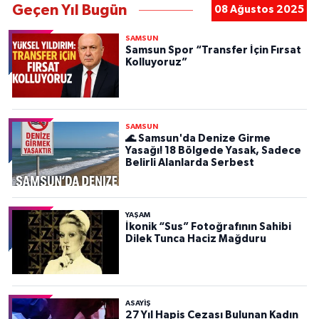
Geçen Yıl Bugün
08 Ağustos 2025
SAMSUN
Samsun Spor “Transfer İçin Fırsat
Kolluyoruz”
SAMSUN
🌊 Samsun'da Denize Girme
Yasağı! 18 Bölgede Yasak, Sadece
Belirli Alanlarda Serbest
YAŞAM
İkonik “Sus” Fotoğrafının Sahibi
Dilek Tunca Haciz Mağduru
ASAYIŞ
27 Yıl Hapis Cezası Bulunan Kadın