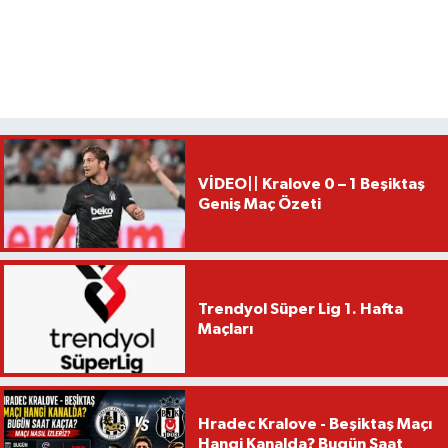
VİDEO|| Kralove 0 – 1 Beşiktaş
Geniş Maç Özeti
Trendyol Süper Lig 1. Hafta
Maçları
Hradec Kralove - Beşiktaş Maçı
Hangi Kanalda? Bugün Saat