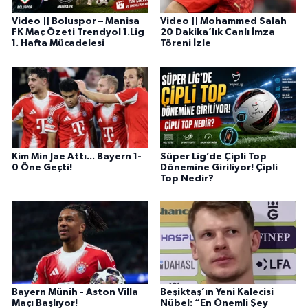
Video || Boluspor – Manisa
Video || Mohammed Salah
FK Maç Özeti Trendyol 1.Lig
20 Dakika’lık Canlı İmza
1. Hafta Mücadelesi
Töreni İzle
Kim Min Jae Attı... Bayern 1-
Süper Lig’de Çipli Top
0 Öne Geçti!
Dönemine Giriliyor! Çipli
Top Nedir?
Bayern Münih - Aston Villa
Beşiktaş’ın Yeni Kalecisi
Maçı Başlıyor!
Nübel: “En Önemli Şey