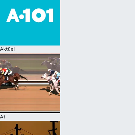
Aktüel
At