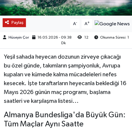
Paylaş
-
+
A
A
Hüseyin Çor
16.05.2026 - 09:38
12
Okunma Süresi: 1
Dk
Yeşil sahada heyecan dozunun zirveye çıkacağı
bu özel günde, takımların şampiyonluk, Avrupa
kupaları ve kümede kalma mücadeleleri nefes
kesecek. İşte taraftarların heyecanla beklediği 16
Mayıs 2026 günün maç programı, başlama
saatleri ve karşılaşma listesi...
Almanya Bundesliga'da Büyük Gün:
Tüm Maçlar Aynı Saatte