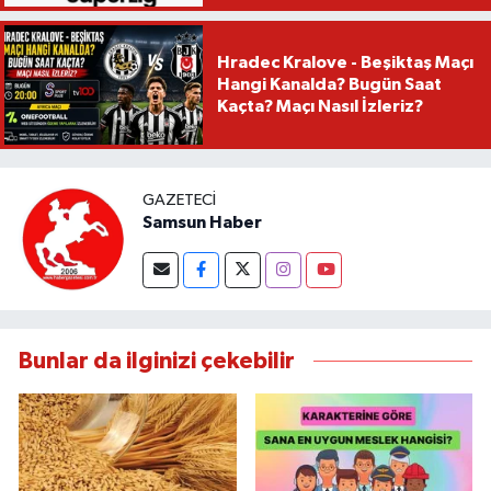
Hradec Kralove - Beşiktaş Maçı
Hangi Kanalda? Bugün Saat
Kaçta? Maçı Nasıl İzleriz?
GAZETECI
Samsun Haber
Bunlar da ilginizi çekebilir