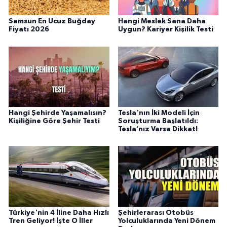
Samsun En Ucuz Buğday
Hangi Meslek Sana Daha
Fiyatı 2026
Uygun? Kariyer Kişilik Testi
Hangi Şehirde Yaşamalısın?
Tesla'nın İki Modeli İçin
Kişiliğine Göre Şehir Testi
Soruşturma Başlatıldı:
Tesla’nız Varsa Dikkat!
Türkiye'nin 4 İline Daha Hızlı
Şehirlerarası Otobüs
Tren Geliyor! İşte O İller
Yolculuklarında Yeni Dönem