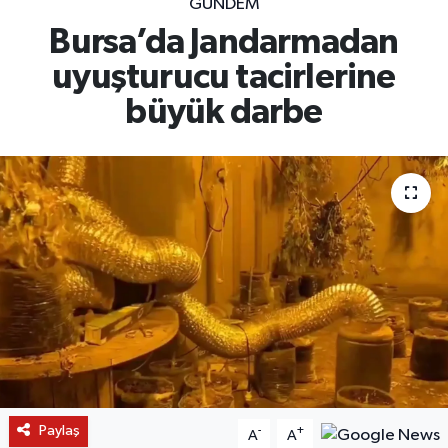
GÜNDEM
Bursa’da Jandarmadan
uyuşturucu tacirlerine
büyük darbe
Paylaş
-
+
A
A