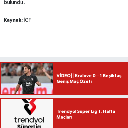
bulundu.
Kaynak:
İGF
VİDEO|| Kralove 0 – 1 Beşiktaş
Geniş Maç Özeti
Trendyol Süper Lig 1. Hafta
Maçları