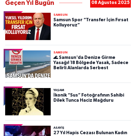
Geçen Yıl Bugün
08 Ağustos 2025
SAMSUN
Samsun Spor “Transfer İçin Fırsat
Kolluyoruz”
SAMSUN
🌊 Samsun'da Denize Girme
Yasağı! 18 Bölgede Yasak, Sadece
Belirli Alanlarda Serbest
YAŞAM
İkonik “Sus” Fotoğrafının Sahibi
Dilek Tunca Haciz Mağduru
ASAYIŞ
27 Yıl Hapis Cezası Bulunan Kadın