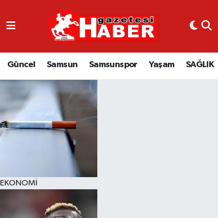
GÜNCEL
SAMSUN
Güncel
Samsun
Samsunspor
Yaşam
SAĞLIK
SAMSUNSPOR
EKONOMİ
YAŞAM
EKONOMİ