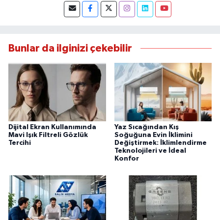
almıştır.
Bunlar da ilginizi çekebilir
Dijital Ekran Kullanımında
Yaz Sıcağından Kış
Mavi Işık Filtreli Gözlük
Soğuğuna Evin İklimini
Tercihi
Değiştirmek: İklimlendirme
Teknolojileri ve İdeal
Konfor