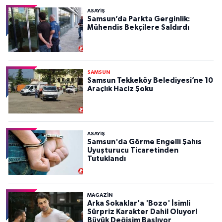
ASAYIŞ
Samsun’da Parkta Gerginlik:
Mühendis Bekçilere Saldırdı
SAMSUN
Samsun Tekkeköy Belediyesi’ne 10
Araçlık Haciz Şoku
ASAYIŞ
Samsun'da Görme Engelli Şahıs
Uyuşturucu Ticaretinden
Tutuklandı
MAGAZİN
Arka Sokaklar'a 'Bozo' İsimli
Sürpriz Karakter Dahil Oluyor!
Büyük Değişim Başlıyor