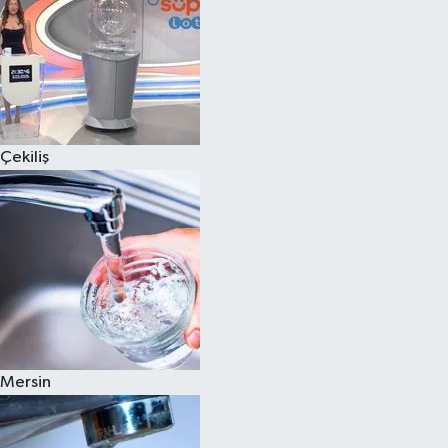
Çekiliş
Mersin