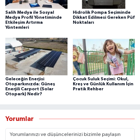
Salih Medya ile Sosyal
Hidrolik Pompa Seçiminde
Medya Profil Yönetiminde
Dikkat Edilmesi Gereken Püf
Etkileşim Artırma
Noktaları
Yöntemleri
Geleceğin Enerjisi
Çocuk Suluk Seçimi: Okul,
Otoparkınızda: Güneş
Kreş ve Günlük Kullanım İçin
Enerjili Carport (Solar
Pratik Rehber
Otopark) Nedir?
Yorumlar