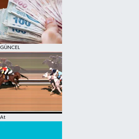
GÜNCEL
At