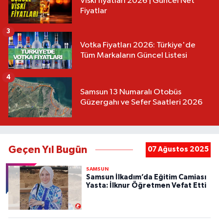
Viski fiyatları 2026 | Güncel Net
Fiyatlar
3
Votka Fiyatları 2026: Türkiye'de
Tüm Markaların Güncel Listesi
4
Samsun 13 Numaralı Otobüs
Güzergahı ve Sefer Saatleri 2026
Geçen Yıl Bugün
07 Ağustos 2025
SAMSUN
Samsun İlkadım’da Eğitim Camiası
Yasta: İlknur Öğretmen Vefat Etti