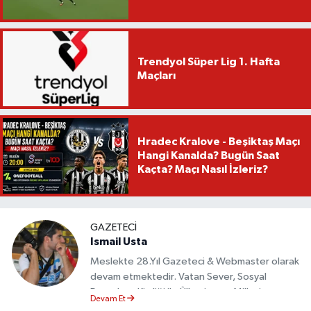
Trendyol Süper Lig 1. Hafta
Maçları
Hradec Kralove - Beşiktaş Maçı
Hangi Kanalda? Bugün Saat
Kaçta? Maçı Nasıl İzleriz?
GAZETECI
Ismail Usta
Meslekte 28.Yıl Gazeteci & Webmaster olarak
devam etmektedir. Vatan Sever, Sosyal
Demokrat Kimliği ile Ülkesine ve Milletine
Devam Et
Objektif Habercilik ilkesi ile yazılarını kaleme