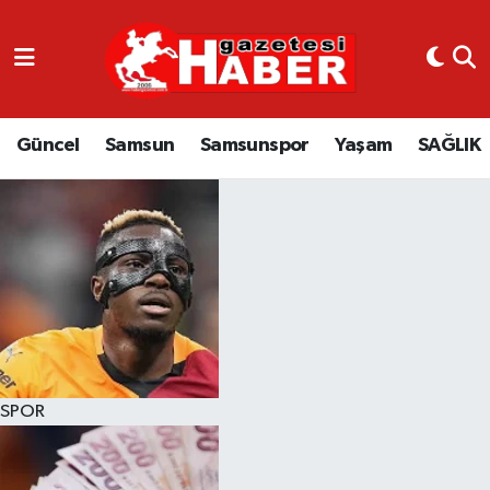
GÜNCEL
SAMSUN
Güncel
Samsun
Samsunspor
Yaşam
SAĞLIK
SAMSUNSPOR
EKONOMİ
YAŞAM
SPOR