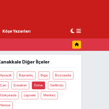
Köşe Yazarları
anakkale Diğer İlçeler
Ayvacik
Bayramiç
Biga
Bozcaada
Çan
Eceabat
Ezine
Gelibolu
Gökçeada
Lapseki
Merkez
Yenice