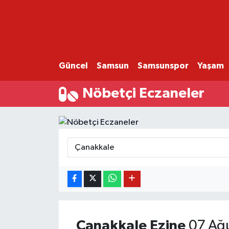
GÜNCEL
SAMSUN
Güncel
Samsun
Samsunspor
Yaşam
SAMSUNSPOR
Nöbetçi Eczaneler
EKONOMİ
YAŞAM
Çanakkale
Ezine
07 Ağu