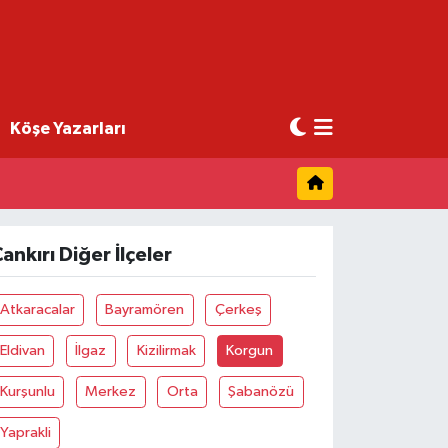
Köşe Yazarları
ankırı Diğer İlçeler
Atkaracalar
Bayramören
Çerkeş
Eldivan
İlgaz
Kizilirmak
Korgun
Kurşunlu
Merkez
Orta
Şabanözü
Yaprakli