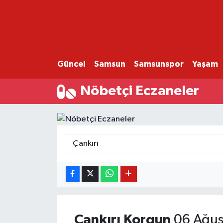
GÜNCEL
SAMSUN
Güncel
Samsun
Samsunspor
Yaşam
SAMSUNSPOR
Nöbetçi Eczaneler
EKONOMİ
YAŞAM
Çankırı
Korgun
06 Ağus