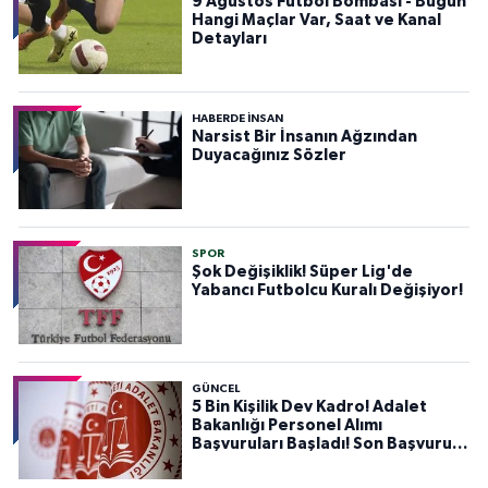
9 Ağustos Futbol Bombası - Bugün
Hangi Maçlar Var, Saat ve Kanal
Detayları
HABERDE INSAN
Narsist Bir İnsanın Ağzından
Duyacağınız Sözler
SPOR
Şok Değişiklik! Süper Lig'de
Yabancı Futbolcu Kuralı Değişiyor!
GÜNCEL
5 Bin Kişilik Dev Kadro! Adalet
Bakanlığı Personel Alımı
Başvuruları Başladı! Son Başvuru
Tarihini Kaçırmayın!