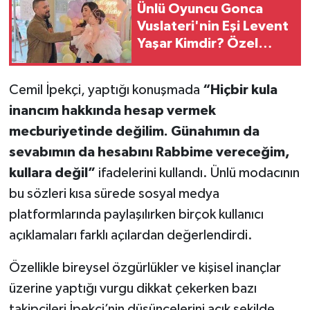
Ünlü Oyuncu Gonca
Vuslateri'nin Eşi Levent
Yaşar Kimdir? Özel
Hayatı Ve Mesleği
Cemil İpekçi, yaptığı konuşmada
“Hiçbir kula
inancım hakkında hesap vermek
mecburiyetinde değilim. Günahımın da
sevabımın da hesabını Rabbime vereceğim,
kullara değil”
ifadelerini kullandı. Ünlü modacının
bu sözleri kısa sürede sosyal medya
platformlarında paylaşılırken birçok kullanıcı
açıklamaları farklı açılardan değerlendirdi.
Özellikle bireysel özgürlükler ve kişisel inançlar
üzerine yaptığı vurgu dikkat çekerken bazı
takipçileri İpekçi’nin düşüncelerini açık şekilde