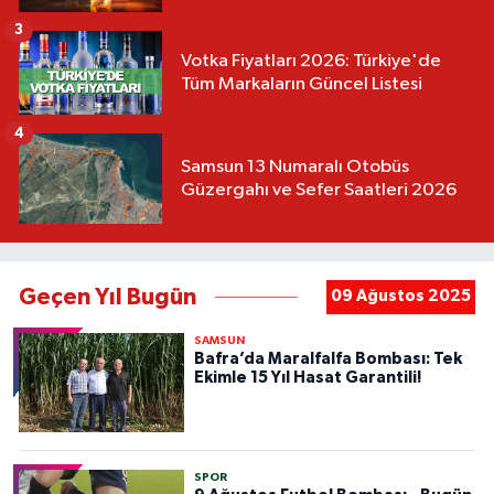
3
Votka Fiyatları 2026: Türkiye'de
Tüm Markaların Güncel Listesi
4
Samsun 13 Numaralı Otobüs
Güzergahı ve Sefer Saatleri 2026
Geçen Yıl Bugün
09 Ağustos 2025
SAMSUN
Bafra’da Maralfalfa Bombası: Tek
Ekimle 15 Yıl Hasat Garantili!
SPOR