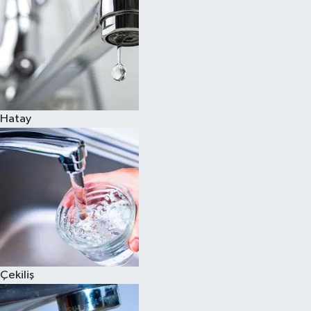
Hatay
Çekiliş