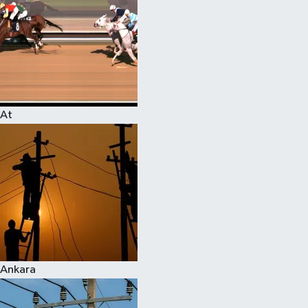
At
Ankara