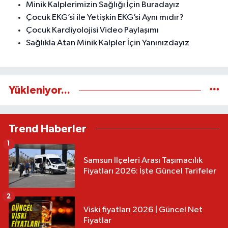
Minik Kalplerimizin Sağlığı İçin Buradayız
Çocuk EKG’si ile Yetişkin EKG’si Aynı mıdır?
Çocuk Kardiyolojisi Video Paylaşımı
Sağlıkla Atan Minik Kalpler İçin Yanınızdayız
Yükleniyor...
Trend Haberler
1
Samsun İlçeleri Arası Taşımacılık
Fiyatları 2026: İşte Güncel Tarifeler
2
Viski fiyatları 2026 | Güncel Net
Fiyatlar