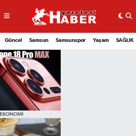
GÜNCEL
SAMSUN
Güncel
Samsun
Samsunspor
Yaşam
SAĞLIK
SAMSUNSPOR
EKONOMİ
YAŞAM
EKONOMİ