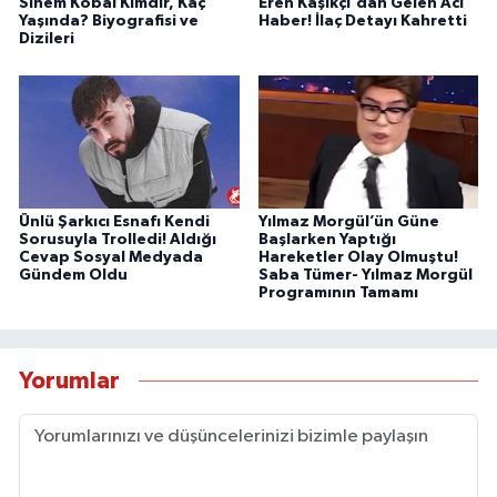
Sinem Kobal Kimdir, Kaç
Eren Kaşıkçı'dan Gelen Acı
Yaşında? Biyografisi ve
Haber! İlaç Detayı Kahretti
Dizileri
Ünlü Şarkıcı Esnafı Kendi
Yılmaz Morgül’ün Güne
Sorusuyla Trolledi! Aldığı
Başlarken Yaptığı
Cevap Sosyal Medyada
Hareketler Olay Olmuştu!
Gündem Oldu
Saba Tümer- Yılmaz Morgül
Programının Tamamı
Yorumlar