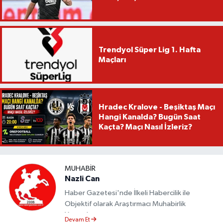
Trendyol Süper Lig 1. Hafta
Maçları
Hradec Kralove - Beşiktaş Maçı
Hangi Kanalda? Bugün Saat
Kaçta? Maçı Nasıl İzleriz?
MUHABIR
Nazli Can
Haber Gazetesi'nde İlkeli Habercilik ile
Objektif olarak Araştırmacı Muhabirlik
Yapmaktayım.
Devam Et