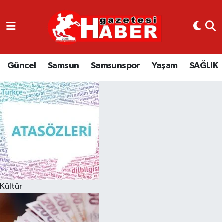
GÜNCEL
SAMSUN
Güncel
Samsun
Samsunspor
Yaşam
SAĞLIK
SAMSUNSPOR
EKONOMİ
YAŞAM
Kültür