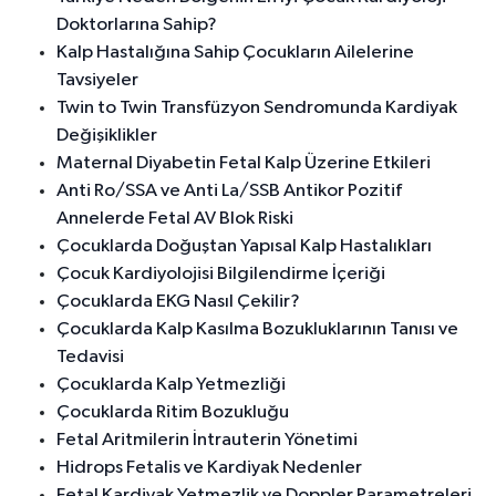
Doktorlarına Sahip?
Kalp Hastalığına Sahip Çocukların Ailelerine
Tavsiyeler
Twin to Twin Transfüzyon Sendromunda Kardiyak
Değişiklikler
Maternal Diyabetin Fetal Kalp Üzerine Etkileri
Anti Ro/SSA ve Anti La/SSB Antikor Pozitif
Annelerde Fetal AV Blok Riski
Çocuklarda Doğuştan Yapısal Kalp Hastalıkları
Çocuk Kardiyolojisi Bilgilendirme İçeriği
Çocuklarda EKG Nasıl Çekilir?
Çocuklarda Kalp Kasılma Bozukluklarının Tanısı ve
Tedavisi
Çocuklarda Kalp Yetmezliği
Çocuklarda Ritim Bozukluğu
Fetal Aritmilerin İntrauterin Yönetimi
Hidrops Fetalis ve Kardiyak Nedenler
Fetal Kardiyak Yetmezlik ve Doppler Parametreleri