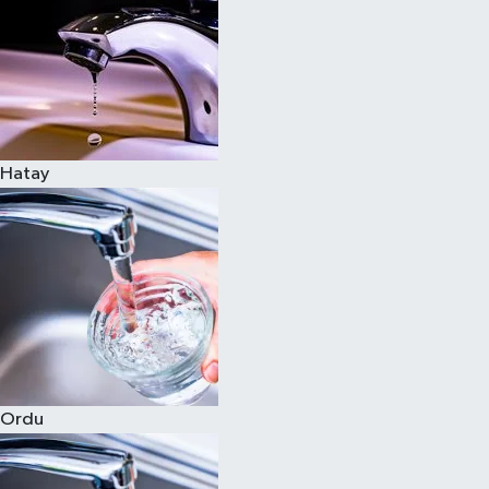
Hatay
Ordu