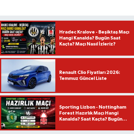
Hradec Kralove - Beşiktaş Maçı
Hangi Kanalda? Bugün Saat
Kaçta? Maçı Nasıl İzleriz?
Renault Clio Fiyatları 2026:
Temmuz Güncel Liste
Sporting Lizbon - Nottingham
Forest Hazırlık Maçı Hangi
Kanalda? Saat Kaçta? Bugün
Mü?