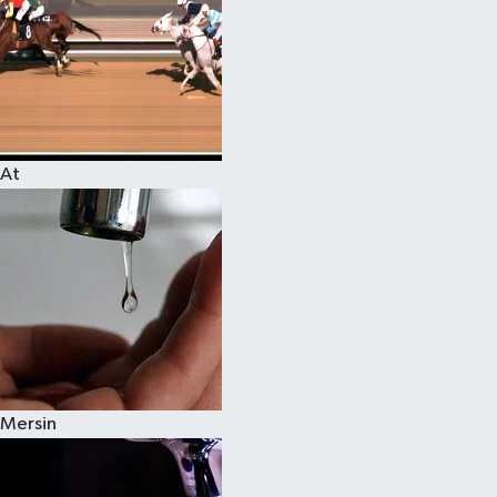
At
Mersin