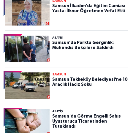
SAMSUN
Samsun İlkadım’da Eğitim Camiası
Yasta: İlknur Öğretmen Vefat Etti
ASAYIŞ
Samsun’da Parkta Gerginlik:
Mühendis Bekçilere Saldırdı
SAMSUN
Samsun Tekkeköy Belediyesi’ne 10
Araçlık Haciz Şoku
ASAYIŞ
Samsun'da Görme Engelli Şahıs
Uyuşturucu Ticaretinden
Tutuklandı