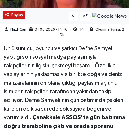
Paylaş
-
+
A
A
Nazli Can
01.06.2026 - 14:46
14
Okunma Süresi: 2
Dk
Ünlü sunucu, oyuncu ve şarkıcı Defne Samyeli
yaptığı son sosyal medya paylaşımıyla
takipçilerinin ilgisini çekmeyi başardı. Özellikle
yaz aylarının yaklaşmasıyla birlikte doğa ve deniz
manzaralarının ön plana çıktığı paylaşımlar, ünlü
isimlerin takipçileri tarafından yakından takip
ediliyor. Defne Samyeli'nin gün batımında çekilen
kareleri de kısa sürede çok sayıda beğeni ve
yorum aldı.
Çanakkale ASSOS'ta gün batımına
doğru tramboline çıktı ve orada sporunu