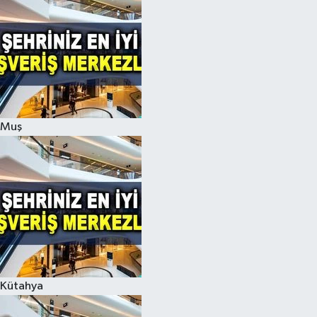
Muş
Kütahya