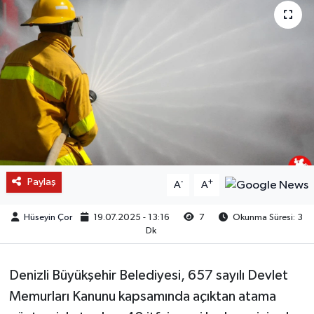
Paylaş
-
+
A
A
Hüseyin Çor
19.07.2025 - 13:16
7
Okunma Süresi: 3
Dk
Denizli Büyükşehir Belediyesi, 657 sayılı Devlet
Memurları Kanunu kapsamında açıktan atama