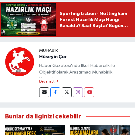
Sporting Lizbon - Nottingham
Forest Hazırlık Maçı Hangi
Kanalda? Saat Kaçta? Bugün
Mü?
MUHABIR
Hüseyin Çor
Haber Gazetesi'nde İlkeli Habercilik ile
Objektif olarak Araştırmacı Muhabirlik
Yapmaktayım.
Devam Et
Bunlar da ilginizi çekebilir