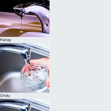
Hatay
Ordu