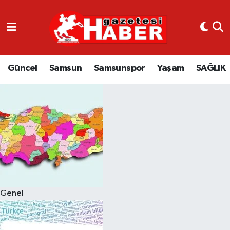
GÜNCEL
SAMSUN
Güncel
Samsun
Samsunspor
Yaşam
SAĞLIK
SAMSUNSPOR
EKONOMİ
YAŞAM
Genel