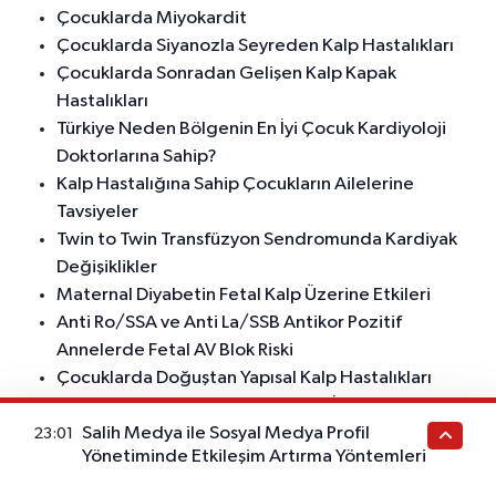
Çocuklarda Miyokardit
Çocuklarda Siyanozla Seyreden Kalp Hastalıkları
Çocuklarda Sonradan Gelişen Kalp Kapak
Hastalıkları
Türkiye Neden Bölgenin En İyi Çocuk Kardiyoloji
Doktorlarına Sahip?
Kalp Hastalığına Sahip Çocukların Ailelerine
Tavsiyeler
Twin to Twin Transfüzyon Sendromunda Kardiyak
Değişiklikler
Maternal Diyabetin Fetal Kalp Üzerine Etkileri
Anti Ro/SSA ve Anti La/SSB Antikor Pozitif
Annelerde Fetal AV Blok Riski
Çocuklarda Doğuştan Yapısal Kalp Hastalıkları
Çocuk Kardiyolojisi Bilgilendirme İçeriği
Salih Medya ile Sosyal Medya Profil
Çocuklarda EKG Nasıl Çekilir?
23:01
Yönetiminde Etkileşim Artırma Yöntemleri
Çocuklarda Kalp Kasılma Bozukluklarının Tanısı ve
Tedavisi