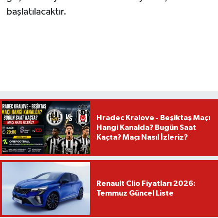
başlatılacaktır.
Hradec Kralove - Beşiktaş Maçı
Hangi Kanalda? Bugün Saat
Kaçta? Maçı Nasıl İzleriz?
Renault Clio Fiyatları 2026:
Temmuz Güncel Liste