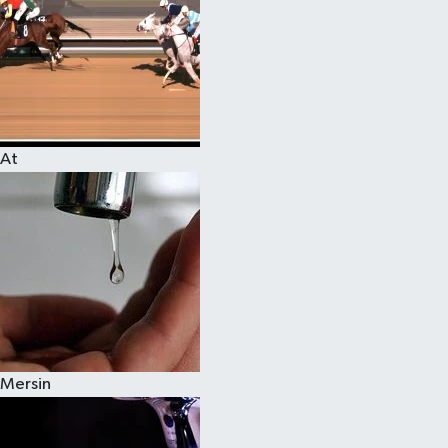
At
Mersin