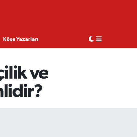
Köşe Yazarları
ilik ve
idir?