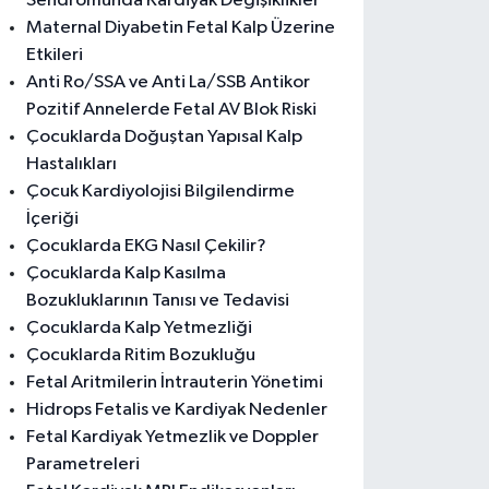
Sendromunda Kardiyak Değişiklikler
Maternal Diyabetin Fetal Kalp Üzerine
Etkileri
Anti Ro/SSA ve Anti La/SSB Antikor
Pozitif Annelerde Fetal AV Blok Riski
Çocuklarda Doğuştan Yapısal Kalp
Hastalıkları
Çocuk Kardiyolojisi Bilgilendirme
İçeriği
Çocuklarda EKG Nasıl Çekilir?
Çocuklarda Kalp Kasılma
Bozukluklarının Tanısı ve Tedavisi
Çocuklarda Kalp Yetmezliği
Çocuklarda Ritim Bozukluğu
Fetal Aritmilerin İntrauterin Yönetimi
Hidrops Fetalis ve Kardiyak Nedenler
Fetal Kardiyak Yetmezlik ve Doppler
Parametreleri