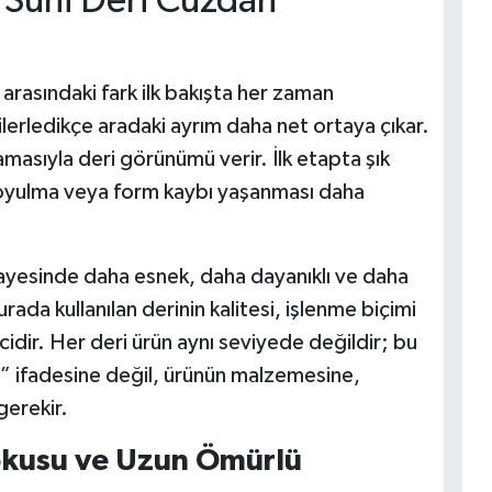
e Suni Deri Cüzdan
 arasındaki fark ilk bakışta her zaman
 ilerledikçe aradaki ayrım daha net ortaya çıkar.
amasıyla deri görünümü verir. İlk etapta şık
 soyulma veya form kaybı yaşanması daha
ayesinde daha esnek, daha dayanıklı ve daha
urada kullanılan derinin kalitesi, işlenme biçimi
cidir. Her deri ürün aynı seviyede değildir; bu
” ifadesine değil, ürünün malzemesine,
gerekir.
okusu ve Uzun Ömürlü