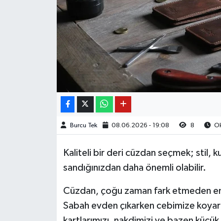
Burcu Tek
08.06.2026 - 19:08
8
Ok
Kaliteli bir deri cüzdan seçmek; stil, 
sandığınızdan daha önemli olabilir.
Cüzdan, çoğu zaman fark etmeden en sı
Sabah evden çıkarken cebimize koyarız
kartlarımızı, nakdimizi ve bazen küçük 