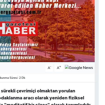
-
+
A
A
unma Süresi: 2 Dk
ürekli çevrimiçi olmaktan yorulan
 odaklanma aracı olarak yeniden fiziksel
da "meditatif bir süreç" olarak tanımladığı