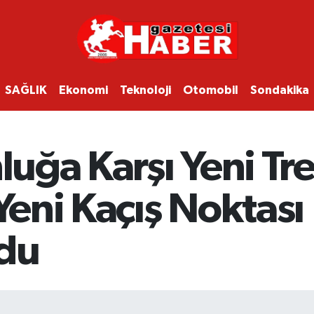
SAĞLIK
Ekonomi
Teknoloji
Otomobil
Sondakika
nluğa Karşı Yeni Tr
 Yeni Kaçış Noktası
ldu