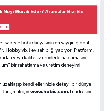
k Neyi Merak Eder? Aramalar Bizi Ele
e
ne, sadece hobi dünyasının en saygın global
. Hobby vb.) ev sahipliği yapıyor. Platform,
ıradan veya kalitesiz ürünlerle harcamasını
ium" bir rahatlama ve üretim deneyimi
 uzaklaşıp kendi ellerinizle detaylı bir dünya
e tanışmak için
www.hobis.com.tr
adresini