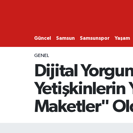
GÜNCEL
SAMSUN
Güncel
Samsun
Samsunspor
Yaşam
SAMSUNSPOR
GENEL
Dijital Yorgu
EKONOMİ
Yetişkinlerin
YAŞAM
Maketler" O