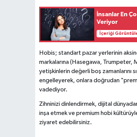
İnsanlar En Ço
Veriyor
İçeriği Görüntül
Hobis; standart pazar yerlerinin aksi
markalarına (Hasegawa, Trumpeter, Mr
yetişkinlerin değerli boş zamanlarını s
engelleyerek, onlara doğrudan "prem
vadediyor.
Zihninizi dinlendirmek, dijital dünyadan
inşa etmek ve premium hobi kültürüyl
ziyaret edebilirsiniz.