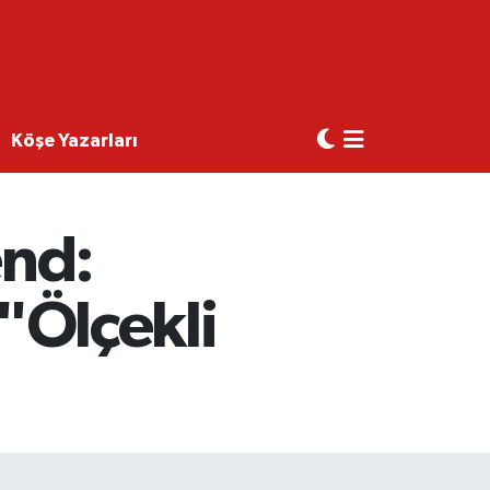
Köşe Yazarları
end:
 "Ölçekli