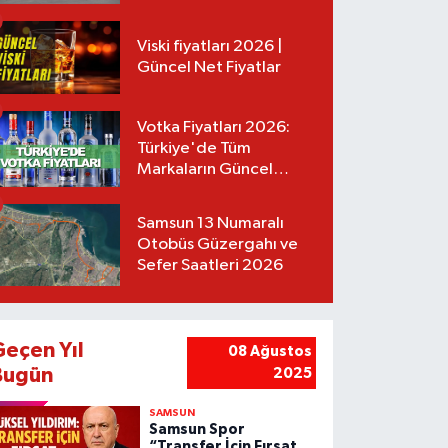
Tarifeler
Viski fiyatları 2026 |
Güncel Net Fiyatlar
Votka Fiyatları 2026:
Türkiye'de Tüm
Markaların Güncel
Listesi
Samsun 13 Numaralı
Otobüs Güzergahı ve
Sefer Saatleri 2026
Geçen Yıl
08 Ağustos
Bugün
2025
SAMSUN
Samsun Spor
“Transfer İçin Fırsat