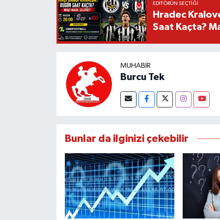
EDITÖRÜN SEÇTIĞI
Hradec Kralov
Saat Kaçta? Maç
MUHABIR
Burcu Tek
Bunlar da ilginizi çekebilir