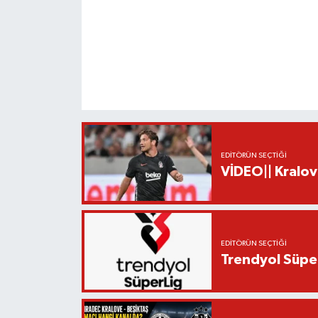
EDITÖRÜN SEÇTIĞI
VİDEO|| Kralov
EDITÖRÜN SEÇTIĞI
Trendyol Süper