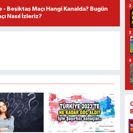
2
e - Beşiktaş Maçı Hangi Kanalda? Bugün
ı Nasıl İzleriz?
3
4