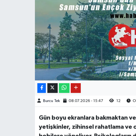
Burcu Tek
08.07.2026 - 15:47
12
Ok
Gün boyu ekranlara bakmaktan ve s
yetişkinler, zihinsel rahatlama ve
hobilere yöneliyor. Psikologların 