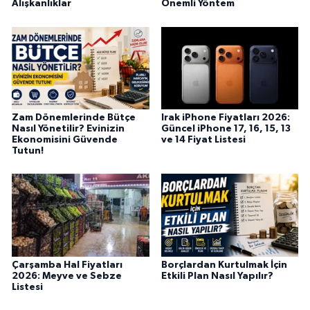
Alışkanlıklar
Önemli Yöntem
Zam Dönemlerinde Bütçe
Irak iPhone Fiyatları 2026:
Nasıl Yönetilir? Evinizin
Güncel iPhone 17, 16, 15, 13
Ekonomisini Güvende
ve 14 Fiyat Listesi
Tutun!
Çarşamba Hal Fiyatları
Borçlardan Kurtulmak İçin
2026: Meyve ve Sebze
Etkili Plan Nasıl Yapılır?
Listesi