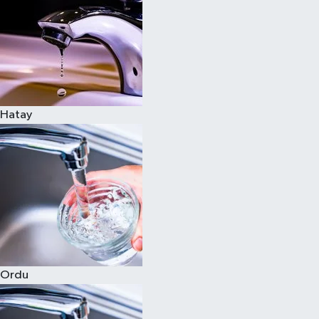
Hatay
Ordu