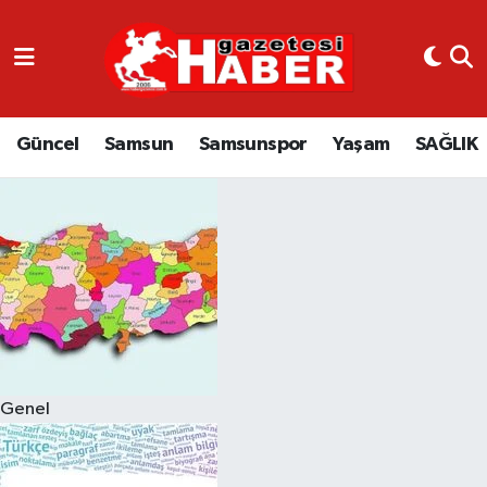
GÜNCEL
SAMSUN
Güncel
Samsun
Samsunspor
Yaşam
SAĞLIK
SAMSUNSPOR
EKONOMİ
YAŞAM
Genel