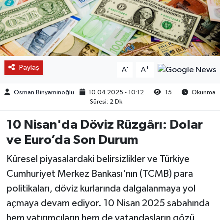
Paylaş
-
+
A
A
Osman Binyaminoğlu
10.04.2025 - 10:12
15
Okunma
Süresi: 2 Dk
10 Nisan'da Döviz Rüzgârı: Dolar
ve Euro’da Son Durum
Küresel piyasalardaki belirsizlikler ve Türkiye
Cumhuriyet Merkez Bankası'nın (TCMB) para
politikaları, döviz kurlarında dalgalanmaya yol
açmaya devam ediyor. 10 Nisan 2025 sabahında
hem yatırımcıların hem de vatandaşların gözü