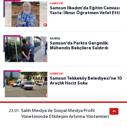
SAMSUN
Samsun İlkadım’da Eğitim Camiası
Yasta: İlknur Öğretmen Vefat Etti
ASAYIŞ
Samsun’da Parkta Gerginlik:
Mühendis Bekçilere Saldırdı
SAMSUN
Samsun Tekkeköy Belediyesi’ne 10
Araçlık Haciz Şoku
ASAYIŞ
Salih Medya ile Sosyal Medya Profil
23:01
Samsun'da Görme Engelli Şahıs
Yönetiminde Etkileşim Artırma Yöntemleri
Uyuşturucu Ticaretinden
Tutuklandı