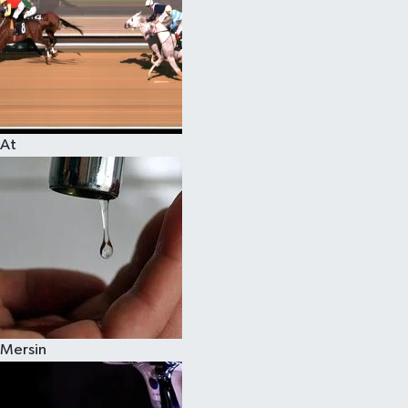
At
Mersin