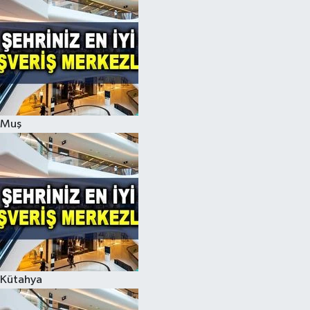
Muş
Kütahya