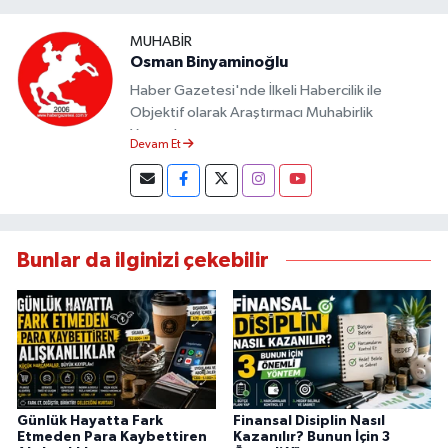
MUHABIR
Osman Binyaminoğlu
Haber Gazetesi'nde İlkeli Habercilik ile
Objektif olarak Araştırmacı Muhabirlik
Yapmaktayım.
Devam Et
Bunlar da ilginizi çekebilir
Günlük Hayatta Fark
Finansal Disiplin Nasıl
Etmeden Para Kaybettiren
Kazanılır? Bunun İçin 3