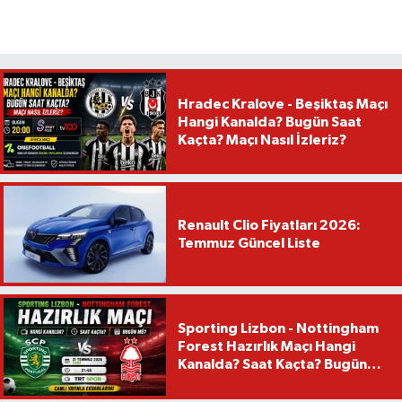
Hradec Kralove - Beşiktaş Maçı
Hangi Kanalda? Bugün Saat
Kaçta? Maçı Nasıl İzleriz?
Renault Clio Fiyatları 2026:
Temmuz Güncel Liste
Sporting Lizbon - Nottingham
Forest Hazırlık Maçı Hangi
Kanalda? Saat Kaçta? Bugün
Mü?