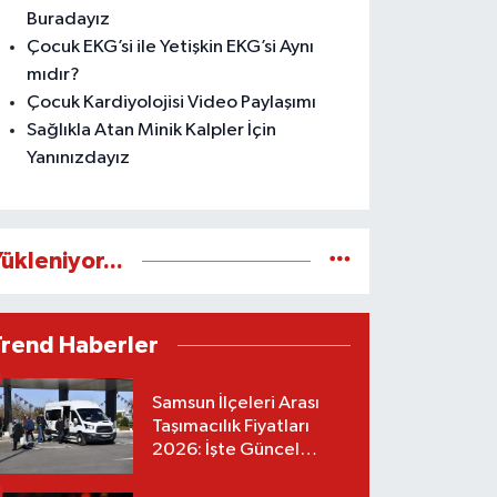
Buradayız
Çocuk EKG’si ile Yetişkin EKG’si Aynı
mıdır?
Çocuk Kardiyolojisi Video Paylaşımı
Sağlıkla Atan Minik Kalpler İçin
Yanınızdayız
ükleniyor...
Trend Haberler
Samsun İlçeleri Arası
Taşımacılık Fiyatları
2026: İşte Güncel
Tarifeler