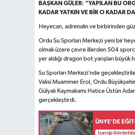
BAŞKAN GÜLER: “YAPILAN BU OR
KADAR YATKIN VE BİR O KADAR D
Heyecan, adrenalin ve birbirinden güzel
Ordu Su Sporları Merkezi yeni bir hey
olmak üzere çevre illerden 504 sporcu
yer aldığı dragon bot yarışları büyük
Su Sporları Merkezi’nde geçekleştirilen
Valisi Muammer Erol, Ordu Büyükşehir
Gülyalı Kaymakamı Hatice Üstün Adanu
gerçekleştirdi.
ÜNYE’DE EĞİ
İçeriği Görüntül