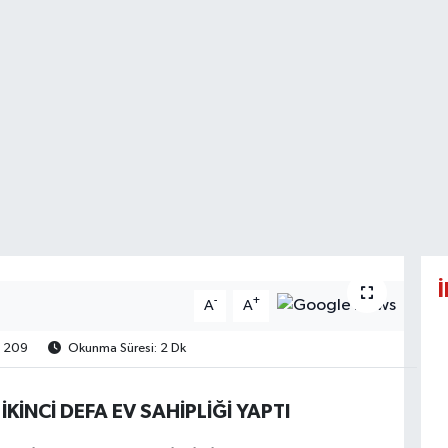
İ
-
+
A
A
209
Okunma Süresi: 2 Dk
İNCİ DEFA EV SAHİPLİĞİ YAPTI