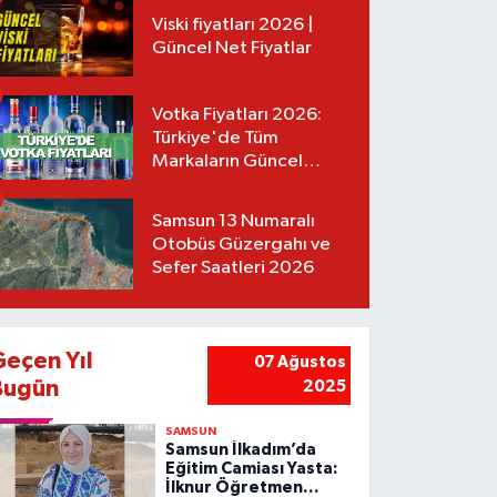
Viski fiyatları 2026 |
Güncel Net Fiyatlar
Votka Fiyatları 2026:
Türkiye'de Tüm
Markaların Güncel
Listesi
Samsun 13 Numaralı
Otobüs Güzergahı ve
Sefer Saatleri 2026
Geçen Yıl
07 Ağustos
Bugün
2025
SAMSUN
Samsun İlkadım’da
Eğitim Camiası Yasta:
İlknur Öğretmen