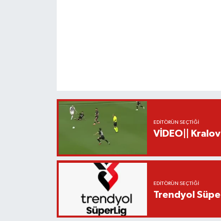
EDITÖRÜN SEÇTIĞI
VİDEO|| Kralov
EDITÖRÜN SEÇTIĞI
Trendyol Süper