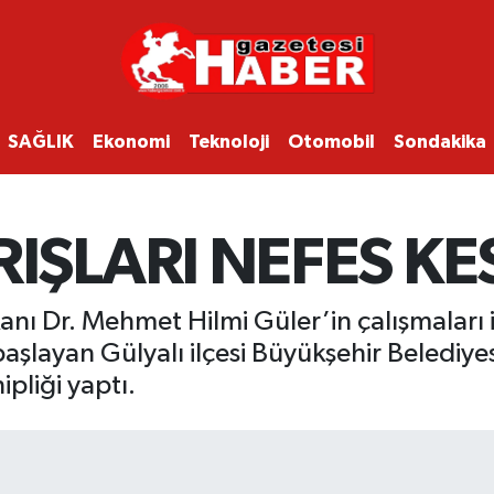
SAĞLIK
Ekonomi
Teknoloji
Otomobil
Sondakika
ŞLARI NEFES KES
ı Dr. Mehmet Hilmi Güler’in çalışmaları il
aşlayan Gülyalı ilçesi Büyükşehir Belediyes
ipliği yaptı.