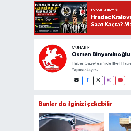
EDITÖRÜN SEÇTIĞI
Hradec Kralov
Saat Kaçta? Maç
MUHABIR
Osman Binyaminoğlu
Haber Gazetesi'nde İlkeli Haberc
Yapmaktayım.
Bunlar da ilginizi çekebilir