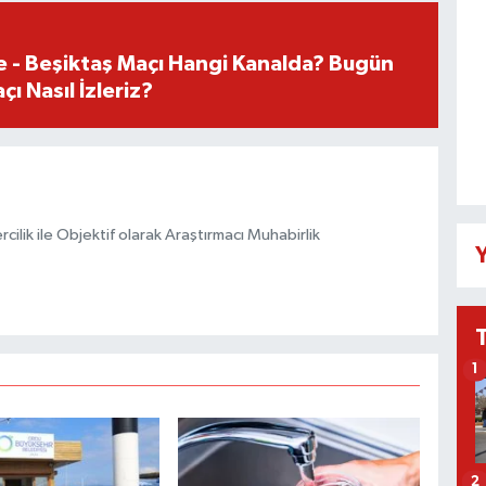
e - Beşiktaş Maçı Hangi Kanalda? Bugün
ı Nasıl İzleriz?
ilik ile Objektif olarak Araştırmacı Muhabirlik
Y
1
2