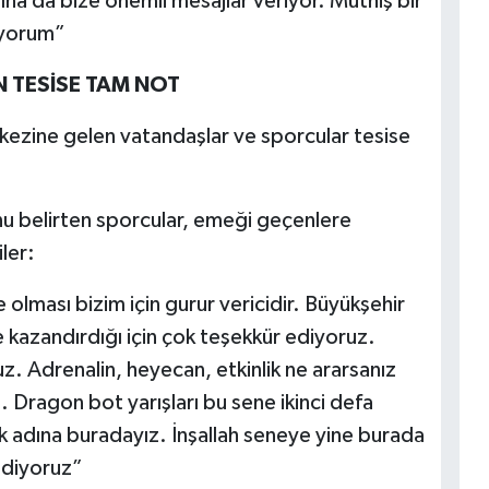
na da bize önemli mesajlar veriyor. Müthiş bir
uyorum”
 TESİSE TAM NOT
kezine gelen vatandaşlar ve sporcular tesise
nu belirten sporcular, emeği geçenlere
ler:
 olması bizim için gurur vericidir. Büyükşehir
e kazandırdığı için çok teşekkür ediyoruz.
. Adrenalin, heyecan, etkinlik ne ararsanız
. Dragon bot yarışları bu sene ikinci defa
 adına buradayız. İnşallah seneye yine burada
ediyoruz”