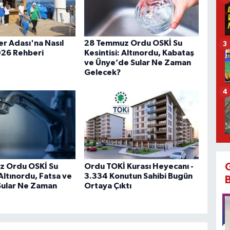
er Adası'na Nasıl
28 Temmuz Ordu OSKİ Su
3
2026 Rehberi
Kesintisi: Altınordu, Kabataş
ve Ünye’de Sular Ne Zaman
Gelecek?
4
z Ordu OSKİ Su
Ordu TOKİ Kurası Heyecanı -
 Altınordu, Fatsa ve
3.334 Konutun Sahibi Bugün
Sular Ne Zaman
Ortaya Çıktı