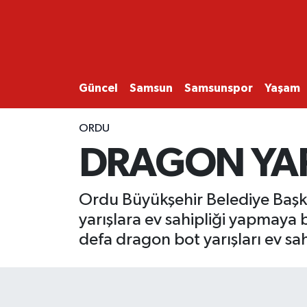
GÜNCEL
SAMSUN
Güncel
Samsun
Samsunspor
Yaşam
SAMSUNSPOR
ORDU
DRAGON YARI
EKONOMİ
YAŞAM
Ordu Büyükşehir Belediye Başkan
yarışlara ev sahipliği yapmaya b
defa dragon bot yarışları ev sah