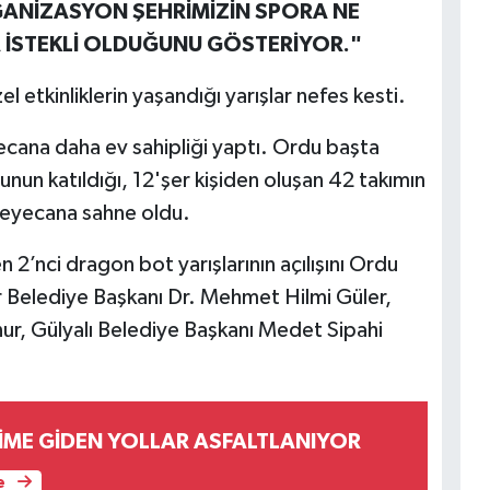
GANİZASYON ŞEHRİMİZİN SPORA NE
A İSTEKLİ OLDUĞUNU GÖSTERİYOR."
 etkinliklerin yaşandığı yarışlar nefes kesti.
ecana daha ev sahipliği yaptı. Ordu başta
nun katıldığı, 12'şer kişiden oluşan 42 takımın
 heyecana sahne oldu.
 2’nci dragon bot yarışlarının açılışını Ordu
 Belediye Başkanı Dr. Mehmet Hilmi Güler,
r, Gülyalı Belediye Başkanı Medet Sipahi
TİME GİDEN YOLLAR ASFALTLANIYOR
e