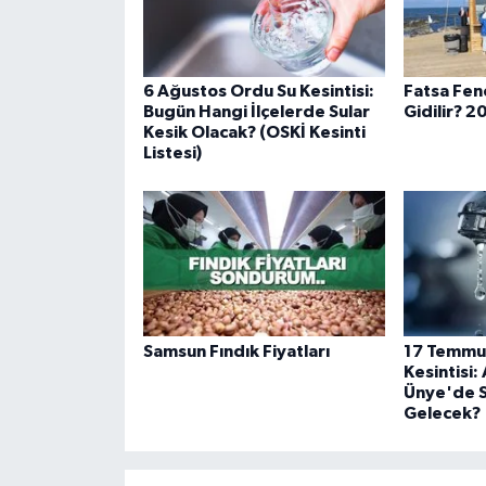
6 Ağustos Ordu Su Kesintisi:
Fatsa Fen
Bugün Hangi İlçelerde Sular
Gidilir? 
Kesik Olacak? (OSKİ Kesinti
Listesi)
Samsun Fındık Fiyatları
17 Temmu
Kesintisi:
Ünye'de 
Gelecek?