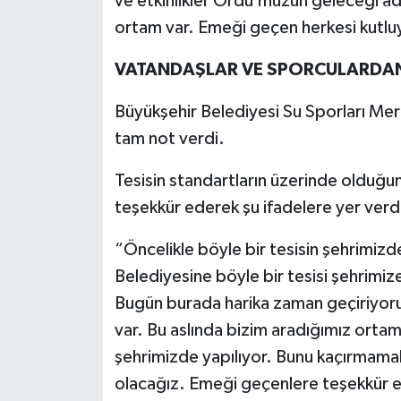
ve etkinlikler Ordu’muzun geleceği adı
ortam var. Emeği geçen herkesi kutl
VATANDAŞLAR VE SPORCULARDAN
Büyükşehir Belediyesi Su Sporları Mer
tam not verdi.
Tesisin standartların üzerinde olduğu
teşekkür ederek şu ifadelere yer verdi
“Öncelikle böyle bir tesisin şehrimizde
Belediyesine böyle bir tesisi şehrimiz
Bugün burada harika zaman geçiriyoruz
var. Bu aslında bizim aradığımız ortam
şehrimizde yapılıyor. Bunu kaçırmamak
olacağız. Emeği geçenlere teşekkür 