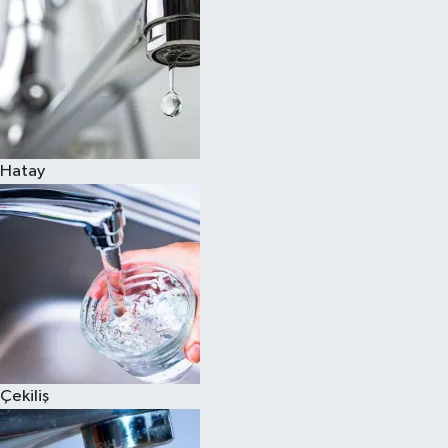
Hatay
Çekiliş