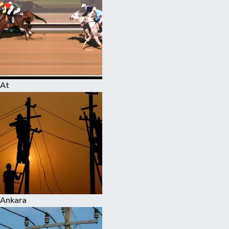
At
Ankara