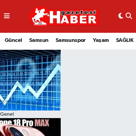
GÜNCEL
SAMSUN
Güncel
Samsun
Samsunspor
Yaşam
SAĞLIK
SAMSUNSPOR
EKONOMİ
YAŞAM
Genel