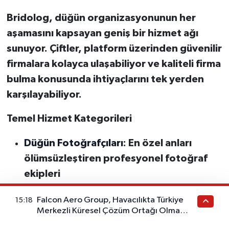
Bridolog, düğün organizasyonunun her
aşamasını kapsayan geniş bir hizmet ağı
sunuyor. Çiftler, platform üzerinden güvenilir
firmalara kolayca ulaşabiliyor ve kaliteli firma
bulma konusunda ihtiyaçlarını tek yerden
karşılayabiliyor.
Temel Hizmet Kategorileri
Düğün Fotoğrafçıları
: En özel anları
ölümsüzleştiren profesyonel fotoğraf
ekipleri
Düğün Organizasyonu
: Deneyimli düğün
Falcon Aero Group, Havacılıkta Türkiye
15:18
Merkezli Küresel Çözüm Ortağı Olma
organizatörleri ile kapsamlı etkinlik
Yolunda İlerliyor