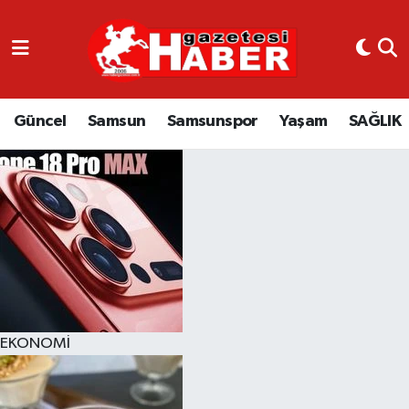
GÜNCEL
SAMSUN
Güncel
Samsun
Samsunspor
Yaşam
SAĞLIK
SAMSUNSPOR
EKONOMİ
YAŞAM
EKONOMİ