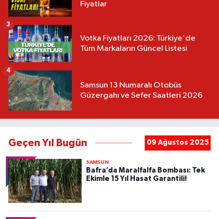
Fiyatlar
3
Votka Fiyatları 2026: Türkiye'de
Tüm Markaların Güncel Listesi
4
Samsun 13 Numaralı Otobüs
Güzergahı ve Sefer Saatleri 2026
Geçen Yıl Bugün
09 Ağustos 2025
SAMSUN
Bafra’da Maralfalfa Bombası: Tek
Ekimle 15 Yıl Hasat Garantili!