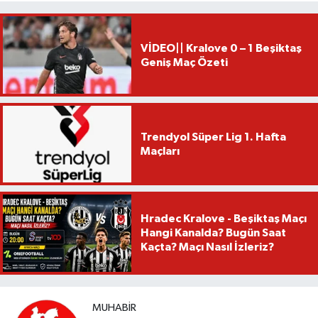
VİDEO|| Kralove 0 – 1 Beşiktaş
Geniş Maç Özeti
Trendyol Süper Lig 1. Hafta
Maçları
Hradec Kralove - Beşiktaş Maçı
Hangi Kanalda? Bugün Saat
Kaçta? Maçı Nasıl İzleriz?
MUHABIR