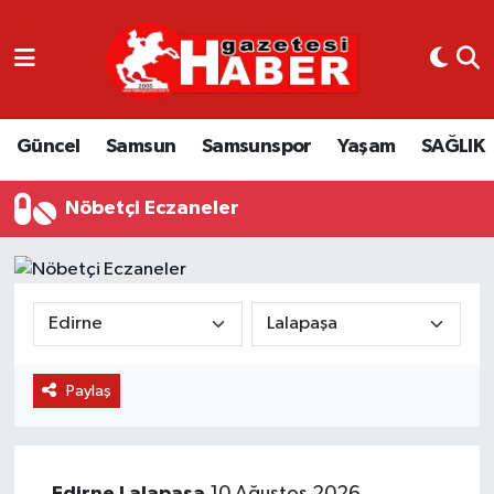
GÜNCEL
SAMSUN
Güncel
Samsun
Samsunspor
Yaşam
SAĞLIK
SAMSUNSPOR
Nöbetçi Eczaneler
EKONOMİ
YAŞAM
Paylaş
Edirne
Lalapaşa
10 Ağustos 2026