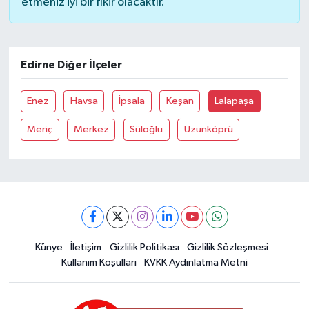
etmeniz iyi bir fikir olacaktır.
Edirne Diğer İlçeler
Enez
Havsa
İpsala
Keşan
Lalapaşa
Meriç
Merkez
Süloğlu
Uzunköprü
Künye
İletişim
Gizlilik Politikası
Gizlilik Sözleşmesi
Kullanım Koşulları
KVKK Aydınlatma Metni