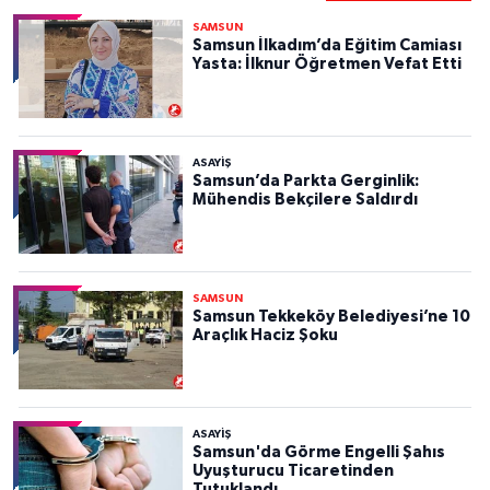
SAMSUN
Samsun İlkadım’da Eğitim Camiası
Yasta: İlknur Öğretmen Vefat Etti
ASAYIŞ
Samsun’da Parkta Gerginlik:
Mühendis Bekçilere Saldırdı
SAMSUN
Samsun Tekkeköy Belediyesi’ne 10
Araçlık Haciz Şoku
ASAYIŞ
Samsun'da Görme Engelli Şahıs
Uyuşturucu Ticaretinden
Tutuklandı