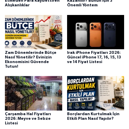
Etmeden Para Kaybettiren
Kazanılır? Bunun İçin 3
Alışkanlıklar
Önemli Yöntem
Zam Dönemlerinde Bütçe
Irak iPhone Fiyatları 2026:
Nasıl Yönetilir? Evinizin
Güncel iPhone 17, 16, 15, 13
Ekonomisini Güvende
ve 14 Fiyat Listesi
Tutun!
Çarşamba Hal Fiyatları
Borçlardan Kurtulmak İçin
2026: Meyve ve Sebze
Etkili Plan Nasıl Yapılır?
Listesi