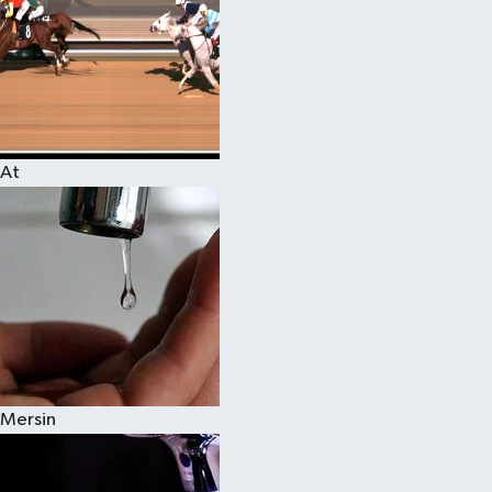
At
Mersin