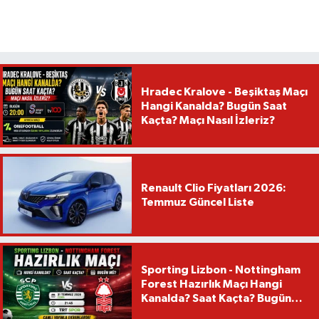
Hradec Kralove - Beşiktaş Maçı
Hangi Kanalda? Bugün Saat
Kaçta? Maçı Nasıl İzleriz?
Renault Clio Fiyatları 2026:
Temmuz Güncel Liste
Sporting Lizbon - Nottingham
Forest Hazırlık Maçı Hangi
Kanalda? Saat Kaçta? Bugün
Mü?