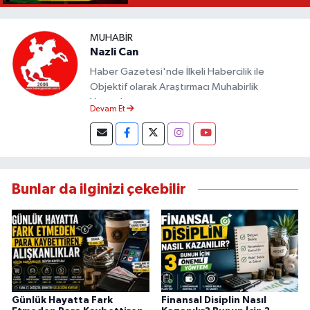
MUHABIR
Nazli Can
Haber Gazetesi'nde İlkeli Habercilik ile
Objektif olarak Araştırmacı Muhabirlik
Yapmaktayım.
Devam Et
Bunlar da ilginizi çekebilir
Günlük Hayatta Fark
Finansal Disiplin Nasıl