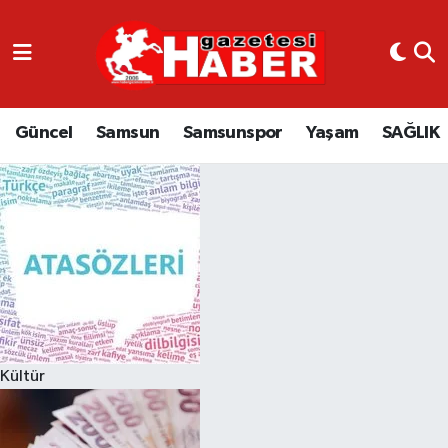
GÜNCEL
SAMSUN
Güncel
Samsun
Samsunspor
Yaşam
SAĞLIK
SAMSUNSPOR
EKONOMİ
YAŞAM
Kültür