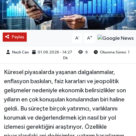
Paylaş
-
+
A
A
Nazli Can
01.06.2026 - 14:27
9
Okunma Süresi: 1
Dk
Küresel piyasalarda yaşanan dalgalanmalar,
enflasyon baskıları, faiz kararları ve jeopolitik
gelişmeler nedeniyle ekonomik belirsizlikler son
yılların en çok konuşulan konularından biri haline
geldi. Bu süreçte birçok yatırımcı, varlıklarını
korumak ve değerlendirmek için nasıl bir yol
izlemesi gerektiğini araştırıyor. Özellikle
piyasalardaki ani değişimler, yatırım kararlarının