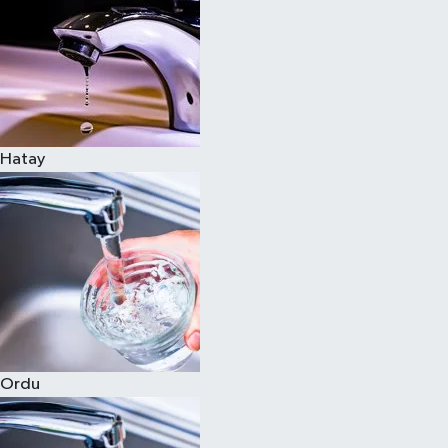
Hatay
Ordu