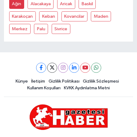
Ağin
Alacakaya
Aricak
Baskil
Karakoçan
Keban
Kovancilar
Maden
Merkez
Palu
Sivrice
Künye
İletişim
Gizlilik Politikası
Gizlilik Sözleşmesi
Kullanım Koşulları
KVKK Aydınlatma Metni