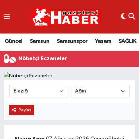
GÜNCEL
SAMSUN
Güncel
Samsun
Samsunspor
Yaşam
SAĞLIK
SAMSUNSPOR
Nöbetçi Eczaneler
EKONOMİ
YAŞAM
Paylaş
Elazığ
Ağın
07 Ağustos 2026 Cuma nöbetçi