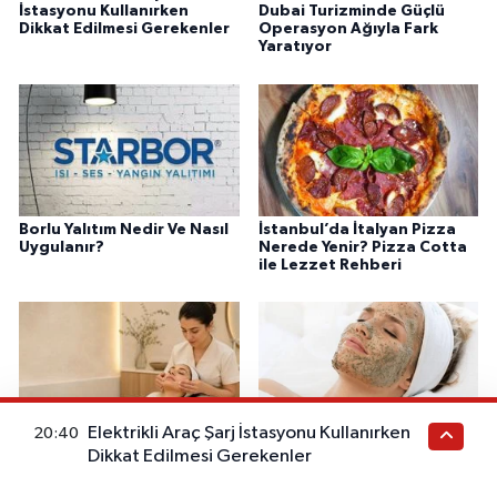
İstasyonu Kullanırken
Dubai Turizminde Güçlü
Dikkat Edilmesi Gerekenler
Operasyon Ağıyla Fark
Yaratıyor
Borlu Yalıtım Nedir Ve Nasıl
İstanbul’da İtalyan Pizza
Uygulanır?
Nerede Yenir? Pizza Cotta
ile Lezzet Rehberi
Elektrikli Araç Şarj İstasyonu Kullanırken
20:40
Başakşehir Güzellik
Başakşehir’de Güzellik
Dikkat Edilmesi Gerekenler
Merkezleri Arasında Seçim
Merkezi Seçerken Nelere
Yaparken Nelere Dikkat
Dikkat Edilmeli? Green Peel