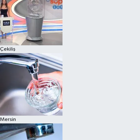
Çekiliş
Mersin