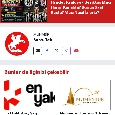
Hradec Kralove - Beşiktaş Maçı
Hangi Kanalda? Bugün Saat
Kaçta? Maçı Nasıl İzleriz?
MUHABIR
Burcu Tek
Bunlar da ilginizi çekebilir
Elektrikli Araç Şarj
Momentur Tourism & Travel,