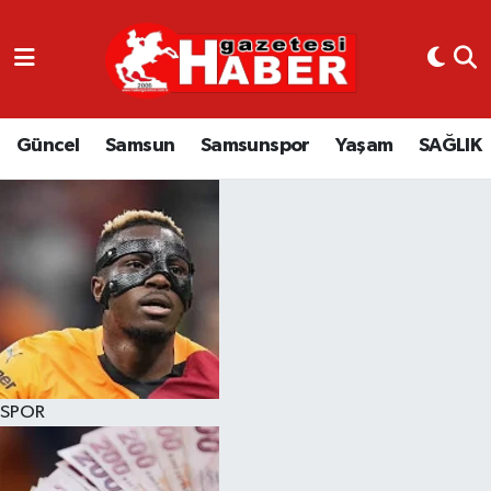
GÜNCEL
SAMSUN
Güncel
Samsun
Samsunspor
Yaşam
SAĞLIK
SAMSUNSPOR
EKONOMİ
YAŞAM
SPOR