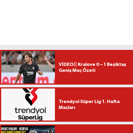
VİDEO|| Kralove 0 – 1 Beşiktaş
Geniş Maç Özeti
Trendyol Süper Lig 1. Hafta
Maçları