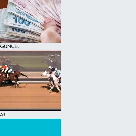
GÜNCEL
At