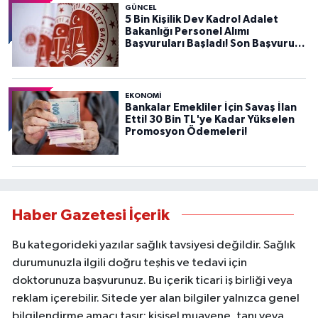
GÜNCEL
5 Bin Kişilik Dev Kadro! Adalet
Bakanlığı Personel Alımı
Başvuruları Başladı! Son Başvuru
Tarihini Kaçırmayın!
EKONOMİ
Bankalar Emekliler İçin Savaş İlan
Etti! 30 Bin TL'ye Kadar Yükselen
Promosyon Ödemeleri!
Haber Gazetesi İçerik
Bu kategorideki yazılar sağlık tavsiyesi değildir. Sağlık
durumunuzla ilgili doğru teşhis ve tedavi için
doktorunuza başvurunuz. Bu içerik ticari iş birliği veya
reklam içerebilir. Sitede yer alan bilgiler yalnızca genel
bilgilendirme amacı taşır; kişisel muayene, tanı veya