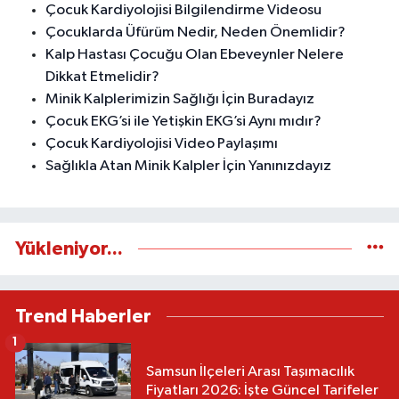
Çocuk Kardiyolojisi Bilgilendirme Videosu
Çocuklarda Üfürüm Nedir, Neden Önemlidir?
Kalp Hastası Çocuğu Olan Ebeveynler Nelere
Dikkat Etmelidir?
Minik Kalplerimizin Sağlığı İçin Buradayız
Çocuk EKG’si ile Yetişkin EKG’si Aynı mıdır?
Çocuk Kardiyolojisi Video Paylaşımı
Sağlıkla Atan Minik Kalpler İçin Yanınızdayız
Yükleniyor...
Trend Haberler
1
Samsun İlçeleri Arası Taşımacılık
Fiyatları 2026: İşte Güncel Tarifeler