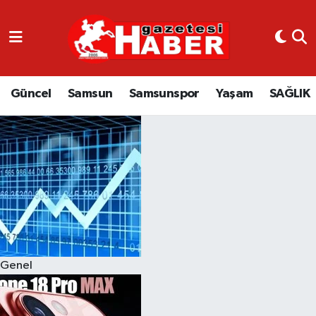
GÜNCEL
SAMSUN
Güncel
Samsun
Samsunspor
Yaşam
SAĞLIK
SAMSUNSPOR
EKONOMİ
YAŞAM
Genel