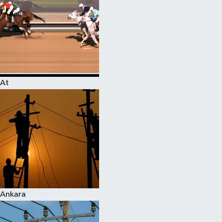
At
Ankara