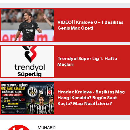
VİDEO|| Kralove 0 – 1 Beşiktaş
Geniş Maç Özeti
Trendyol Süper Lig 1. Hafta
Maçları
Hradec Kralove - Beşiktaş Maçı
Hangi Kanalda? Bugün Saat
Kaçta? Maçı Nasıl İzleriz?
MUHABIR