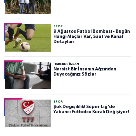
SPOR
9 Ağustos Futbol Bombası - Bugün
Hangi Maçlar Var, Saat ve Kanal
Detayları
HABERDE INSAN
Narsist Bir İnsanın Ağzından
Duyacağınız Sözler
SPOR
Şok Değişiklik! Süper Lig'de
Yabancı Futbolcu Kuralı Değişiyor!