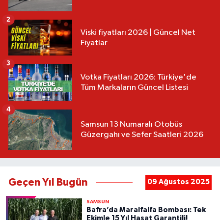
2
Viski fiyatları 2026 | Güncel Net
Fiyatlar
3
Votka Fiyatları 2026: Türkiye'de
Tüm Markaların Güncel Listesi
4
Samsun 13 Numaralı Otobüs
Güzergahı ve Sefer Saatleri 2026
Geçen Yıl Bugün
09 Ağustos 2025
SAMSUN
Bafra’da Maralfalfa Bombası: Tek
Ekimle 15 Yıl Hasat Garantili!