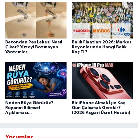
Betondan Pas Lekesi Nasıl
Balık Fiyatları 2026: Market
Çıkar? Yüzeyi Bozmayan
Reyonlarında Hangi Balık
Yöntemler
Kaç TL?
Neden Rüya Görürüz?
Bir iPhone Almak İçin Kaç
Rüyanın Bilimsel
Gün Çalışmak Gerekir?
Açıklaması...
(2026 Asgari Ücret Hesabı)
Yorumlar