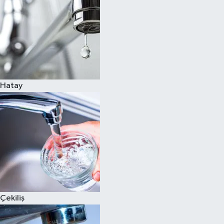
Hatay
Çekiliş