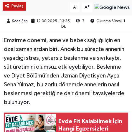
Paylaş
-
+
A
A
Seda Şen
12.08.2025 - 13:35
7
Okunma Süresi: 1
Dk
Emzirme dönemi, anne ve bebek sağlığı için en
özel zamanlardan biri. Ancak bu süreçte annenin
yaşadığı stres, yetersiz beslenme ve sıvı kaybı,
süt üretimini olumsuz etkileyebiliyor. Beslenme
ve Diyet Bölümü’nden Uzman Diyetisyen Ayça
Sena Yılmaz, bu zorlu dönemde annelerin nasıl
beslenmesi gerektiğine dair önemli tavsiyelerde
bulunuyor.
Evde Fit Kalabilmek İçin
Hangi Egzersizleri