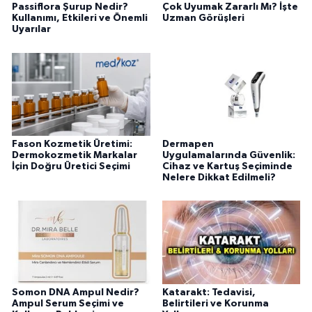
Passiflora Şurup Nedir?
Çok Uyumak Zararlı Mı? İşte
Kullanımı, Etkileri ve Önemli
Uzman Görüşleri
Uyarılar
Fason Kozmetik Üretimi:
Dermapen
Dermokozmetik Markalar
Uygulamalarında Güvenlik:
İçin Doğru Üretici Seçimi
Cihaz ve Kartuş Seçiminde
Nelere Dikkat Edilmeli?
Somon DNA Ampul Nedir?
Katarakt: Tedavisi,
Ampul Serum Seçimi ve
Belirtileri ve Korunma