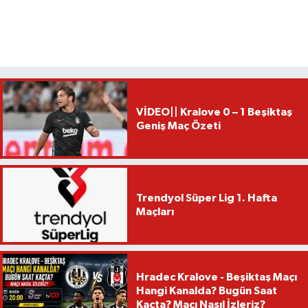
VİDEO|| Kralove 0 – 1 Beşiktaş
Geniş Maç Özeti
Trendyol Süper Lig 1. Hafta
Maçları
Hradec Kralove - Beşiktaş Maçı
Hangi Kanalda? Bugün Saat
Kaçta? Maçı Nasıl İzleriz?