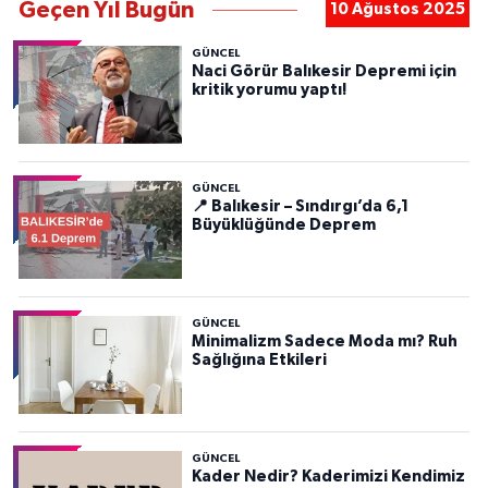
Geçen Yıl Bugün
10 Ağustos 2025
GÜNCEL
Naci Görür Balıkesir Depremi için
kritik yorumu yaptı!
GÜNCEL
📍 Balıkesir – Sındırgı’da 6,1
Büyüklüğünde Deprem
GÜNCEL
Minimalizm Sadece Moda mı? Ruh
Sağlığına Etkileri
GÜNCEL
Kader Nedir? Kaderimizi Kendimiz