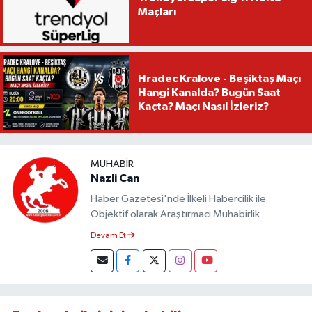
Maçları
Hradec Kralove - Beşiktaş Maçı
Hangi Kanalda? Bugün Saat
Kaçta? Maçı Nasıl İzleriz?
MUHABIR
Nazli Can
Haber Gazetesi'nde İlkeli Habercilik ile
Objektif olarak Araştırmacı Muhabirlik
Yapmaktayım.
Devam Et