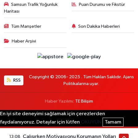
Samsun Trafik Yoğunluk
Puan Durumu ve Fikstür
Haritası
Tüm Manşetler
Son Dakika Haberleri
Haber Arşivi
Copyright © 2006- 2025 . Tüm Hakları Saklıdır. Ajans
RSS
Politikalarına uyar.
Haber Yazılımı:
TE Bilişim
En iyi site deneyimi sağlamak için çerezlerden
faydalanıyoruz. Detaylar için lütfen
OKUYUN
Tamam
Çalışırken Motivasyonu Korumanın Yolları
13:08