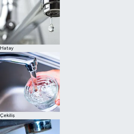
Hatay
Çekiliş