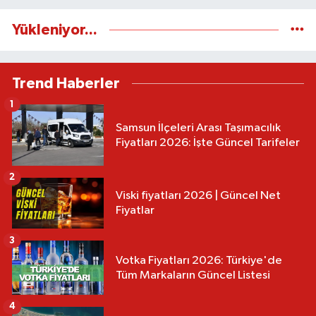
Yükleniyor...
Trend Haberler
1
Samsun İlçeleri Arası Taşımacılık
Fiyatları 2026: İşte Güncel Tarifeler
2
Viski fiyatları 2026 | Güncel Net
Fiyatlar
3
Votka Fiyatları 2026: Türkiye'de
Tüm Markaların Güncel Listesi
4