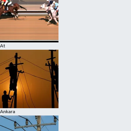
At
Ankara