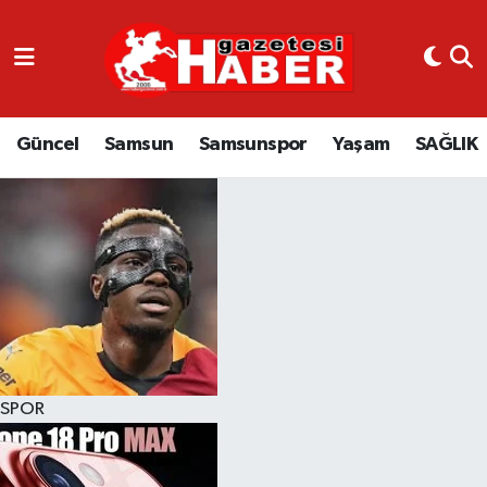
GÜNCEL
SAMSUN
Güncel
Samsun
Samsunspor
Yaşam
SAĞLIK
SAMSUNSPOR
EKONOMİ
YAŞAM
SPOR