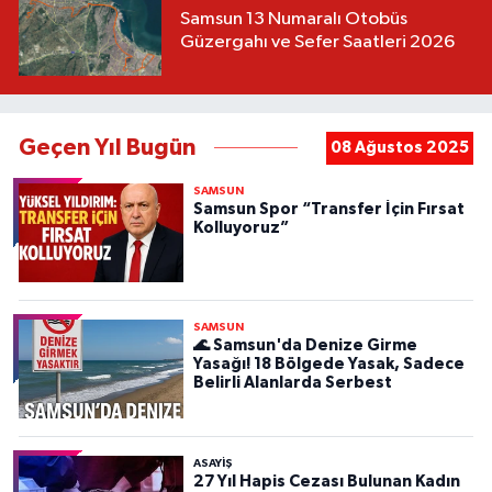
Samsun 13 Numaralı Otobüs
Güzergahı ve Sefer Saatleri 2026
Geçen Yıl Bugün
08 Ağustos 2025
SAMSUN
Samsun Spor “Transfer İçin Fırsat
Kolluyoruz”
SAMSUN
🌊 Samsun'da Denize Girme
Yasağı! 18 Bölgede Yasak, Sadece
Belirli Alanlarda Serbest
ASAYIŞ
27 Yıl Hapis Cezası Bulunan Kadın