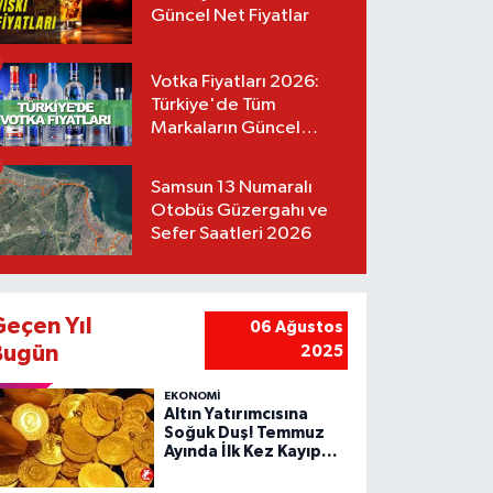
Güncel Net Fiyatlar
Votka Fiyatları 2026:
Türkiye'de Tüm
Markaların Güncel
Listesi
Samsun 13 Numaralı
Otobüs Güzergahı ve
Sefer Saatleri 2026
Geçen Yıl
06 Ağustos
Bugün
2025
EKONOMİ
Altın Yatırımcısına
Soğuk Duş! Temmuz
Ayında İlk Kez Kayıp
Yazdı