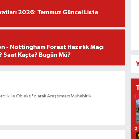
iyatları 2026: Temmuz Güncel Liste
n - Nottingham Forest Hazırlık Maçı
? Saat Kaçta? Bugün Mü?
Y
ilik ile Objektif olarak Araştırmacı Muhabirlik
1
2