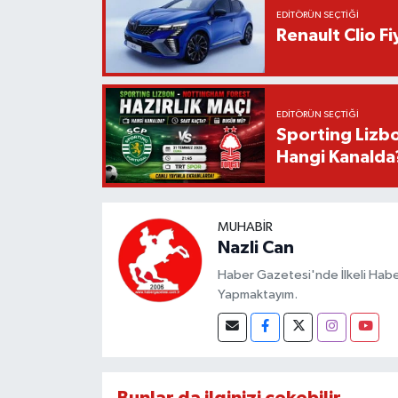
EDITÖRÜN SEÇTIĞI
Renault Clio F
EDITÖRÜN SEÇTIĞI
Sporting Lizbo
Hangi Kanalda
MUHABIR
Nazli Can
Haber Gazetesi'nde İlkeli Haberc
Yapmaktayım.