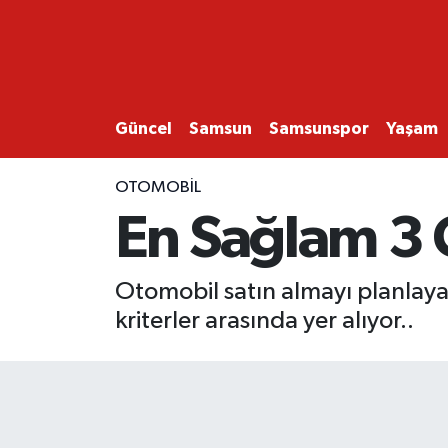
GÜNCEL
SAMSUN
Güncel
Samsun
Samsunspor
Yaşam
SAMSUNSPOR
OTOMOBİL
En Sağlam 3 
EKONOMİ
YAŞAM
Otomobil satın almayı planlayan
kriterler arasında yer alıyor..