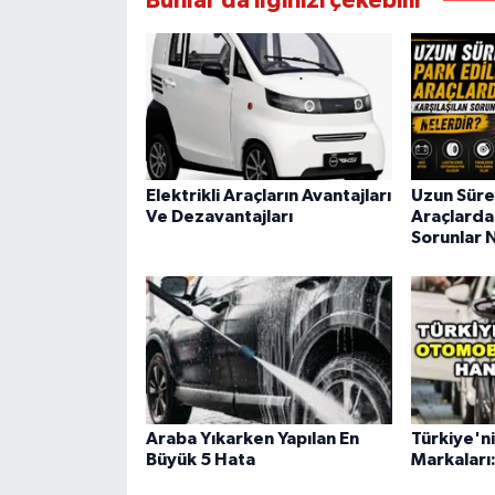
Bunlar da ilginizi çekebilir
Elektrikli Araçların Avantajları
Uzun Süre
Ve Dezavantajları
Araçlarda 
Sorunlar 
Araba Yıkarken Yapılan En
Türkiye'n
Büyük 5 Hata
Markaları