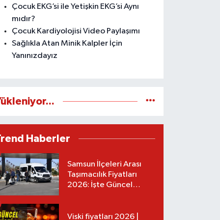
Çocuk EKG’si ile Yetişkin EKG’si Aynı
mıdır?
Çocuk Kardiyolojisi Video Paylaşımı
Sağlıkla Atan Minik Kalpler İçin
Yanınızdayız
ükleniyor...
Trend Haberler
Samsun İlçeleri Arası
Taşımacılık Fiyatları
2026: İşte Güncel
Tarifeler
Viski fiyatları 2026 |