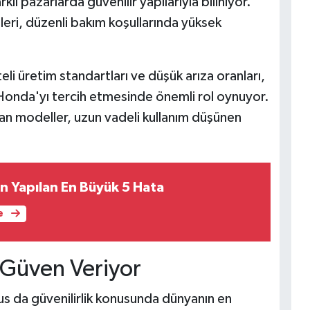
klı pazarlarda güvenilir yapılarıyla biliniyor.
leri, düzenli bakım koşullarında yüksek
li üretim standartları ve düşük arıza oranları,
ır Honda'yı tercih etmesinde önemli rol oynuyor.
yan modeller, uzun vadeli kullanım düşünen
n Yapılan En Büyük 5 Hata
e
 Güven Veriyor
s da güvenilirlik konusunda dünyanın en