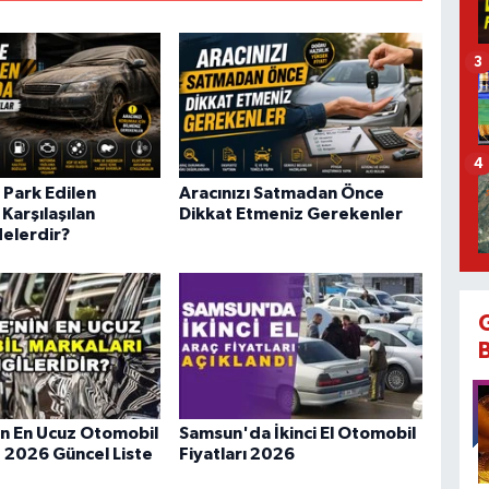
3
4
 Park Edilen
Aracınızı Satmadan Önce
Karşılaşılan
Dikkat Etmeniz Gerekenler
Nelerdir?
in En Ucuz Otomobil
Samsun'da İkinci El Otomobil
: 2026 Güncel Liste
Fiyatları 2026