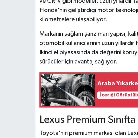
ve CR-V gibi modeller, uzun yıllardır far
Honda'nın geliştirdiği motor teknoloji
kilometrelere ulaşabiliyor.
Markanın sağlam şanzıman yapısı, kalite
otomobil kullanıcılarının uzun yıllard
İkinci el piyasasında da değerini koru
sürücüler için avantaj sağlıyor.
Araba Yıkarke
İçeriği Görüntül
Lexus Premium Sınıfta
Toyota'nın premium markası olan Lexu