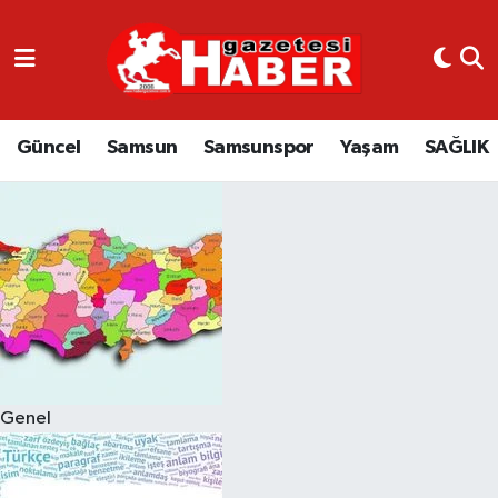
GÜNCEL
SAMSUN
Güncel
Samsun
Samsunspor
Yaşam
SAĞLIK
SAMSUNSPOR
EKONOMİ
YAŞAM
Genel