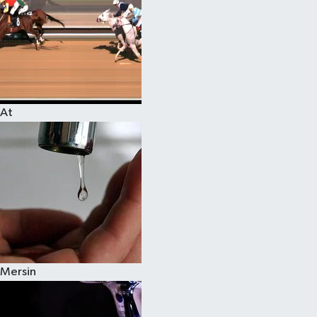
At
Mersin