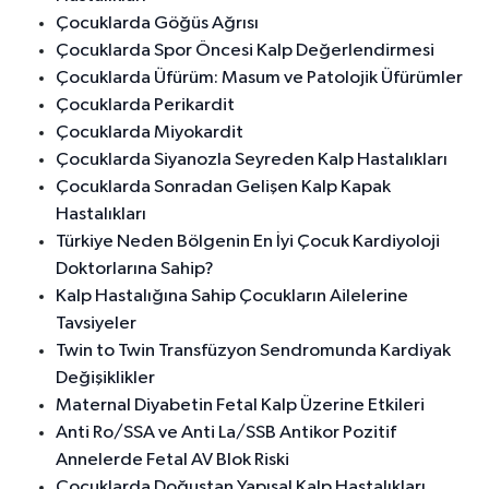
Çocuklarda Göğüs Ağrısı
Çocuklarda Spor Öncesi Kalp Değerlendirmesi
Çocuklarda Üfürüm: Masum ve Patolojik Üfürümler
Çocuklarda Perikardit
Çocuklarda Miyokardit
Çocuklarda Siyanozla Seyreden Kalp Hastalıkları
Çocuklarda Sonradan Gelişen Kalp Kapak
Hastalıkları
Türkiye Neden Bölgenin En İyi Çocuk Kardiyoloji
Doktorlarına Sahip?
Kalp Hastalığına Sahip Çocukların Ailelerine
Tavsiyeler
Twin to Twin Transfüzyon Sendromunda Kardiyak
Değişiklikler
Maternal Diyabetin Fetal Kalp Üzerine Etkileri
Anti Ro/SSA ve Anti La/SSB Antikor Pozitif
Annelerde Fetal AV Blok Riski
Çocuklarda Doğuştan Yapısal Kalp Hastalıkları