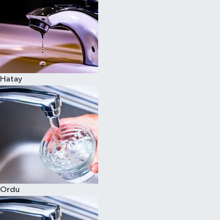
Hatay
Ordu