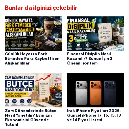
Bunlar da ilginizi çekebilir
Günlük Hayatta Fark
Finansal Disiplin Nasıl
Etmeden Para Kaybettiren
Kazanılır? Bunun İçin 3
Alışkanlıklar
Önemli Yöntem
Zam Dönemlerinde Bütçe
Irak iPhone Fiyatları 2026:
Nasıl Yönetilir? Evinizin
Güncel iPhone 17, 16, 15, 13
Ekonomisini Güvende
ve 14 Fiyat Listesi
Tutun!