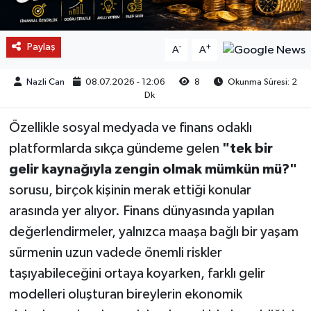
Paylaş
-
+
A
A
Nazli Can
08.07.2026 - 12:06
8
Okunma Süresi: 2
Dk
Özellikle sosyal medyada ve finans odaklı
platformlarda sıkça gündeme gelen
"tek bir
gelir kaynağıyla zengin olmak mümkün mü?"
sorusu, birçok kişinin merak ettiği konular
arasında yer alıyor. Finans dünyasında yapılan
değerlendirmeler, yalnızca maaşa bağlı bir yaşam
sürmenin uzun vadede önemli riskler
taşıyabileceğini ortaya koyarken, farklı gelir
modelleri oluşturan bireylerin ekonomik