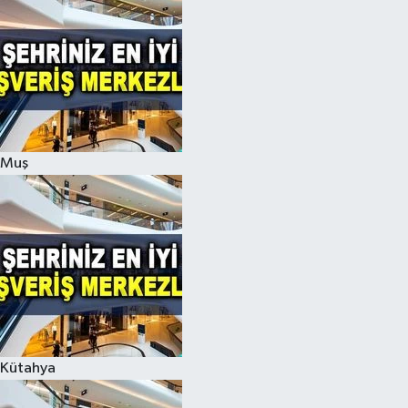
Muş
Kütahya