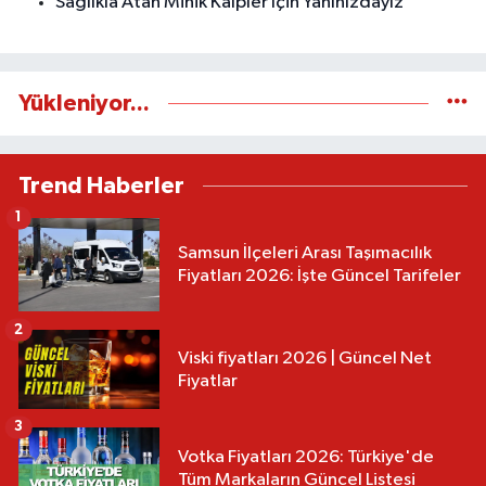
Sağlıkla Atan Minik Kalpler İçin Yanınızdayız
Yükleniyor...
Trend Haberler
1
Samsun İlçeleri Arası Taşımacılık
Fiyatları 2026: İşte Güncel Tarifeler
2
Viski fiyatları 2026 | Güncel Net
Fiyatlar
3
Votka Fiyatları 2026: Türkiye'de
Tüm Markaların Güncel Listesi