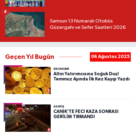
4
Samsun 13 Numaralı Otobüs
Güzergahı ve Sefer Saatleri 2026
Geçen Yıl Bugün
06 Ağustos 2025
EKONOMİ
Altın Yatırımcısına Soğuk Duş!
Temmuz Ayında İlk Kez Kayıp Yazdı
ASAYIŞ
CANİK’TE FECİ KAZA SONRASI
GERİLİM TIRMANDI