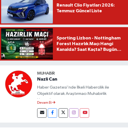
Renault Clio Fiyatları 2026:
Temmuz Güncel Liste
Sporting Lizbon - Nottingham
Forest Hazırlık Maçı Hangi
Kanalda? Saat Kaçta? Bugün
Mü?
MUHABIR
Nazli Can
Haber Gazetesi'nde İlkeli Habercilik ile
Objektif olarak Araştırmacı Muhabirlik
Yapmaktayım.
Devam Et