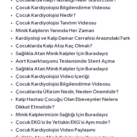
Çocuklarda Kalp Hastalığı Nasıl Teşhis Edilir?
Çocuk Kardiyolojisi Bilgilendirme Videosu
Çocuk Kardiyolojisi Nedir?
Çocuk Kardiyolojisi Tanıtım Videosu
Minik Kalplerin Yanında Her Zaman
Kardiyoloji ve Kalp Damar Cerrahisi Arasındaki Fark
Çocuklarda Kalp Atışı Kaç Olmalı?
Sağlıkla Atan Minik Kalpler İçin Buradayız
Aort Koarktasyonu Tedavisinde Stent Açma
Sağlıkla Atan Minik Kalpler İçin Buradayız
Çocuk Kardiyolojisi Video İçeriği
Çocuk Kardiyolojisi Bilgilendirme Videosu
Çocuklarda Üfürüm Nedir, Neden Önemlidir?
Kalp Hastası Çocuğu Olan Ebeveynler Nelere
Dikkat Etmelidir?
Minik Kalplerimizin Sağlığı İçin Buradayız
Çocuk EKG’si ile Yetişkin EKG’si Aynı mıdır?
Çocuk Kardiyolojisi Video Paylaşımı