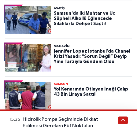
ASAYIŞ
Samsun'da İki Muhtar ve Üç
Şüpheli Alkollü Eğlencede
Silahlarla Dehşet Saçtı!
MAGAZİN
Jennifer Lopez İstanbul’da Chanel
Krizi Yaşadı: “Sorun Değil” Deyip
Yine Tarzıyla Gündem Oldu
SAMSUN
Yol Kenarında Otlayan İneği Çalıp
43 Bin Liraya Sattı!
Hidrolik Pompa Seçiminde Dikkat
15:35
SAMSUN
Edilmesi Gereken Püf Noktaları
Fındık Alım Fiyatları Açıklandı:
Üreticiye Derin Nefes